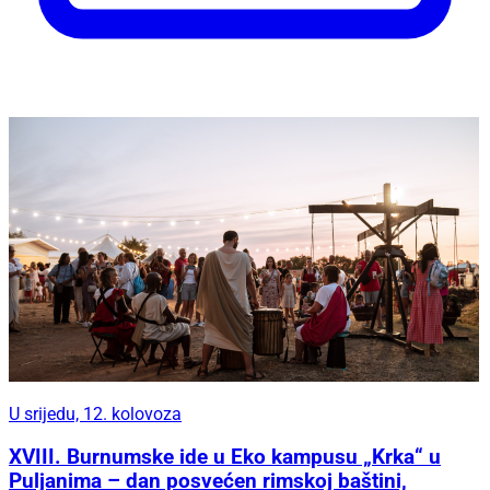
U srijedu, 12. kolovoza
XVIII. Burnumske ide u Eko kampusu „Krka“ u
Puljanima – dan posvećen rimskoj baštini,