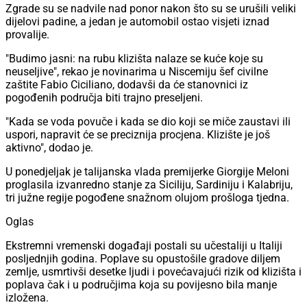
Zgrade su se nadvile nad ponor nakon što su se urušili veliki
dijelovi padine, a jedan je automobil ostao visjeti iznad
provalije.
"Budimo jasni: na rubu klizišta nalaze se kuće koje su
neuseljive", rekao je novinarima u Niscemiju šef civilne
zaštite Fabio Ciciliano, dodavši da će stanovnici iz
pogođenih područja biti trajno preseljeni.
"Kada se voda povuče i kada se dio koji se miče zaustavi ili
uspori, napravit će se preciznija procjena. Klizište je još
aktivno", dodao je.
U ponedjeljak je talijanska vlada premijerke Giorgije Meloni
proglasila izvanredno stanje za Siciliju, Sardiniju i Kalabriju,
tri južne regije pogođene snažnom olujom prošloga tjedna.
Oglas
Ekstremni vremenski događaji postali su učestaliji u Italiji
posljednjih godina. Poplave su opustošile gradove diljem
zemlje, usmrtivši desetke ljudi i povećavajući rizik od klizišta i
poplava čak i u područjima koja su povijesno bila manje
izložena.