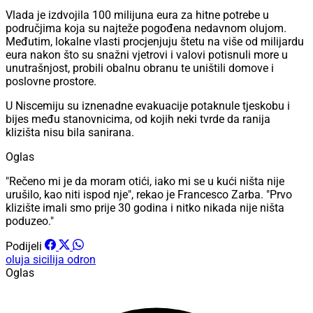
Vlada je izdvojila 100 milijuna eura za hitne potrebe u
područjima koja su najteže pogođena nedavnom olujom.
Međutim, lokalne vlasti procjenjuju štetu na više od milijardu
eura nakon što su snažni vjetrovi i valovi potisnuli more u
unutrašnjost, probili obalnu obranu te uništili domove i
poslovne prostore.
U Niscemiju su iznenadne evakuacije potaknule tjeskobu i
bijes među stanovnicima, od kojih neki tvrde da ranija
klizišta nisu bila sanirana.
Oglas
"Rečeno mi je da moram otići, iako mi se u kući ništa nije
urušilo, kao niti ispod nje", rekao je Francesco Zarba. "Prvo
klizište imali smo prije 30 godina i nitko nikada nije ništa
poduzeo."
Podijeli
oluja
sicilija
odron
Oglas