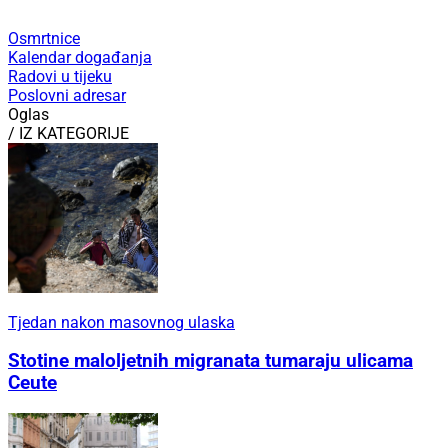
Osmrtnice
Kalendar događanja
Radovi u tijeku
Poslovni adresar
Oglas
/ IZ KATEGORIJE
Tjedan nakon masovnog ulaska
Stotine maloljetnih migranata tumaraju ulicama
Ceute