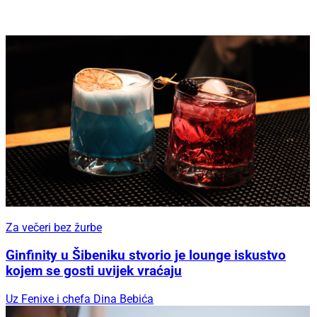
Za večeri bez žurbe
Ginfinity u Šibeniku stvorio je lounge iskustvo
kojem se gosti uvijek vraćaju
Uz Fenixe i chefa Dina Bebića