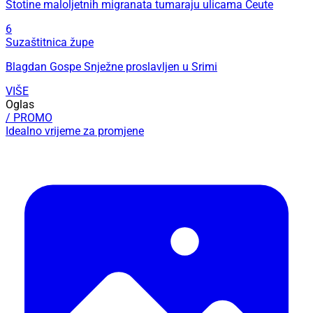
Stotine maloljetnih migranata tumaraju ulicama Ceute
6
Suzaštitnica župe
Blagdan Gospe Snježne proslavljen u Srimi
VIŠE
Oglas
/ PROMO
Idealno vrijeme za promjene