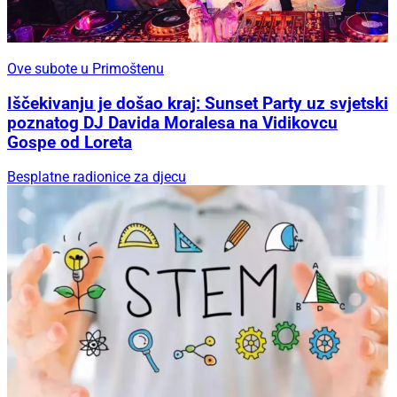
Ove subote u Primoštenu
Iščekivanju je došao kraj: Sunset Party uz svjetski
poznatog DJ Davida Moralesa na Vidikovcu
Gospe od Loreta
Besplatne radionice za djecu