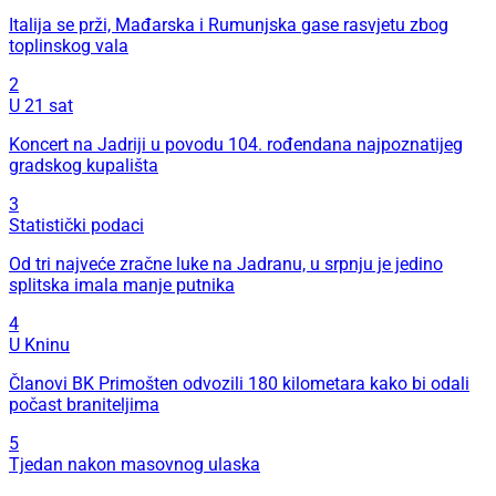
Italija se prži, Mađarska i Rumunjska gase rasvjetu zbog
toplinskog vala
2
U 21 sat
Koncert na Jadriji u povodu 104. rođendana najpoznatijeg
gradskog kupališta
3
Statistički podaci
Od tri najveće zračne luke na Jadranu, u srpnju je jedino
splitska imala manje putnika
4
U Kninu
Članovi BK Primošten odvozili 180 kilometara kako bi odali
počast braniteljima
5
Tjedan nakon masovnog ulaska