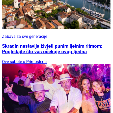
Zabava za sve generacije
Skradin nastavlja živjeti punim ljetnim ritmom:
Pogledajte što vas očekuje ovog tjedna
Ove subote u Primoštenu