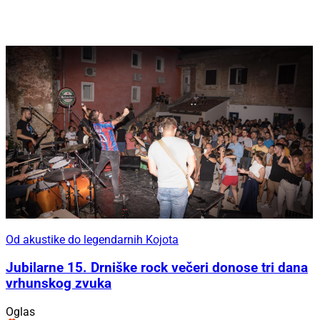
Od akustike do legendarnih Kojota
Jubilarne 15. Drniške rock večeri donose tri dana
vrhunskog zvuka
Oglas