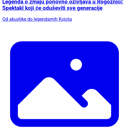
Legenda o zmaju ponovno oživljava u Rogoznici:
Spektakl koji će oduševiti sve generacije
Od akustike do legendarnih Kojota