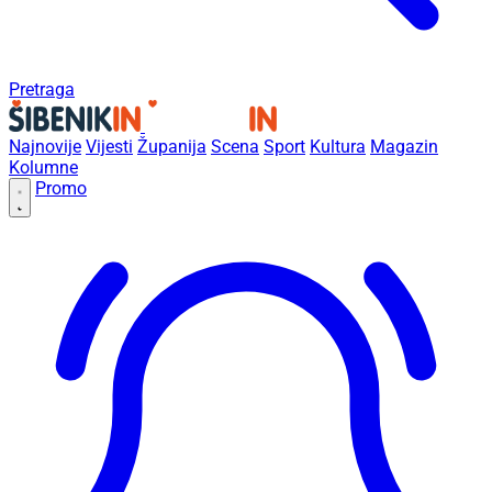
Pretraga
Najnovije
Vijesti
Županija
Scena
Sport
Kultura
Magazin
Kolumne
Promo