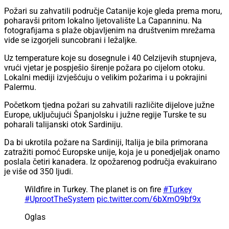
Požari su zahvatili područje Catanije koje gleda prema moru,
poharavši pritom lokalno ljetovalište La Capanninu. Na
fotografijama s plaže objavljenim na društvenim mrežama
vide se izgorjeli suncobrani i ležaljke.
Uz temperature koje su dosegnule i 40 Celzijevih stupnjeva,
vrući vjetar je pospješio širenje požara po cijelom otoku.
Lokalni mediji izvješćuju o velikim požarima i u pokrajini
Palermu.
Početkom tjedna požari su zahvatili različite dijelove južne
Europe, uključujući Španjolsku i južne regije Turske te su
poharali talijanski otok Sardiniju.
Da bi ukrotila požare na Sardiniji, Italija je bila primorana
zatražiti pomoć Europske unije, koja je u ponedjeljak onamo
poslala četiri kanadera. Iz opožarenog područja evakuirano
je više od 350 ljudi.
Wildfire in Turkey. The planet is on fire
#Turkey
#UprootTheSystem
pic.twitter.com/6bXmO9bf9x
Oglas