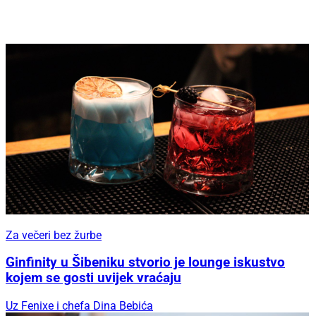
Za večeri bez žurbe
Ginfinity u Šibeniku stvorio je lounge iskustvo
kojem se gosti uvijek vraćaju
Uz Fenixe i chefa Dina Bebića