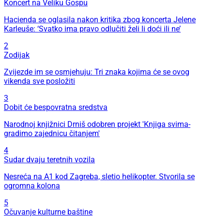
Koncert na Veliku Gospu
Hacienda se oglasila nakon kritika zbog koncerta Jelene
Karleuše: ‘Svatko ima pravo odlučiti želi li doći ili ne’
2
Zodijak
Zvijezde im se osmjehuju: Tri znaka kojima će se ovog
vikenda sve posložiti
3
Dobit će bespovratna sredstva
Narodnoj knjižnici Drniš odobren projekt 'Knjiga svima-
gradimo zajednicu čitanjem'
4
Sudar dvaju teretnih vozila
Nesreća na A1 kod Zagreba, sletio helikopter. Stvorila se
ogromna kolona
5
Očuvanje kulturne baštine