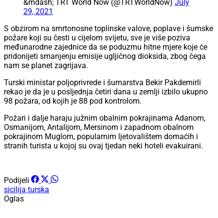
&mdash; TRT World Now (@TRTWorldNow)
July
29, 2021
S obzirom na smrtonosne toplinske valove, poplave i šumske
požare koji su česti u cijelom svijetu, sve je više poziva
međunarodne zajednice da se poduzmu hitne mjere koje će
pridonijeti smanjenju emisije ugljičnog dioksida, zbog čega
nam se planet zagrijava.
Turski ministar poljoprivrede i šumarstva Bekir Pakdemirli
rekao je da je u posljednja četiri dana u zemlji izbilo ukupno
98 požara, od kojih je 88 pod kontrolom.
Požari i dalje haraju južnim obalnim pokrajinama Adanom,
Osmanijom, Antalijom, Mersinom i zapadnom obalnom
pokrajinom Muglom, popularnim ljetovalištem domaćih i
stranih turista u kojoj su ovaj tjedan neki hoteli evakuirani.
Podijeli
sicilija
turska
Oglas