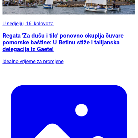
U nedjelju, 16. kolovoza
Regata 'Za dušu i tilo' ponovno okuplja čuvare
pomorske baštine: U Betinu stiže i talijanska
delegacija iz Gaete!
Idealno vrijeme za promjene