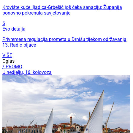
Krovište kuće Iljadica-Grbešić još čeka sanaciju: Županija
ponovno pokrenula savjetovanje
6
Evo detalja
Privremena regulacija prometa u Drnišu tijekom održavanja
13. Radio pijace
VIŠE
Oglas
/ PROMO
U nedjelju, 16. kolovoza