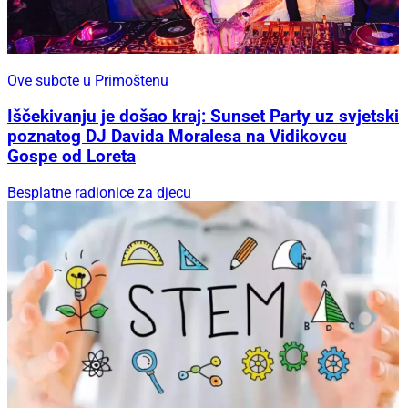
Ove subote u Primoštenu
Iščekivanju je došao kraj: Sunset Party uz svjetski
poznatog DJ Davida Moralesa na Vidikovcu
Gospe od Loreta
Besplatne radionice za djecu