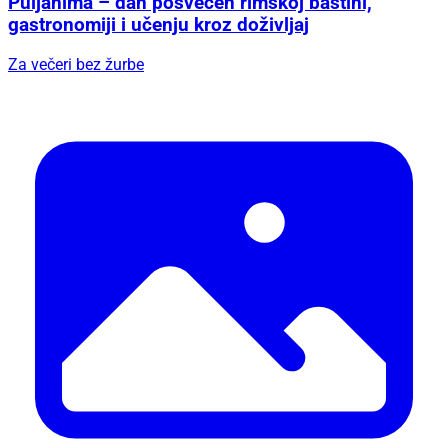
Puljanima – dan posvećen rimskoj baštini,
gastronomiji i učenju kroz doživljaj
Za večeri bez žurbe