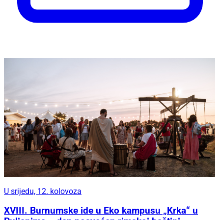
U srijedu, 12. kolovoza
XVIII. Burnumske ide u Eko kampusu „Krka“ u