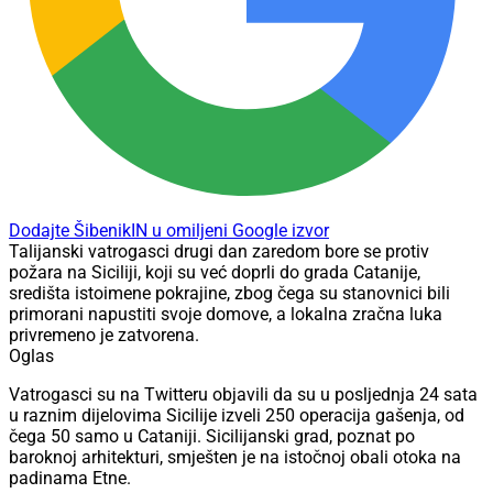
Dodajte ŠibenikIN u omiljeni Google izvor
Talijanski vatrogasci drugi dan zaredom bore se protiv
požara na Siciliji, koji su već doprli do grada Catanije,
središta istoimene pokrajine, zbog čega su stanovnici bili
primorani napustiti svoje domove, a lokalna zračna luka
privremeno je zatvorena.
Oglas
Vatrogasci su na Twitteru objavili da su u posljednja 24 sata
u raznim dijelovima Sicilije izveli 250 operacija gašenja, od
čega 50 samo u Cataniji. Sicilijanski grad, poznat po
baroknoj arhitekturi, smješten je na istočnoj obali otoka na
padinama Etne.