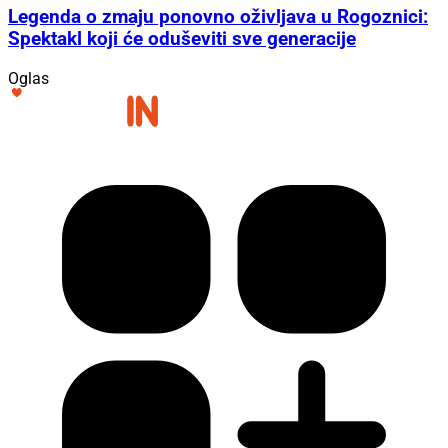
Legenda o zmaju ponovno oživljava u Rogoznici:
Spektakl koji će oduševiti sve generacije
Oglas