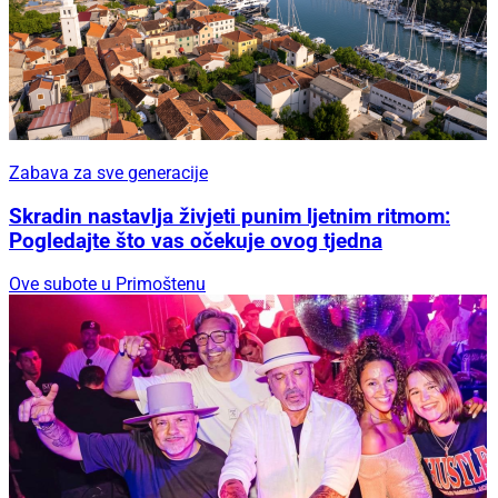
Zabava za sve generacije
Skradin nastavlja živjeti punim ljetnim ritmom:
Pogledajte što vas očekuje ovog tjedna
Ove subote u Primoštenu