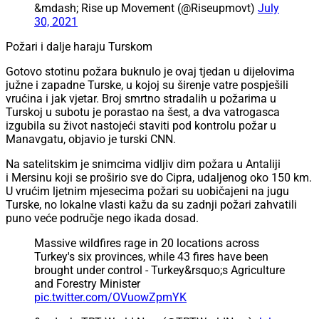
&mdash; Rise up Movement (@Riseupmovt)
July
30, 2021
Požari i dalje haraju Turskom
Gotovo stotinu požara buknulo je ovaj tjedan u dijelovima
južne i zapadne Turske, u kojoj su širenje vatre pospješili
vrućina i jak vjetar. Broj smrtno stradalih u požarima u
Turskoj u subotu je porastao na šest, a dva vatrogasca
izgubila su život nastojeći staviti pod kontrolu požar u
Manavgatu, objavio je turski CNN.
Na satelitskim je snimcima vidljiv dim požara u Antaliji
i Mersinu koji se proširio sve do Cipra, udaljenog oko 150 km.
U vrućim ljetnim mjesecima požari su uobičajeni na jugu
Turske, no lokalne vlasti kažu da su zadnji požari zahvatili
puno veće područje nego ikada dosad.
Massive wildfires rage in 20 locations across
Turkey's six provinces, while 43 fires have been
brought under control - Turkey&rsquo;s Agriculture
and Forestry Minister
pic.twitter.com/OVuowZpmYK