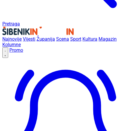
Pretraga
Najnovije
Vijesti
Županija
Scena
Sport
Kultura
Magazin
Kolumne
Promo