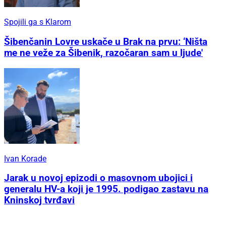
Spojili ga s Klarom
Šibenčanin Lovre uskače u Brak na prvu: ‘Ništa
me ne veže za Šibenik, razočaran sam u ljude'
Ivan Korade
Jarak u novoj epizodi o masovnom ubojici i
generalu HV-a koji je 1995. podigao zastavu na
Kninskoj tvrđavi