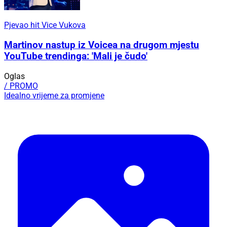
Pjevao hit Vice Vukova
Martinov nastup iz Voicea na drugom mjestu
YouTube trendinga: 'Mali je čudo'
Oglas
/ PROMO
Idealno vrijeme za promjene