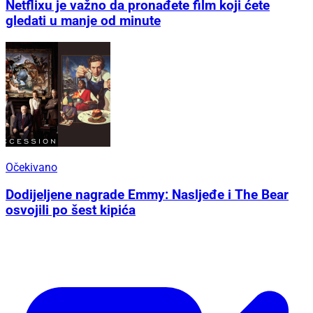
Netflixu je važno da pronađete film koji ćete
gledati u manje od minute
Očekivano
Dodijeljene nagrade Emmy: Nasljeđe i The Bear
osvojili po šest kipića