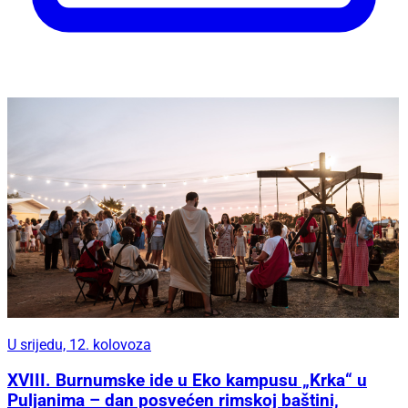
U srijedu, 12. kolovoza
XVIII. Burnumske ide u Eko kampusu „Krka“ u
Puljanima – dan posvećen rimskoj baštini,