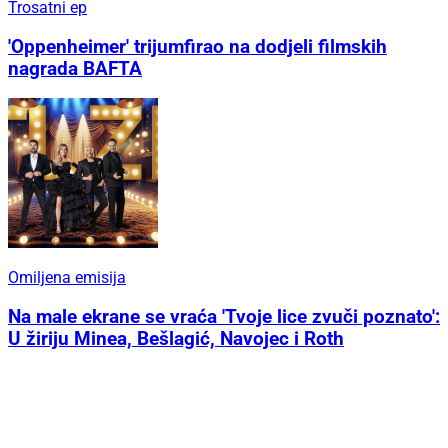
Trosatni ep
'Oppenheimer' trijumfirao na dodjeli filmskih
nagrada BAFTA
Omiljena emisija
Na male ekrane se vraća 'Tvoje lice zvuči poznato':
U žiriju Minea, Bešlagić, Navojec i Roth