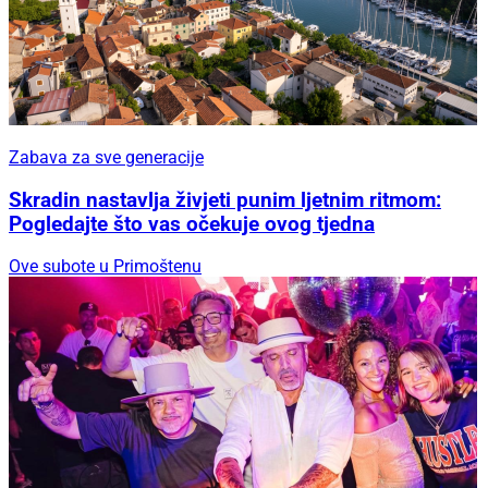
Zabava za sve generacije
Skradin nastavlja živjeti punim ljetnim ritmom:
Pogledajte što vas očekuje ovog tjedna
Ove subote u Primoštenu