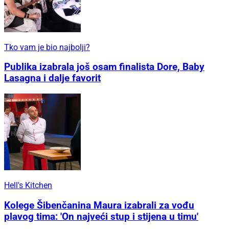
Tko vam je bio najbolji?
Publika izabrala još osam finalista Dore, Baby
Lasagna i dalje favorit
Hell's Kitchen
Kolege Šibenčanina Maura izabrali za vođu
plavog tima: 'On najveći stup i stijena u timu'