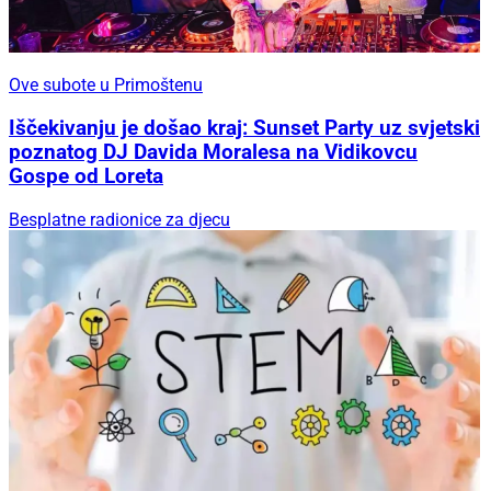
Ove subote u Primoštenu
Iščekivanju je došao kraj: Sunset Party uz svjetski
poznatog DJ Davida Moralesa na Vidikovcu
Gospe od Loreta
Besplatne radionice za djecu