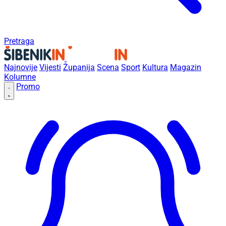
Pretraga
Najnovije
Vijesti
Županija
Scena
Sport
Kultura
Magazin
Kolumne
Promo