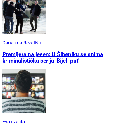
Danas na Rezalištu
Premijera na jesen: U Šibeniku se snima
kriminalistička serija 'Bijeli put'
Evo i zašto