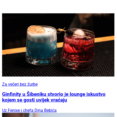
Za večeri bez žurbe
Ginfinity u Šibeniku stvorio je lounge iskustvo
kojem se gosti uvijek vraćaju
Uz Fenixe i chefa Dina Bebića