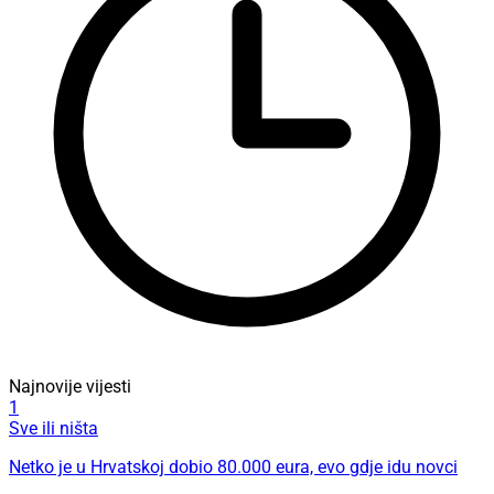
Najnovije vijesti
1
Sve ili ništa
Netko je u Hrvatskoj dobio 80.000 eura, evo gdje idu novci