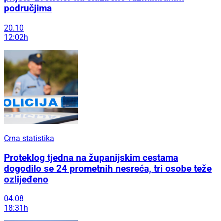
područjima
20.10
12:02h
Crna statistika
Proteklog tjedna na županijskim cestama
dogodilo se 24 prometnih nesreća, tri osobe teže
ozlijeđeno
04.08
18:31h