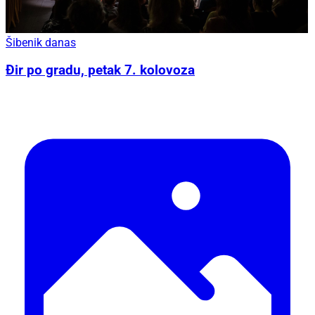
Šibenik danas
Đir po gradu, petak 7. kolovoza