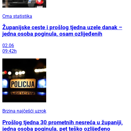
Crna statistika
Županijske ceste i prošlog tjedna uzele danak –
jedna osoba poginula, osam ozlijeđenih
02.06
09:42h
Brzina najčešći uzrok
Prošlog tjedna 30 prometnih nesreća u županiji,
jedna osoba poginula, pet teško ozlijeđeno