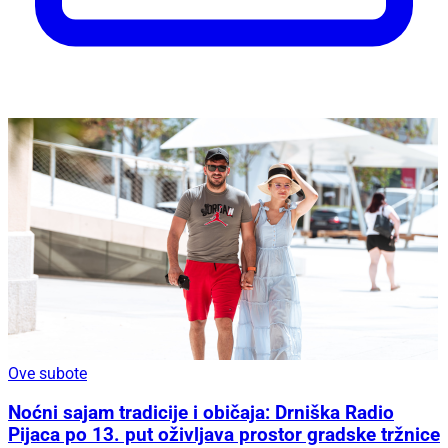
Ove subote
Noćni sajam tradicije i običaja: Drniška Radio
Pijaca po 13. put oživljava prostor gradske tržnice