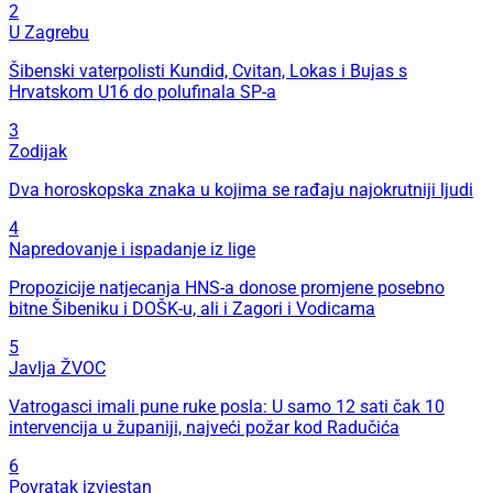
2
U Zagrebu
Šibenski vaterpolisti Kundid, Cvitan, Lokas i Bujas s
Hrvatskom U16 do polufinala SP-a
3
Zodijak
Dva horoskopska znaka u kojima se rađaju najokrutniji ljudi
4
Napredovanje i ispadanje iz lige
Propozicije natjecanja HNS-a donose promjene posebno
bitne Šibeniku i DOŠK-u, ali i Zagori i Vodicama
5
Javlja ŽVOC
Vatrogasci imali pune ruke posla: U samo 12 sati čak 10
intervencija u županiji, najveći požar kod Radučića
6
Povratak izvjestan