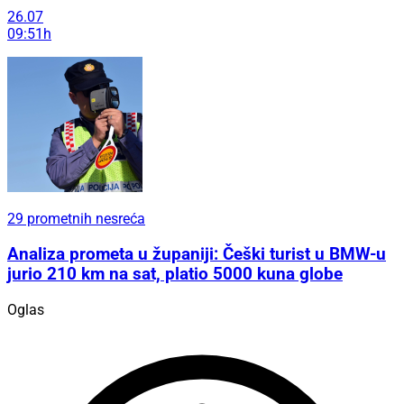
26.07
09:51h
29 prometnih nesreća
Analiza prometa u županiji: Češki turist u BMW-u
jurio 210 km na sat, platio 5000 kuna globe
Oglas