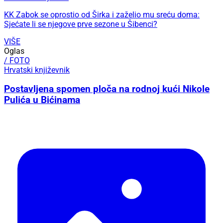
KK Zabok se oprostio od Širka i zaželio mu sreću doma:
Sjećate li se njegove prve sezone u Šibenci?
VIŠE
Oglas
/ FOTO
Hrvatski književnik
Postavljena spomen ploča na rodnoj kući Nikole
Pulića u Bićinama