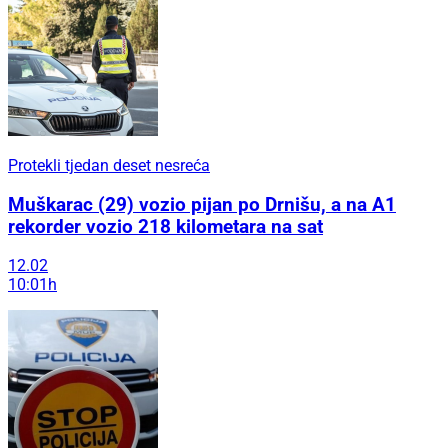
Protekli tjedan deset nesreća
Muškarac (29) vozio pijan po Drnišu, a na A1
rekorder vozio 218 kilometara na sat
12.02
10:01h