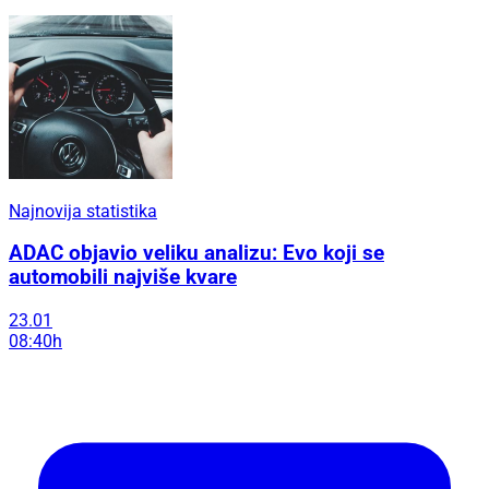
Najnovija statistika
ADAC objavio veliku analizu: Evo koji se
automobili najviše kvare
23.01
08:40h