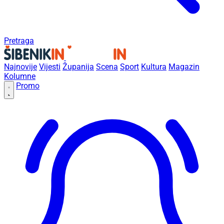
Pretraga
Najnovije
Vijesti
Županija
Scena
Sport
Kultura
Magazin
Kolumne
Promo