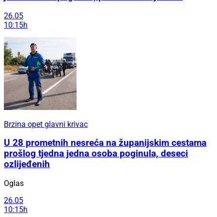
26.05
10:15h
Brzina opet glavni krivac
U 28 prometnih nesreća na županijskim cestama
prošlog tjedna jedna osoba poginula, deseci
ozlijeđenih
Oglas
26.05
10:15h