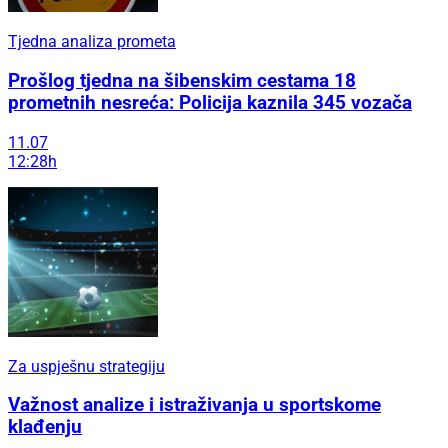
Tjedna analiza prometa
Prošlog tjedna na šibenskim cestama 18
prometnih nesreća: Policija kaznila 345 vozača
11.07
12:28h
Za uspješnu strategiju
Važnost analize i istraživanja u sportskome
klađenju