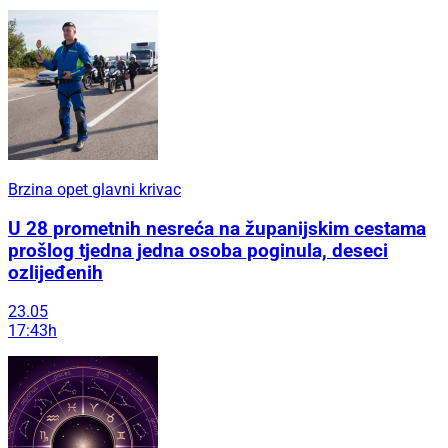
Brzina opet glavni krivac
U 28 prometnih nesreća na županijskim cestama
prošlog tjedna jedna osoba poginula, deseci
ozlijeđenih
23.05
17:43h