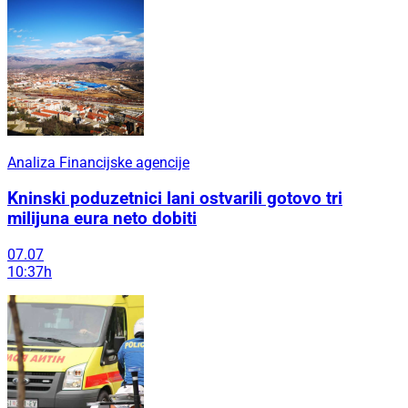
Analiza Financijske agencije
Kninski poduzetnici lani ostvarili gotovo tri
milijuna eura neto dobiti
07.07
10:37h