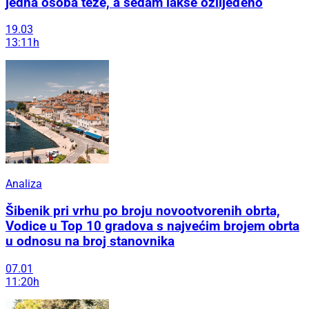
jedna osoba teže, a sedam lakše ozlijeđeno
19.03
13:11h
Analiza
Šibenik pri vrhu po broju novootvorenih obrta,
Vodice u Top 10 gradova s najvećim brojem obrta
u odnosu na broj stanovnika
07.01
11:20h