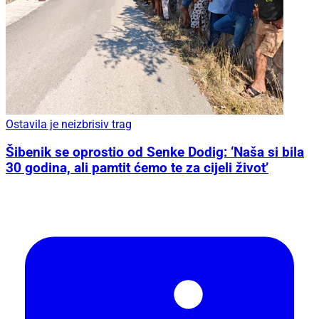
Ostavila je neizbrisiv trag
Šibenik se oprostio od Senke Dodig: ‘Naša si bila
30 godina, ali pamtit ćemo te za cijeli život’