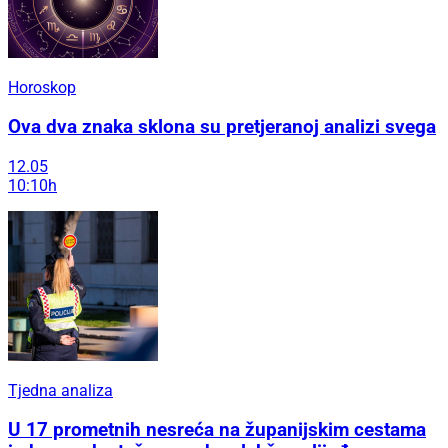
Horoskop
Ova dva znaka sklona su pretjeranoj analizi svega
12.05
10:10h
Tjedna analiza
U 17 prometnih nesreća na županijskim cestama