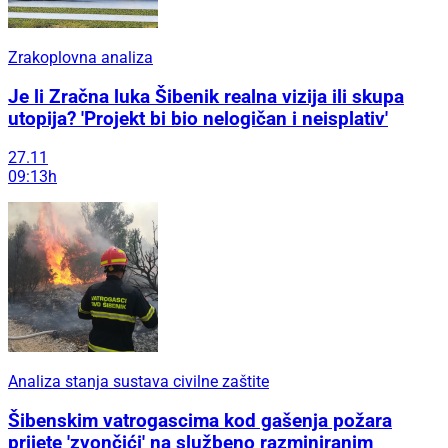
Zrakoplovna analiza
Je li Zračna luka Šibenik realna vizija ili skupa
utopija? 'Projekt bi bio nelogičan i neisplativ'
27.11
09:13h
Analiza stanja sustava civilne zaštite
Šibenskim vatrogascima kod gašenja požara
prijete 'zvončići' na službeno razminiranim