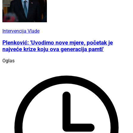
Intervencija Vlade
Plenković: 'Uvodimo nove mjere, početak je
najveće krize koju ova generacija pamti'
Oglas