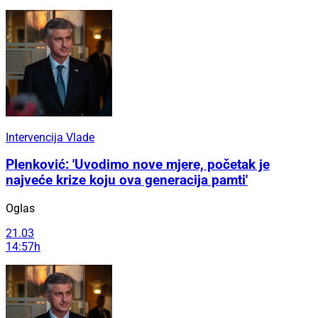
Intervencija Vlade
Plenković: 'Uvodimo nove mjere, početak je
najveće krize koju ova generacija pamti'
Oglas
21.03
14:57h