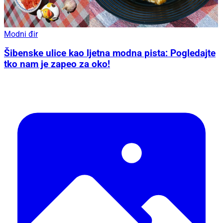
Modni đir
Šibenske ulice kao ljetna modna pista: Pogledajte
tko nam je zapeo za oko!