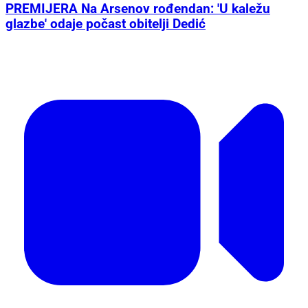
PREMIJERA Na Arsenov rođendan: 'U kaležu
glazbe' odaje počast obitelji Dedić