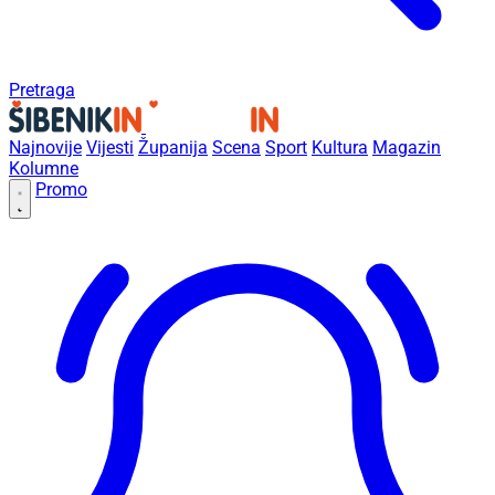
Pretraga
Najnovije
Vijesti
Županija
Scena
Sport
Kultura
Magazin
Kolumne
Promo