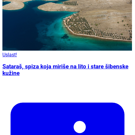
Uslast!
Sataraš, spiza koja miriše na lito i stare šibenske
kužine