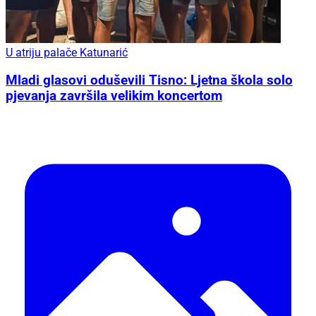
U atriju palače Katunarić
Mladi glasovi oduševili Tisno: Ljetna škola solo
pjevanja završila velikim koncertom