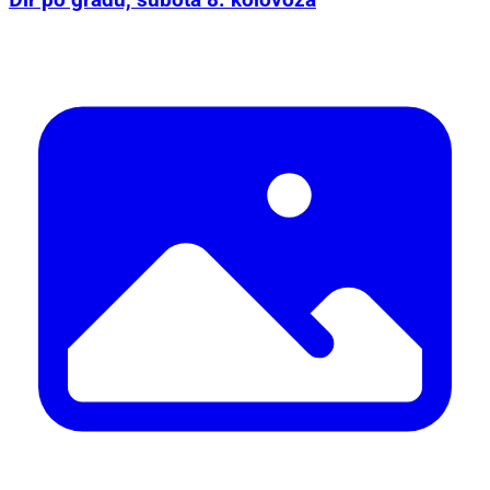
Đir po gradu, subota 8. kolovoza