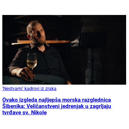
'Nestvarni' kadrovi iz zraka
Ovako izgleda najljepša morska razglednica
Šibenika: Veličanstveni jedrenjak u zagrljaju
tvrđave sv. Nikole