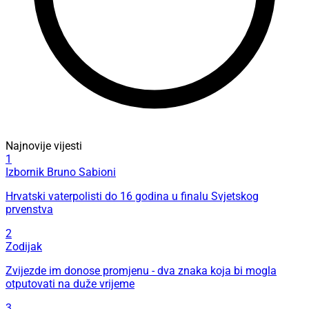
Najnovije vijesti
1
Izbornik Bruno Sabioni
Hrvatski vaterpolisti do 16 godina u finalu Svjetskog
prvenstva
2
Zodijak
Zvijezde im donose promjenu - dva znaka koja bi mogla
otputovati na duže vrijeme
3