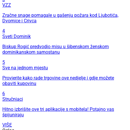
VZZ
Zračne snage pomagale u gašenju požara kod Ljubotića,
Dvornice i Crivca
4
Sveti Dominik
Biskup Rogić predvodio misu u šibenskom ženskom
dominikanskom samostanu
5
Sve na jednom mjestu
Provjerite kako rade trgovine ove nedjelje i gdje možete
obaviti kupovinu
6
Stručnjaci
Hitno izbrišite ove tri aplikacije s mobitela! Potajno vas
špijuniraju
VIŠE