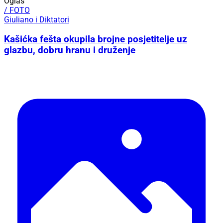
Oglas
/ FOTO
Giuliano i Diktatori
Kašićka fešta okupila brojne posjetitelje uz
glazbu, dobru hranu i druženje