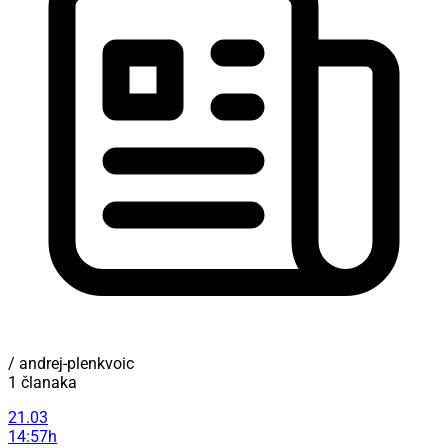
/ andrej-plenkvoic
1 članaka
21.03
14:57h