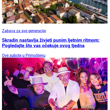
Zabava za sve generacije
Skradin nastavlja živjeti punim ljetnim ritmom:
Pogledajte što vas očekuje ovog tjedna
Ove subote u Primoštenu