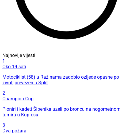
Najnovije vijesti
1
Oko 19 sati
Motociklist (58) u Ražinama zadobio ozljede opasne po
život, prevezen u Split
2
Champion Cup
Pioniri i kadeti Šibenika uzeli po broncu na nogometnom
turniru u Kupresu
3
Dva požara