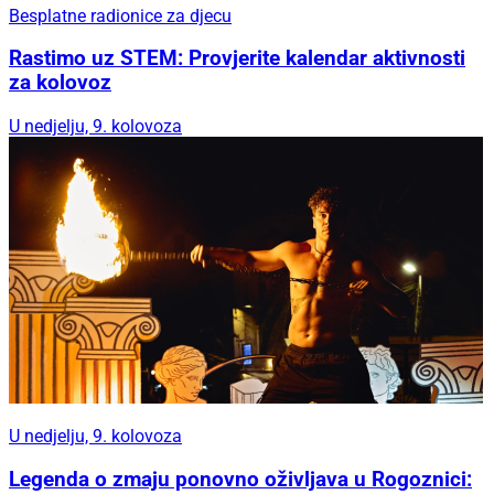
Besplatne radionice za djecu
Rastimo uz STEM: Provjerite kalendar aktivnosti
za kolovoz
U nedjelju, 9. kolovoza
U nedjelju, 9. kolovoza
Legenda o zmaju ponovno oživljava u Rogoznici: