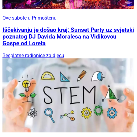
Ove subote u Primoštenu
Iščekivanju je došao kraj: Sunset Party uz svjetski
poznatog DJ Davida Moralesa na Vidikovcu
Gospe od Loreta
Besplatne radionice za djecu