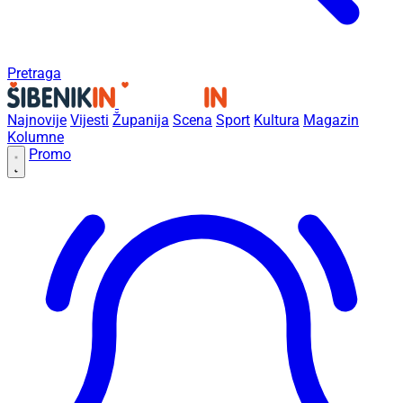
Pretraga
Najnovije
Vijesti
Županija
Scena
Sport
Kultura
Magazin
Kolumne
Promo