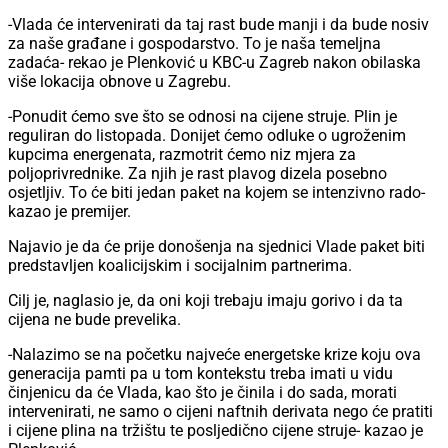
-Vlada će intervenirati da taj rast bude manji i da bude nosiv
za naše građane i gospodarstvo. To je naša temeljna
zadaća- rekao je Plenković u KBC-u Zagreb nakon obilaska
više lokacija obnove u Zagrebu.
-Ponudit ćemo sve što se odnosi na cijene struje. Plin je
reguliran do listopada. Donijet ćemo odluke o ugroženim
kupcima energenata, razmotrit ćemo niz mjera za
poljoprivrednike. Za njih je rast plavog dizela posebno
osjetljiv. To će biti jedan paket na kojem se intenzivno rado-
kazao je premijer.
Najavio je da će prije donošenja na sjednici Vlade paket biti
predstavljen koalicijskim i socijalnim partnerima.
Cilj je, naglasio je, da oni koji trebaju imaju gorivo i da ta
cijena ne bude prevelika.
-Nalazimo se na početku najveće energetske krize koju ova
generacija pamti pa u tom kontekstu treba imati u vidu
činjenicu da će Vlada, kao što je činila i do sada, morati
intervenirati, ne samo o cijeni naftnih derivata nego će pratiti
i cijene plina na tržištu te posljedično cijene struje- kazao je