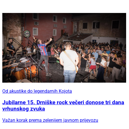
Od akustike do legendarnih Kojota
Jubilarne 15. Drniške rock večeri donose tri dana
vrhunskog zvuka
Važan korak prema zelenijem javnom prijevozu