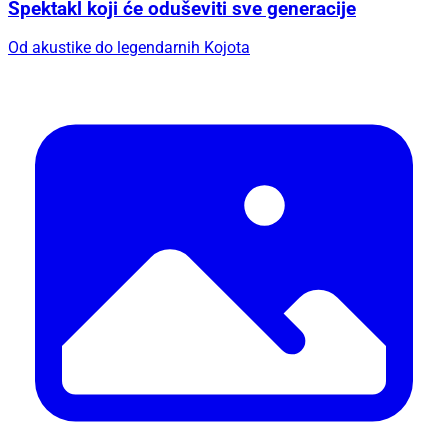
Spektakl koji će oduševiti sve generacije
Od akustike do legendarnih Kojota