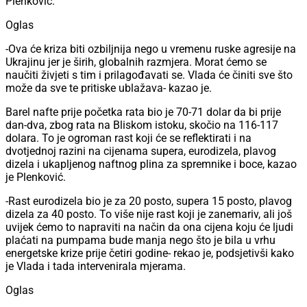
Plenković.
Oglas
-Ova će kriza biti ozbiljnija nego u vremenu ruske agresije na
Ukrajinu jer je širih, globalnih razmjera. Morat ćemo se
naučiti živjeti s tim i prilagođavati se. Vlada će činiti sve što
može da sve te pritiske ublažava- kazao je.
Barel nafte prije početka rata bio je 70-71 dolar da bi prije
dan-dva, zbog rata na Bliskom istoku, skočio na 116-117
dolara. To je ogroman rast koji će se reflektirati i na
dvotjednoj razini na cijenama supera, eurodizela, plavog
dizela i ukapljenog naftnog plina za spremnike i boce, kazao
je Plenković.
-Rast eurodizela bio je za 20 posto, supera 15 posto, plavog
dizela za 40 posto. To više nije rast koji je zanemariv, ali još
uvijek ćemo to napraviti na način da ona cijena koju će ljudi
plaćati na pumpama bude manja nego što je bila u vrhu
energetske krize prije četiri godine- rekao je, podsjetivši kako
je Vlada i tada intervenirala mjerama.
Oglas