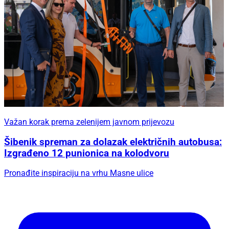
Važan korak prema zelenijem javnom prijevozu
Šibenik spreman za dolazak električnih autobusa:
Izgrađeno 12 punionica na kolodvoru
Pronađite inspiraciju na vrhu Masne ulice