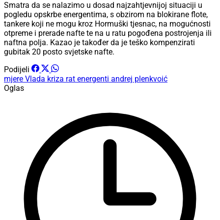
Smatra da se nalazimo u dosad najzahtjevnijoj situaciji u
pogledu opskrbe energentima, s obzirom na blokirane flote,
tankere koji ne mogu kroz Hormuški tjesnac, na mogućnosti
otpreme i prerade nafte te na u ratu pogođena postrojenja ili
naftna polja. Kazao je također da je teško kompenzirati
gubitak 20 posto svjetske nafte.
Podijeli
mjere
Vlada
kriza
rat
energenti
andrej plenkvoić
Oglas