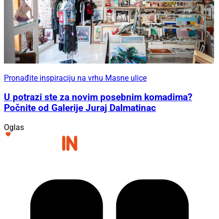
Pronađite inspiraciju na vrhu Masne ulice
U potrazi ste za novim posebnim komadima?
Počnite od Galerije Juraj Dalmatinac
Oglas