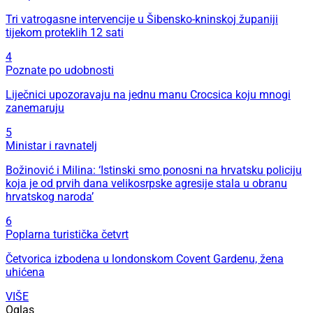
Tri vatrogasne intervencije u Šibensko-kninskoj županiji
tijekom proteklih 12 sati
4
Poznate po udobnosti
Liječnici upozoravaju na jednu manu Crocsica koju mnogi
zanemaruju
5
Ministar i ravnatelj
Božinović i Milina: ‘Istinski smo ponosni na hrvatsku policiju
koja je od prvih dana velikosrpske agresije stala u obranu
hrvatskog naroda’
6
Poplarna turistička četvrt
Četvorica izbodena u londonskom Covent Gardenu, žena
uhićena
VIŠE
Oglas