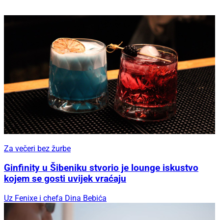
Za večeri bez žurbe
Ginfinity u Šibeniku stvorio je lounge iskustvo
kojem se gosti uvijek vraćaju
Uz Fenixe i chefa Dina Bebića