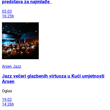
predstava za najmlađe
05.03
16:25h
Arsen Jazz
Jazz večeri glazbenih virtuoza u Kući umjetnosti
Arsen
Oglas
19.02
14:26h