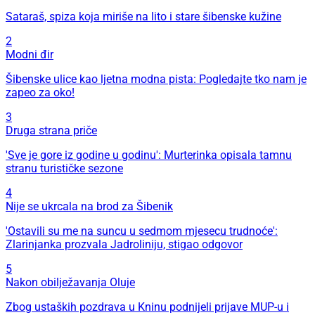
Sataraš, spiza koja miriše na lito i stare šibenske kužine
2
Modni đir
Šibenske ulice kao ljetna modna pista: Pogledajte tko nam je
zapeo za oko!
3
Druga strana priče
'Sve je gore iz godine u godinu': Murterinka opisala tamnu
stranu turističke sezone
4
Nije se ukrcala na brod za Šibenik
'Ostavili su me na suncu u sedmom mjesecu trudnoće':
Zlarinjanka prozvala Jadroliniju, stigao odgovor
5
Nakon obilježavanja Oluje
Zbog ustaških pozdrava u Kninu podnijeli prijave MUP-u i