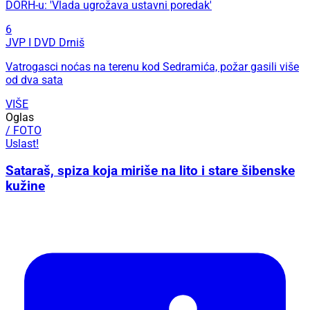
DORH-u: 'Vlada ugrožava ustavni poredak'
6
JVP I DVD Drniš
Vatrogasci noćas na terenu kod Sedramića, požar gasili više
od dva sata
VIŠE
Oglas
/ FOTO
Uslast!
Sataraš, spiza koja miriše na lito i stare šibenske
kužine