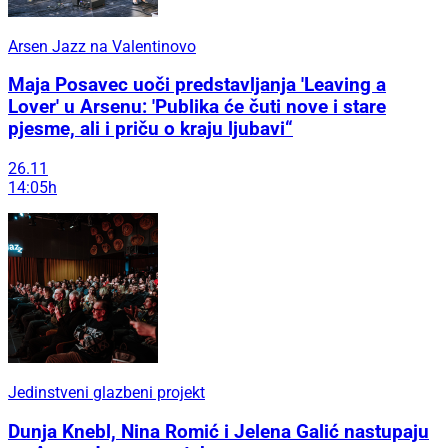
Arsen Jazz na Valentinovo
Maja Posavec uoči predstavljanja 'Leaving a
Lover' u Arsenu: 'Publika će čuti nove i stare
pjesme, ali i priču o kraju ljubavi“
26.11
14:05h
Jedinstveni glazbeni projekt
Dunja Knebl, Nina Romić i Jelena Galić nastupaju