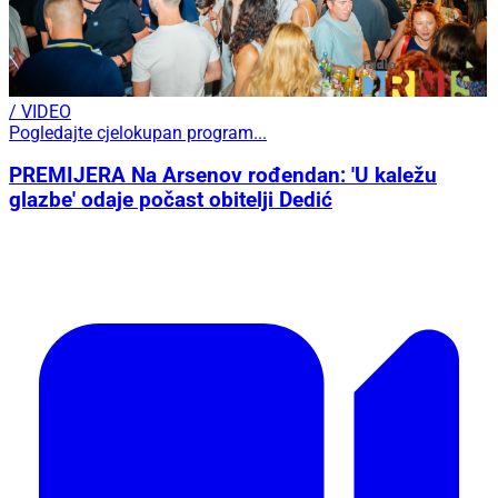
/ VIDEO
Pogledajte cjelokupan program...
PREMIJERA Na Arsenov rođendan: 'U kaležu
glazbe' odaje počast obitelji Dedić