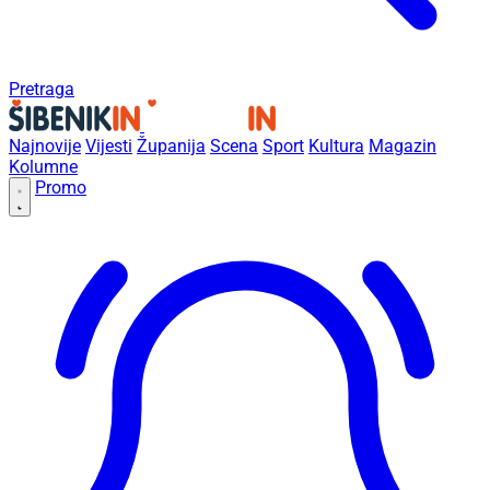
Pretraga
Najnovije
Vijesti
Županija
Scena
Sport
Kultura
Magazin
Kolumne
Promo