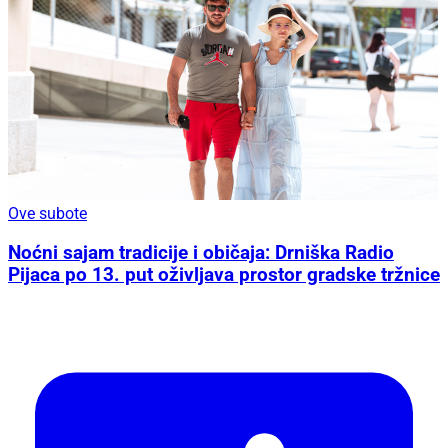
Ove subote
Noćni sajam tradicije i običaja: Drniška Radio
Pijaca po 13. put oživljava prostor gradske tržnice