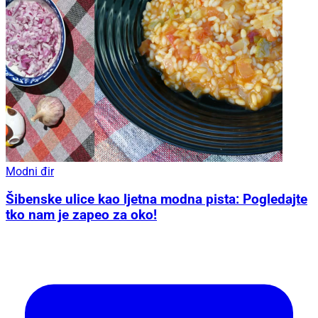
Modni đir
Šibenske ulice kao ljetna modna pista: Pogledajte
tko nam je zapeo za oko!