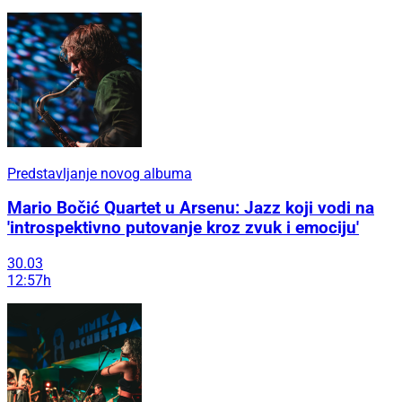
Predstavljanje novog albuma
Mario Bočić Quartet u Arsenu: Jazz koji vodi na
'introspektivno putovanje kroz zvuk i emociju'
30.03
12:57h