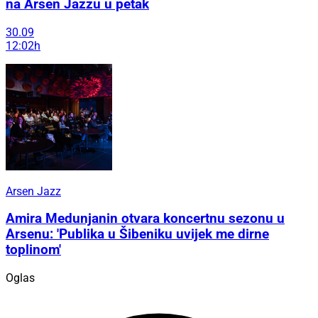
na Arsen Jazzu u petak
30.09
12:02h
Arsen Jazz
Amira Medunjanin otvara koncertnu sezonu u
Arsenu: 'Publika u Šibeniku uvijek me dirne
toplinom'
Oglas