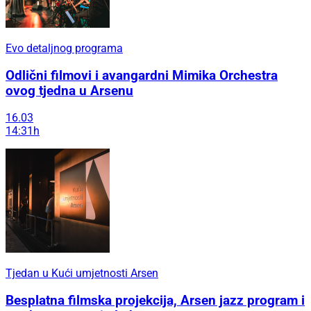
Evo detaljnog programa
Odlični filmovi i avangardni Mimika Orchestra
ovog tjedna u Arsenu
16.03
14:31h
Tjedan u Kući umjetnosti Arsen
Besplatna filmska projekcija, Arsen jazz program i