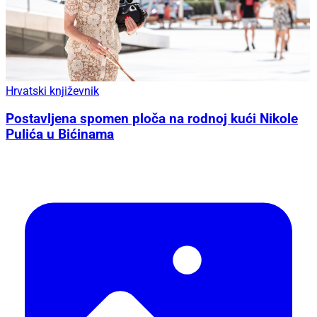
Hrvatski književnik
Postavljena spomen ploča na rodnoj kući Nikole
Pulića u Bićinama