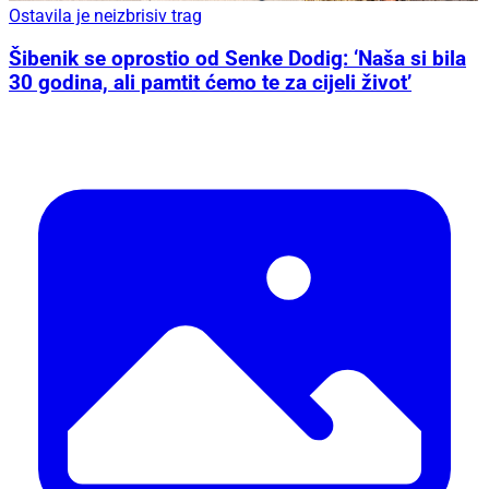
Ostavila je neizbrisiv trag
Šibenik se oprostio od Senke Dodig: ‘Naša si bila
30 godina, ali pamtit ćemo te za cijeli život’