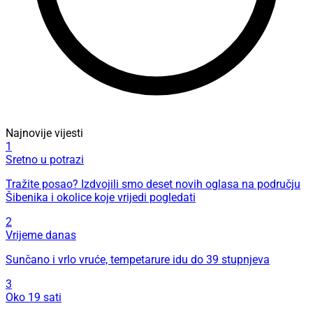
Najnovije vijesti
1
Sretno u potrazi
Tražite posao? Izdvojili smo deset novih oglasa na području
Šibenika i okolice koje vrijedi pogledati
2
Vrijeme danas
Sunčano i vrlo vruće, tempetarure idu do 39 stupnjeva
3
Oko 19 sati