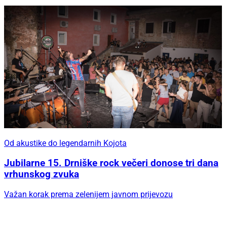
Od akustike do legendarnih Kojota
Jubilarne 15. Drniške rock večeri donose tri dana
vrhunskog zvuka
Važan korak prema zelenijem javnom prijevozu