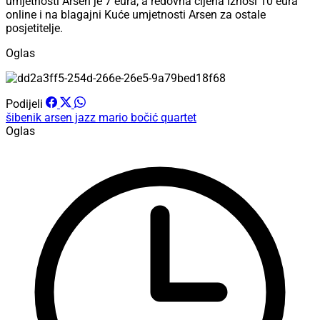
umjetnosti Arsen je 7 eura, a redovna cijena iznosi 10 eura
online i na blagajni Kuće umjetnosti Arsen za ostale
posjetitelje.
Oglas
Podijeli
šibenik
arsen jazz
mario bočić quartet
Oglas