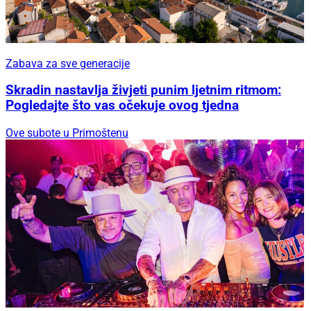
Zabava za sve generacije
Skradin nastavlja živjeti punim ljetnim ritmom:
Pogledajte što vas očekuje ovog tjedna
Ove subote u Primoštenu