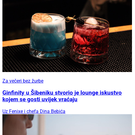
Za večeri bez žurbe
Ginfinity u Šibeniku stvorio je lounge iskustvo
kojem se gosti uvijek vraćaju
Uz Fenixe i chefa Dina Bebića