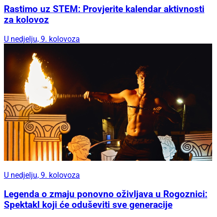
Rastimo uz STEM: Provjerite kalendar aktivnosti
za kolovoz
U nedjelju, 9. kolovoza
U nedjelju, 9. kolovoza
Legenda o zmaju ponovno oživljava u Rogoznici:
Spektakl koji će oduševiti sve generacije