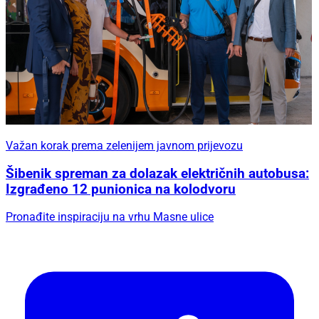
Važan korak prema zelenijem javnom prijevozu
Šibenik spreman za dolazak električnih autobusa:
Izgrađeno 12 punionica na kolodvoru
Pronađite inspiraciju na vrhu Masne ulice