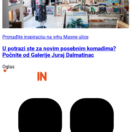
Pronađite inspiraciju na vrhu Masne ulice
U potrazi ste za novim posebnim komadima?
Počnite od Galerije Juraj Dalmatinac
Oglas