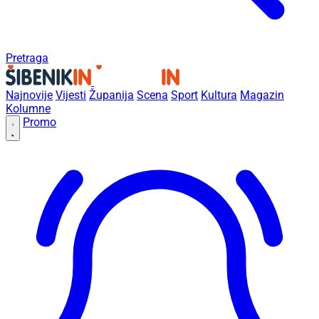
Pretraga
Najnovije
Vijesti
Županija
Scena
Sport
Kultura
Magazin
Kolumne
Promo