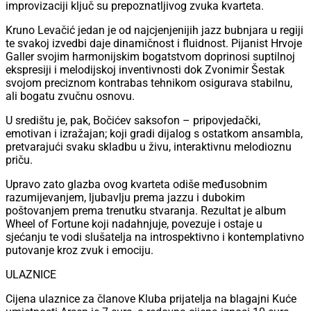
improvizaciji ključ su prepoznatljivog zvuka kvarteta.
Kruno Levačić jedan je od najcjenjenijih jazz bubnjara u regiji
te svakoj izvedbi daje dinamičnost i fluidnost. Pijanist Hrvoje
Galler svojim harmonijskim bogatstvom doprinosi suptilnoj
ekspresiji i melodijskoj inventivnosti dok Zvonimir Šestak
svojom preciznom kontrabas tehnikom osigurava stabilnu,
ali bogatu zvučnu osnovu.
U središtu je, pak, Bočićev saksofon – pripovjedački,
emotivan i izražajan; koji gradi dijalog s ostatkom ansambla,
pretvarajući svaku skladbu u živu, interaktivnu melodioznu
priču.
Upravo zato glazba ovog kvarteta odiše međusobnim
razumijevanjem, ljubavlju prema jazzu i dubokim
poštovanjem prema trenutku stvaranja. Rezultat je album
Wheel of Fortune koji nadahnjuje, povezuje i ostaje u
sjećanju te vodi slušatelja na introspektivno i kontemplativno
putovanje kroz zvuk i emociju.
ULAZNICE
Cijena ulaznice za članove Kluba prijatelja na blagajni Kuće