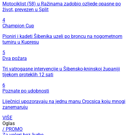
Motociklist (58) u Ražinama zadobio ozljede opasne po
život, prevezen u Split
4
Champion Cup
Pioniri i kadeti Šibenika uzeli po broncu na nogometnom
turniru u Kupresu
5
Dva požara
Tri vatrogasne intervencije u Šibensko-kninskoj županiji
tijekom proteklih 12 sati
6
Poznate po udobnosti
Liječnici upozoravaju na jednu manu Crocsica koju mnogi
zanemaruju
VIŠE
Oglas
/ PROMO
Za večeri bez žurbe