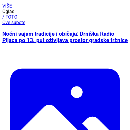
VIŠE
Oglas
/ FOTO
Ove subote
Noćni sajam tradicije i običaja: Drniška Radio
Pijaca po 13. put oživljava prostor gradske tržnice