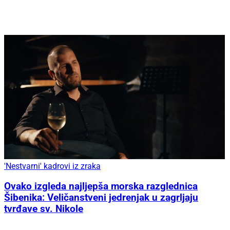
'Nestvarni' kadrovi iz zraka
Ovako izgleda najljepša morska razglednica
Šibenika: Veličanstveni jedrenjak u zagrljaju
tvrđave sv. Nikole