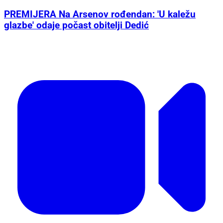
PREMIJERA Na Arsenov rođendan: 'U kaležu
glazbe' odaje počast obitelji Dedić