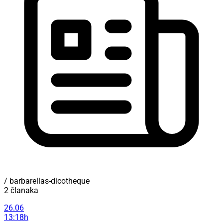
/ barbarellas-dicotheque
2 članaka
26.06
13:18h