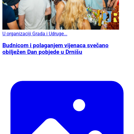
U organizaciji Grada i Udruge...
Budnicom i polaganjem vijenaca svečano
obilježen Dan pobjede u Drnišu