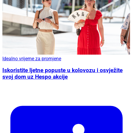
Idealno vrijeme za promjene
Iskoristite ljetne popuste u kolovozu i osvježite
svoj dom uz Hespo akcije