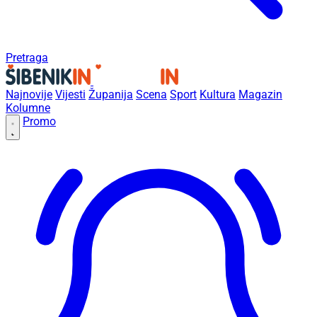
Pretraga
Najnovije
Vijesti
Županija
Scena
Sport
Kultura
Magazin
Kolumne
Promo