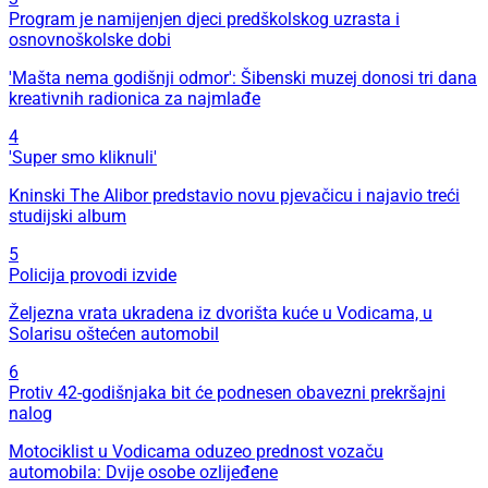
Program je namijenjen djeci predškolskog uzrasta i
osnovnoškolske dobi
'Mašta nema godišnji odmor': Šibenski muzej donosi tri dana
kreativnih radionica za najmlađe
4
'Super smo kliknuli'
Kninski The Alibor predstavio novu pjevačicu i najavio treći
studijski album
5
Policija provodi izvide
Željezna vrata ukradena iz dvorišta kuće u Vodicama, u
Solarisu oštećen automobil
6
Protiv 42-godišnjaka bit će podnesen obavezni prekršajni
nalog
Motociklist u Vodicama oduzeo prednost vozaču
automobila: Dvije osobe ozlijeđene