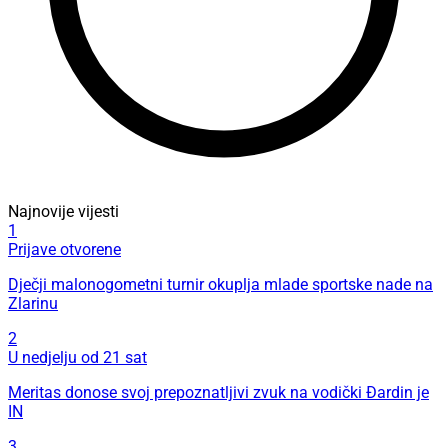
Najnovije vijesti
1
Prijave otvorene
Dječji malonogometni turnir okuplja mlade sportske nade na
Zlarinu
2
U nedjelju od 21 sat
Meritas donose svoj prepoznatljivi zvuk na vodički Đardin je
IN
3