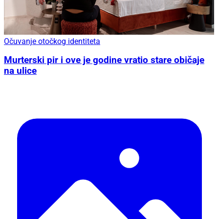
Očuvanje otočkog identiteta
Murterski pir i ove je godine vratio stare običaje
na ulice