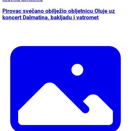
Pirovac svečano obilježio obljetnicu Oluje uz
koncert Dalmatina, bakljadu i vatromet