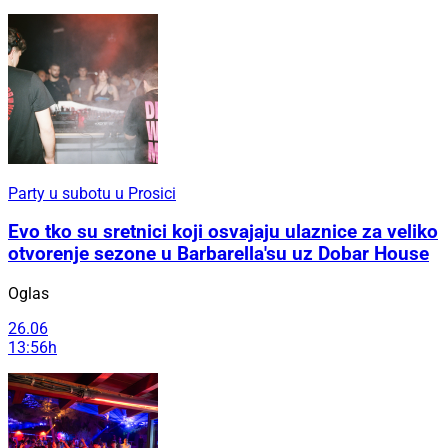
Party u subotu u Prosici
Evo tko su sretnici koji osvajaju ulaznice za veliko
otvorenje sezone u Barbarella'su uz Dobar House
Oglas
26.06
13:56h