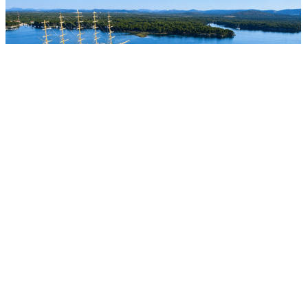
Ljepotan Jadrana
Dupin uljepšao jutro ispod Šibenskog mosta, igra
snimljena u blizini uzgajališta školjaka