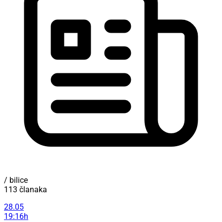
/ bilice
113 članaka
28.05
19:16h