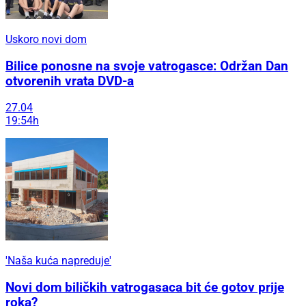
Uskoro novi dom
Bilice ponosne na svoje vatrogasce: Održan Dan
otvorenih vrata DVD-a
27.04
19:54h
'Naša kuća napreduje'
Novi dom biličkih vatrogasaca bit će gotov prije
roka?