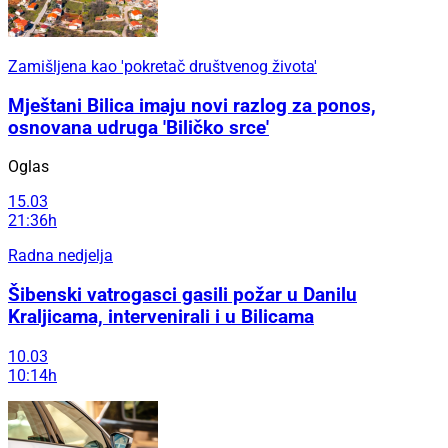
Zamišljena kao 'pokretač društvenog života'
Mještani Bilica imaju novi razlog za ponos,
osnovana udruga 'Biličko srce'
Oglas
15.03
21:36h
Radna nedjelja
Šibenski vatrogasci gasili požar u Danilu
Kraljicama, intervenirali i u Bilicama
10.03
10:14h