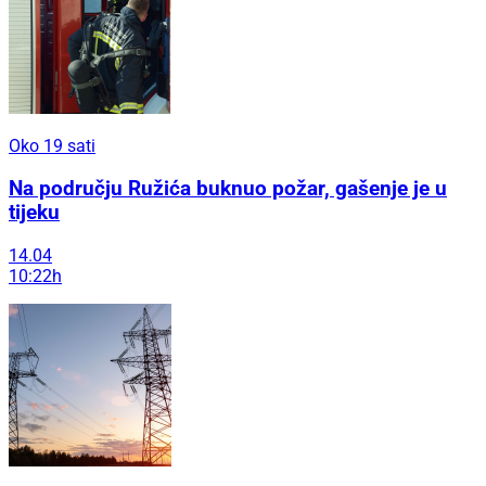
Oko 19 sati
Na području Ružića buknuo požar, gašenje je u
tijeku
14.04
10:22h