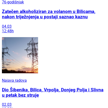
76-godišnjak
Zatečen alkoholiziran za volanom u Bilicama,
nakon triježnjenja u postaji saznao kaznu
04.03
12:48h
Najava radova
Dio Šibenika, Bilica, Vrpolja, Donjeg Polja i Slivna
u petak bez struje
02.03