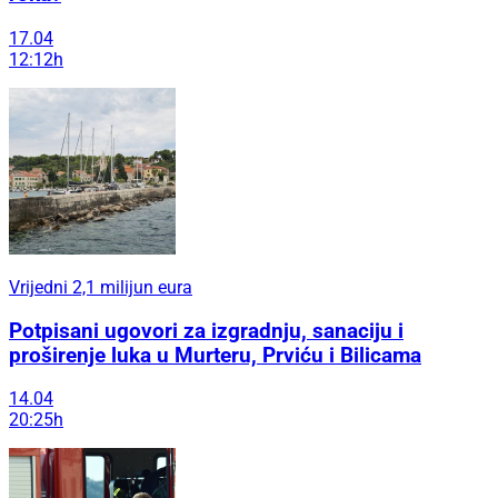
17.04
12:12h
Vrijedni 2,1 milijun eura
Potpisani ugovori za izgradnju, sanaciju i
proširenje luka u Murteru, Prviću i Bilicama
14.04
20:25h