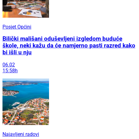
Posjet Općini
Bilički mališani oduševljeni izgledom buduće
škole, neki kažu da će namjerno pasti razred kako
bi išli u nju
06.02
15:58h
Najavljeni radovi