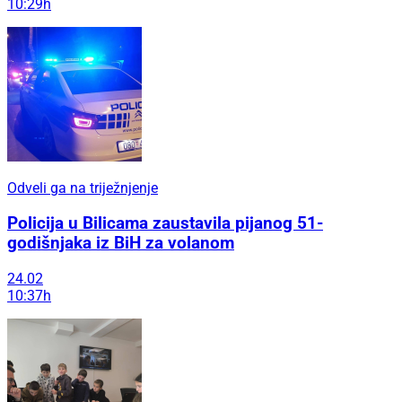
10:29h
Odveli ga na triježnjenje
Policija u Bilicama zaustavila pijanog 51-
godišnjaka iz BiH za volanom
24.02
10:37h