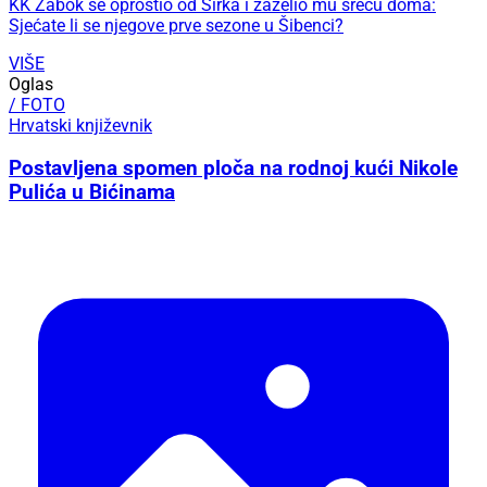
KK Zabok se oprostio od Širka i zaželio mu sreću doma:
Sjećate li se njegove prve sezone u Šibenci?
VIŠE
Oglas
/ FOTO
Hrvatski književnik
Postavljena spomen ploča na rodnoj kući Nikole
Pulića u Bićinama