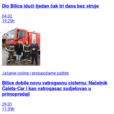
Dio Bilica idući tjedan čak tri dana bez struje
04.02
19:25h
Jačanje civilne i protupožarne zaštite
Bilice dobile novu vatrogasnu cisternu: Načelnik
Ćaleta-Car i kao vatrogasac sudjelovao u
primopredaji
29.01
11:39h