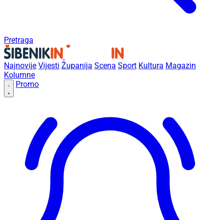
Pretraga
Najnovije
Vijesti
Županija
Scena
Sport
Kultura
Magazin
Kolumne
Promo