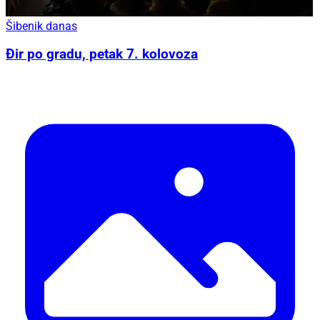
Šibenik danas
Đir po gradu, petak 7. kolovoza