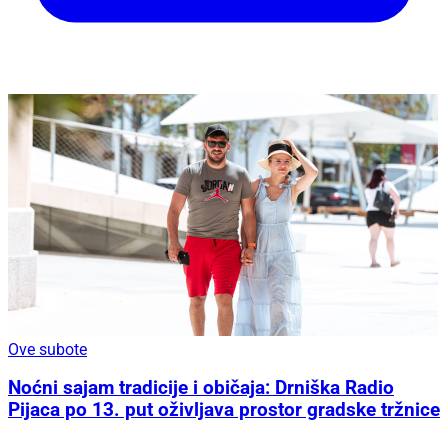
Ove subote
Noćni sajam tradicije i običaja: Drniška Radio
Pijaca po 13. put oživljava prostor gradske tržnice