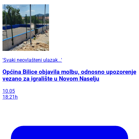
'Svaki neovlašteni ulazak...'
Općina Bilice objavila molbu, odnosno upozorenje
vezano za igralište u Novom Naselju
10.05
18:21h