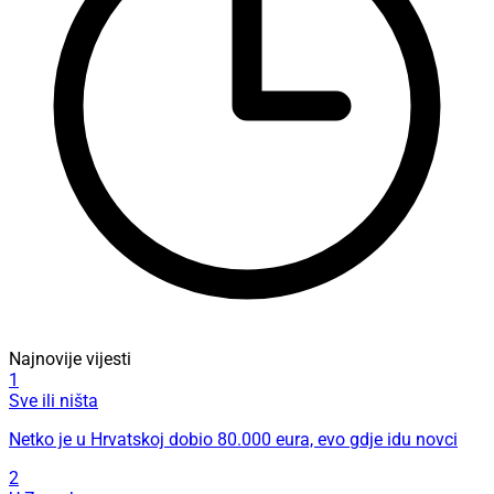
Najnovije vijesti
1
Sve ili ništa
Netko je u Hrvatskoj dobio 80.000 eura, evo gdje idu novci
2