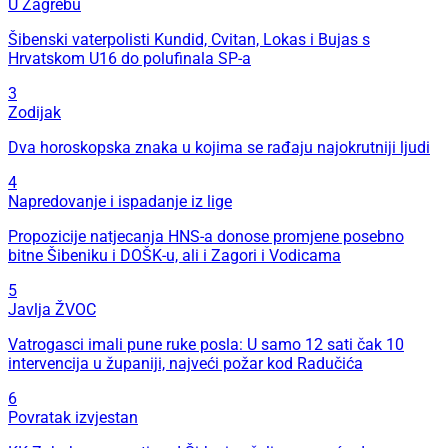
U Zagrebu
Šibenski vaterpolisti Kundid, Cvitan, Lokas i Bujas s
Hrvatskom U16 do polufinala SP-a
3
Zodijak
Dva horoskopska znaka u kojima se rađaju najokrutniji ljudi
4
Napredovanje i ispadanje iz lige
Propozicije natjecanja HNS-a donose promjene posebno
bitne Šibeniku i DOŠK-u, ali i Zagori i Vodicama
5
Javlja ŽVOC
Vatrogasci imali pune ruke posla: U samo 12 sati čak 10
intervencija u županiji, najveći požar kod Radučića
6
Povratak izvjestan