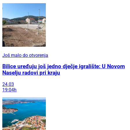
Još malo do otvorenja
Bilice uređuju još jedno dječje igralište: U Novom
Naselju radovi pri kraju
24.03
19:04h