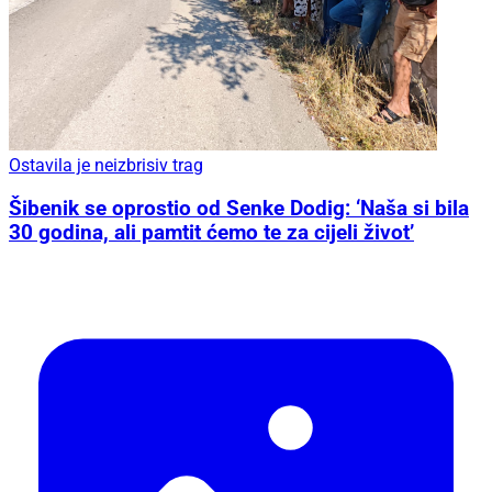
Ostavila je neizbrisiv trag
Šibenik se oprostio od Senke Dodig: ‘Naša si bila
30 godina, ali pamtit ćemo te za cijeli život’