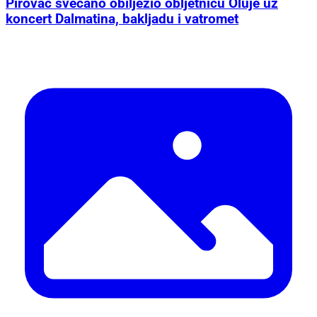
Pirovac svečano obilježio obljetnicu Oluje uz
koncert Dalmatina, bakljadu i vatromet