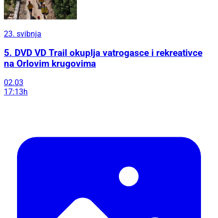
23. svibnja
5. DVD VD Trail okuplja vatrogasce i rekreativce
na Orlovim krugovima
02.03
17:13h