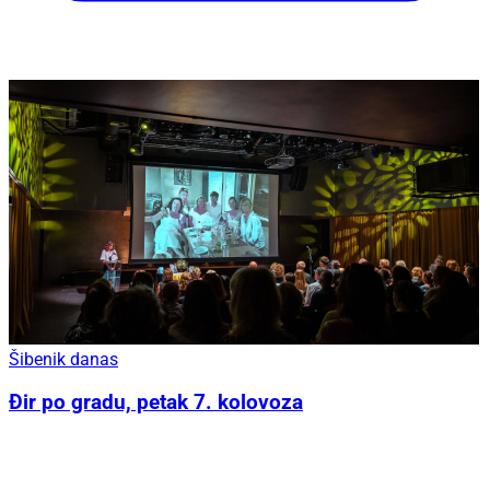
Šibenik danas
Đir po gradu, petak 7. kolovoza