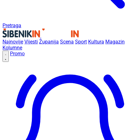
Pretraga
Najnovije
Vijesti
Županija
Scena
Sport
Kultura
Magazin
Kolumne
Promo