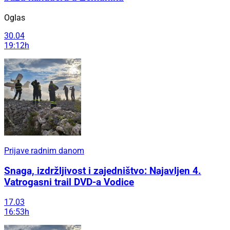
Oglas
30.04
19:12h
Prijave radnim danom
Snaga, izdržljivost i zajedništvo: Najavljen 4.
Vatrogasni trail DVD-a Vodice
17.03
16:53h