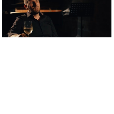
'Nestvarni' kadrovi iz zraka
Ovako izgleda najljepša morska razglednica
Šibenika: Veličanstveni jedrenjak u zagrljaju
tvrđave sv. Nikole