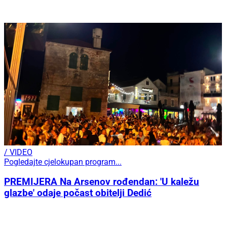
/ VIDEO
Pogledajte cjelokupan program...
PREMIJERA Na Arsenov rođendan: 'U kaležu
glazbe' odaje počast obitelji Dedić