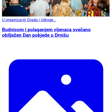
U organizaciji Grada i Udruge...
Budnicom i polaganjem vijenaca svečano
obilježen Dan pobjede u Drnišu