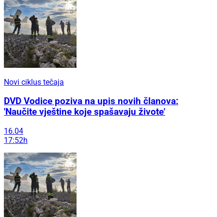
Novi ciklus tečaja
DVD Vodice poziva na upis novih članova:
'Naučite vještine koje spašavaju živote'
16.04
17:52h