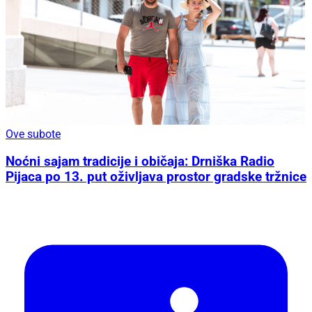
Ove subote
Noćni sajam tradicije i običaja: Drniška Radio
Pijaca po 13. put oživljava prostor gradske tržnice