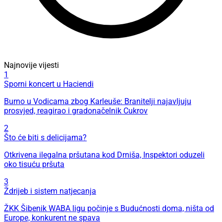
Najnovije vijesti
1
Sporni koncert u Haciendi
Burno u Vodicama zbog Karleuše: Branitelji najavljuju
prosvjed, reagirao i gradonačelnik Cukrov
2
Što će biti s delicijama?
Otkrivena ilegalna pršutana kod Drniša, Inspektori oduzeli
oko tisuću pršuta
3
Ždrijeb i sistem natjecanja
ŽKK Šibenik WABA ligu počinje s Budućnosti doma, ništa od
Europe, konkurent ne spava