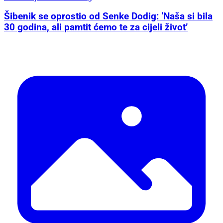
Šibenik se oprostio od Senke Dodig: ‘Naša si bila
30 godina, ali pamtit ćemo te za cijeli život’