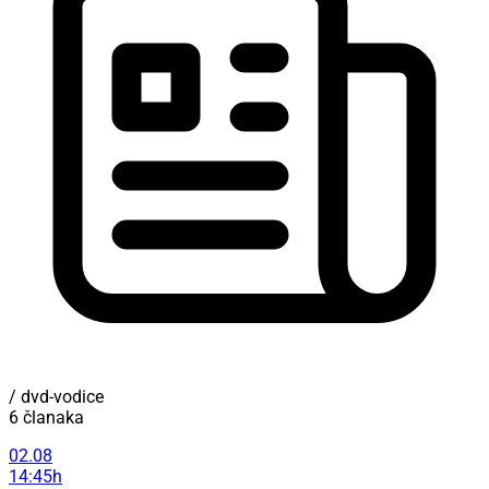
/ dvd-vodice
6 članaka
02.08
14:45h