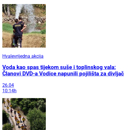
Hvalevrijedna akcija
Voda kao spas tijekom suše i toplinskog vala:
Članovi DVD-a Vodice napunili pojilišta za divljač
26.04
10:14h