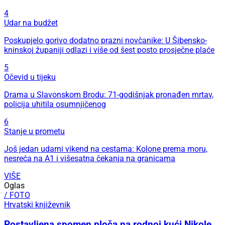
4
Udar na budžet
Poskupjelo gorivo dodatno prazni novčanike: U Šibensko-
kninskoj županiji odlazi i više od šest posto prosječne plaće
5
Očevid u tijeku
Drama u Slavonskom Brodu: 71-godišnjak pronađen mrtav,
policija uhitila osumnjičenog
6
Stanje u prometu
Još jedan udarni vikend na cestama: Kolone prema moru,
nesreća na A1 i višesatna čekanja na granicama
VIŠE
Oglas
/ FOTO
Hrvatski književnik
Postavljena spomen ploča na rodnoj kući Nikole