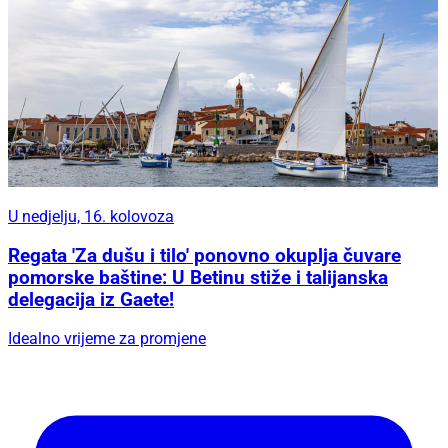
U nedjelju, 16. kolovoza
Regata 'Za dušu i tilo' ponovno okuplja čuvare
pomorske baštine: U Betinu stiže i talijanska
delegacija iz Gaete!
Idealno vrijeme za promjene