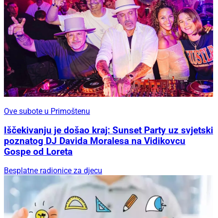
Ove subote u Primoštenu
Iščekivanju je došao kraj: Sunset Party uz svjetski
poznatog DJ Davida Moralesa na Vidikovcu
Gospe od Loreta
Besplatne radionice za djecu