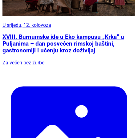
U srijedu, 12. kolovoza
XVIII. Burnumske ide u Eko kampusu „Krka“ u
Puljanima – dan posvećen rimskoj baštini,
gastronomiji i učenju kroz doživljaj
Za večeri bez žurbe