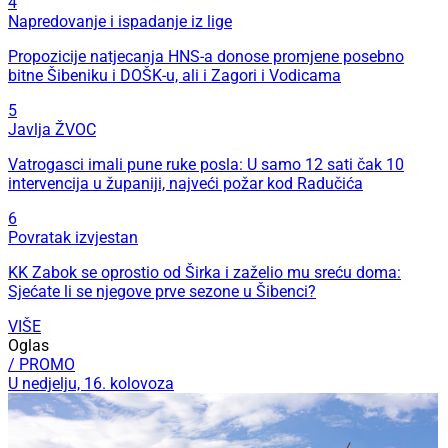
4
Napredovanje i ispadanje iz lige
Propozicije natjecanja HNS-a donose promjene posebno
bitne Šibeniku i DOŠK-u, ali i Zagori i Vodicama
5
Javlja ŽVOC
Vatrogasci imali pune ruke posla: U samo 12 sati čak 10
intervencija u županiji, najveći požar kod Radučića
6
Povratak izvjestan
KK Zabok se oprostio od Širka i zaželio mu sreću doma:
Sjećate li se njegove prve sezone u Šibenci?
VIŠE
Oglas
/ PROMO
U nedjelju, 16. kolovoza