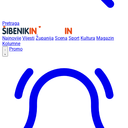
Pretraga
Najnovije
Vijesti
Županija
Scena
Sport
Kultura
Magazin
Kolumne
Promo