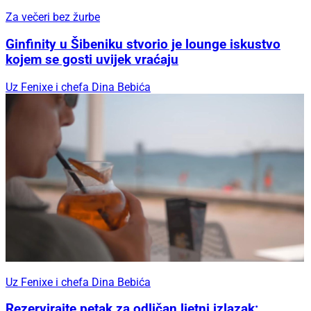
Za večeri bez žurbe
Ginfinity u Šibeniku stvorio je lounge iskustvo
kojem se gosti uvijek vraćaju
Uz Fenixe i chefa Dina Bebića
Uz Fenixe i chefa Dina Bebića
Rezervirajte petak za odličan ljetni izlazak: