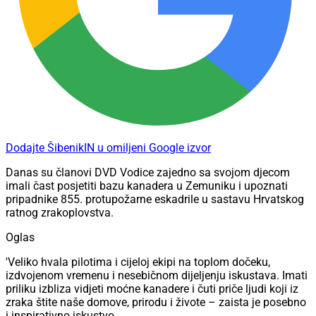
Dodajte ŠibenikIN u omiljeni Google izvor
Danas su članovi DVD Vodice zajedno sa svojom djecom
imali čast posjetiti bazu kanadera u Zemuniku i upoznati
pripadnike 855. protupožarne eskadrile u sastavu Hrvatskog
ratnog zrakoplovstva.
Oglas
'Veliko hvala pilotima i cijeloj ekipi na toplom dočeku,
izdvojenom vremenu i nesebičnom dijeljenju iskustava. Imati
priliku izbliza vidjeti moćne kanadere i čuti priče ljudi koji iz
zraka štite naše domove, prirodu i živote – zaista je posebno
i inspirativno iskustvo.