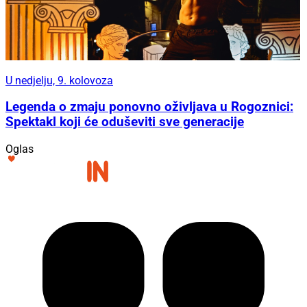
U nedjelju, 9. kolovoza
Legenda o zmaju ponovno oživljava u Rogoznici:
Spektakl koji će oduševiti sve generacije
Oglas