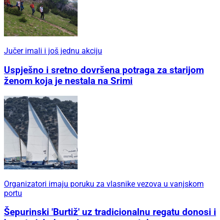
Jučer imali i još jednu akciju
Uspješno i sretno dovršena potraga za starijom
ženom koja je nestala na Srimi
Organizatori imaju poruku za vlasnike vezova u vanjskom
portu
Šepurinski 'Burtiž' uz tradicionalnu regatu donosi i