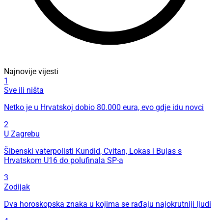
Najnovije vijesti
1
Sve ili ništa
Netko je u Hrvatskoj dobio 80.000 eura, evo gdje idu novci
2
U Zagrebu
Šibenski vaterpolisti Kundid, Cvitan, Lokas i Bujas s
Hrvatskom U16 do polufinala SP-a
3
Zodijak
Dva horoskopska znaka u kojima se rađaju najokrutniji ljudi