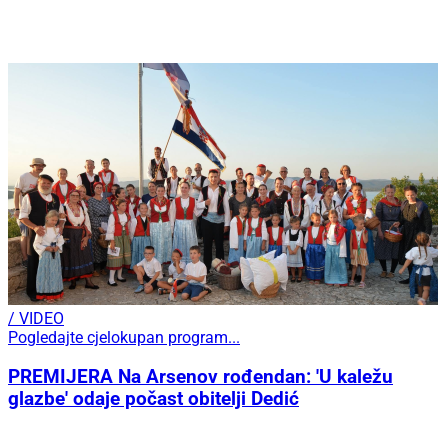
/ VIDEO
Pogledajte cjelokupan program...
PREMIJERA Na Arsenov rođendan: 'U kaležu
glazbe' odaje počast obitelji Dedić