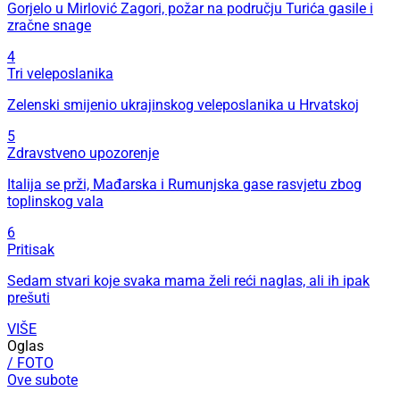
Gorjelo u Mirlović Zagori, požar na području Turića gasile i
zračne snage
4
Tri veleposlanika
Zelenski smijenio ukrajinskog veleposlanika u Hrvatskoj
5
Zdravstveno upozorenje
Italija se prži, Mađarska i Rumunjska gase rasvjetu zbog
toplinskog vala
6
Pritisak
Sedam stvari koje svaka mama želi reći naglas, ali ih ipak
prešuti
VIŠE
Oglas
/ FOTO
Ove subote