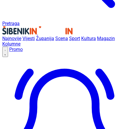
Pretraga
Najnovije
Vijesti
Županija
Scena
Sport
Kultura
Magazin
Kolumne
Promo