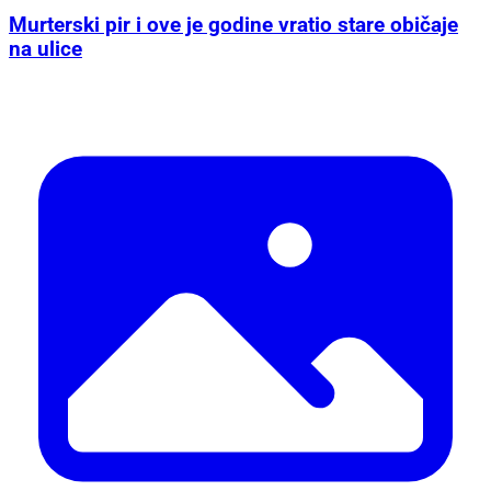
Murterski pir i ove je godine vratio stare običaje
na ulice