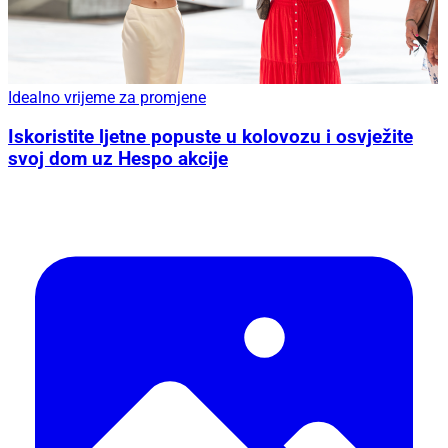
Idealno vrijeme za promjene
Iskoristite ljetne popuste u kolovozu i osvježite
svoj dom uz Hespo akcije