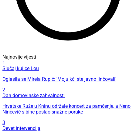
Najnovije vijesti
1
Slučaj kujice Lou
Oglasila se Mirela Rupić: 'Moju kći ste javno linčovali'
2
Dan domovinske zahvalnosti
Hrvatske Ruže u Kninu održale koncert za pamćenje, a Neno
Ninčević s bine poslao snažne poruke
3
Devet intervencija