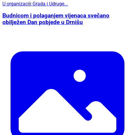
U organizaciji Grada i Udruge...
Budnicom i polaganjem vijenaca svečano
obilježen Dan pobjede u Drnišu