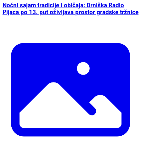
Noćni sajam tradicije i običaja: Drniška Radio
Pijaca po 13. put oživljava prostor gradske tržnice