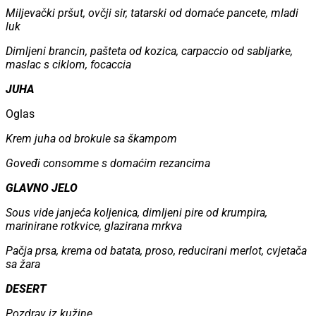
Miljevački pršut, ovčji sir, tatarski od domaće pancete, mladi
luk
Dimljeni brancin, pašteta od kozica, carpaccio od sabljarke,
maslac s ciklom, focaccia
JUHA
Oglas
Krem juha od brokule sa škampom
Goveđi consomme s domaćim rezancima
GLAVNO JELO
Sous vide janjeća koljenica, dimljeni pire od krumpira,
marinirane rotkvice, glazirana mrkva
Pačja prsa, krema od batata, proso, reducirani merlot, cvjetača
sa žara
DESERT
Pozdrav iz kužine