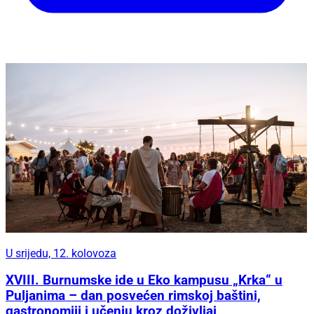
U srijedu, 12. kolovoza
XVIII. Burnumske ide u Eko kampusu „Krka“ u
Puljanima – dan posvećen rimskoj baštini,
gastronomiji i učenju kroz doživljaj