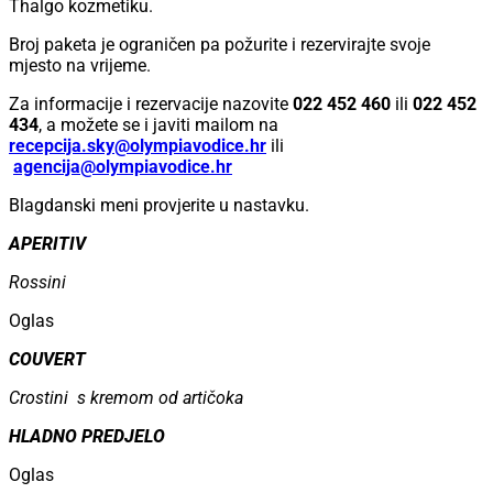
Thalgo kozmetiku.
Broj paketa je ograničen pa požurite i rezervirajte svoje
mjesto na vrijeme.
Za informacije i rezervacije nazovite
022 452 460
ili
022 452
434
, a možete se i javiti mailom na
recepcija.sky@olympiavodice.hr
ili
agencija@olympiavodice.hr
Blagdanski meni provjerite u nastavku.
APERITIV
Rossini
Oglas
COUVERT
Crostini s kremom od artičoka
HLADNO PREDJELO
Oglas