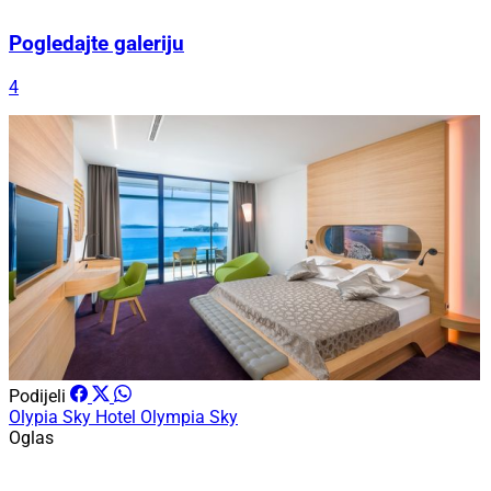
Pogledajte galeriju
4
Podijeli
Olypia Sky
Hotel Olympia Sky
Oglas