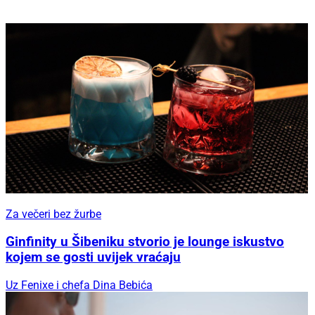
Za večeri bez žurbe
Ginfinity u Šibeniku stvorio je lounge iskustvo
kojem se gosti uvijek vraćaju
Uz Fenixe i chefa Dina Bebića