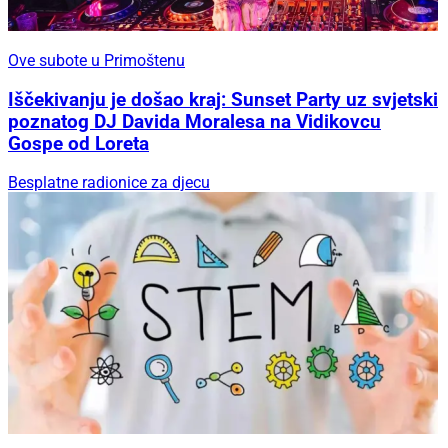
Ove subote u Primoštenu
Iščekivanju je došao kraj: Sunset Party uz svjetski
poznatog DJ Davida Moralesa na Vidikovcu
Gospe od Loreta
Besplatne radionice za djecu