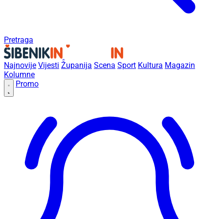
Pretraga
Najnovije
Vijesti
Županija
Scena
Sport
Kultura
Magazin
Kolumne
Promo