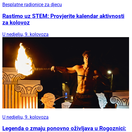
Besplatne radionice za djecu
Rastimo uz STEM: Provjerite kalendar aktivnosti
za kolovoz
U nedjelju, 9. kolovoza
U nedjelju, 9. kolovoza
Legenda o zmaju ponovno oživljava u Rogoznici: