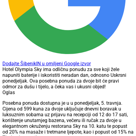
Dodajte ŠibenikIN u omiljeni Google izvor
Hotel Olympia Sky ima odličnu ponudu za sve koji žele
napuniti baterije i iskoristiti neradan dan, odnosno Uskrsni
ponedjeljak. Ova posebna ponuda za dvoje bit će pravi
odmor za dušu i tijelo, a čeka vas i ukusni objed!
Oglas
Posebna ponuda dostupna je u u ponedjeljak, 5. travnja.
Cijena od 599 kuna za dvoje uključuje dnevni boravak u
luksuznim sobama uz prijavu na recepciji od 12 do 17 sati,
korištenje unutarnjeg bazena, večeru ili ručak za dvoje u
elegantnom okruženju restorana Sky na 10. katu te popust
od 20% na masaže i tretmane ljepote, kao i popust od 15% na