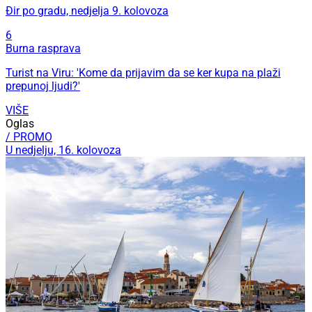
Đir po gradu, nedjelja 9. kolovoza
6
Burna rasprava
Turist na Viru: 'Kome da prijavim da se ker kupa na plaži
prepunoj ljudi?'
VIŠE
Oglas
/ PROMO
U nedjelju, 16. kolovoza