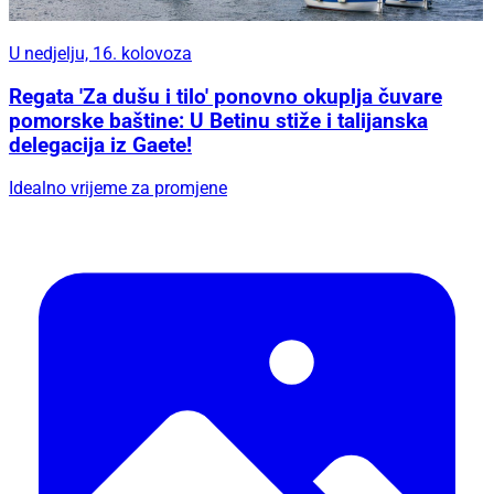
U nedjelju, 16. kolovoza
Regata 'Za dušu i tilo' ponovno okuplja čuvare
pomorske baštine: U Betinu stiže i talijanska
delegacija iz Gaete!
Idealno vrijeme za promjene