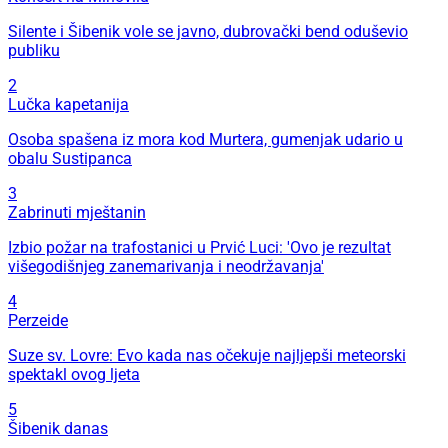
Silente i Šibenik vole se javno, dubrovački bend oduševio
publiku
2
Lučka kapetanija
Osoba spašena iz mora kod Murtera, gumenjak udario u
obalu Sustipanca
3
Zabrinuti mještanin
Izbio požar na trafostanici u Prvić Luci: 'Ovo je rezultat
višegodišnjeg zanemarivanja i neodržavanja'
4
Perzeide
Suze sv. Lovre: Evo kada nas očekuje najljepši meteorski
spektakl ovog ljeta
5
Šibenik danas