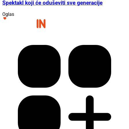
Spektakl koji će oduševiti sve generacije
Oglas