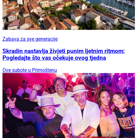
Zabava za sve generacije
Skradin nastavlja živjeti punim ljetnim ritmom:
Pogledajte što vas očekuje ovog tjedna
Ove subote u Primoštenu