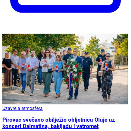
Uzavrela atmosfera
Pirovac svečano obilježio obljetnicu Oluje uz
koncert Dalmatina, bakljadu i vatromet