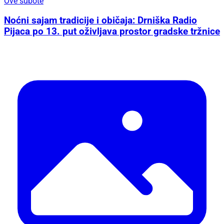
Ove subote
Noćni sajam tradicije i običaja: Drniška Radio
Pijaca po 13. put oživljava prostor gradske tržnice