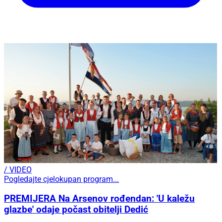
/ VIDEO
Pogledajte cjelokupan program...
PREMIJERA Na Arsenov rođendan: 'U kaležu
glazbe' odaje počast obitelji Dedić