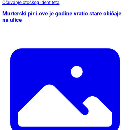
Očuvanje otočkog identiteta
Murterski pir i ove je godine vratio stare običaje
na ulice