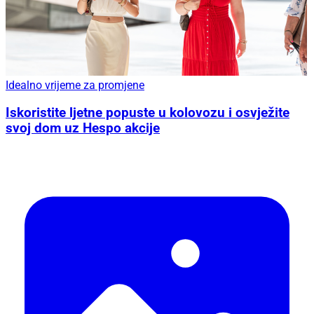
Idealno vrijeme za promjene
Iskoristite ljetne popuste u kolovozu i osvježite
svoj dom uz Hespo akcije