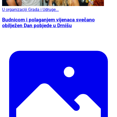
U organizaciji Grada i Udruge...
Budnicom i polaganjem vijenaca svečano
obilježen Dan pobjede u Drnišu