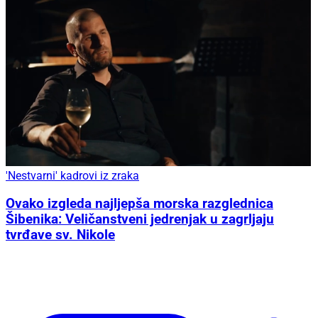
'Nestvarni' kadrovi iz zraka
Ovako izgleda najljepša morska razglednica
Šibenika: Veličanstveni jedrenjak u zagrljaju
tvrđave sv. Nikole