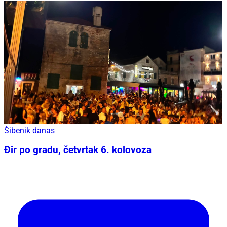
Šibenik danas
Đir po gradu, četvrtak 6. kolovoza