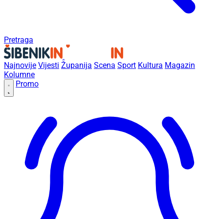
Pretraga
Najnovije
Vijesti
Županija
Scena
Sport
Kultura
Magazin
Kolumne
Promo