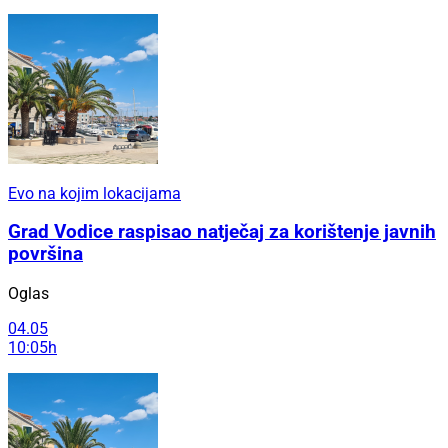
Evo na kojim lokacijama
Grad Vodice raspisao natječaj za korištenje javnih
površina
Oglas
04.05
10:05h