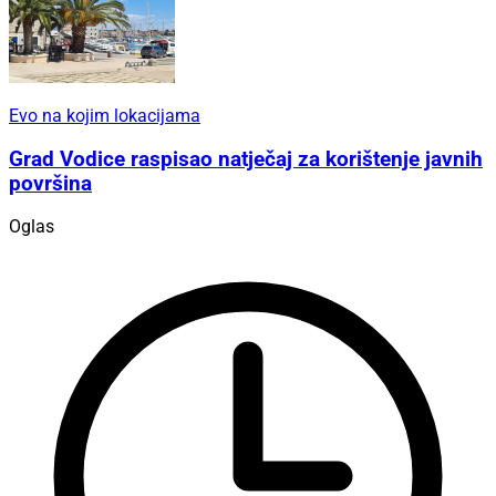
Evo na kojim lokacijama
Grad Vodice raspisao natječaj za korištenje javnih
površina
Oglas