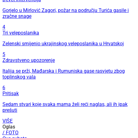
Gorjelo u Mirlović Zagori, požar na području Turića gasile i
zračne snage
4
Tri veleposlanika
Zelenski smijenio ukrajinskog veleposlanika u Hrvatskoj
5
Zdravstveno upozorenje
Italija se prži, Mađarska i Rumunjska gase rasvjetu zbog
toplinskog vala
6
Pritisak
Sedam stvari koje svaka mama želi reći naglas, ali ih ipak
prešuti
VIŠE
Oglas
/ FOTO