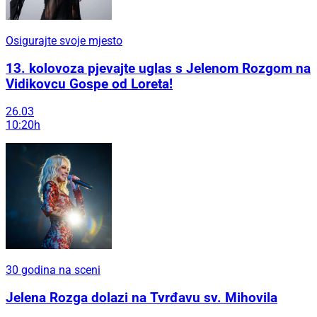
Osigurajte svoje mjesto
13. kolovoza pjevajte uglas s Jelenom Rozgom na
Vidikovcu Gospe od Loreta!
26.03
10:20h
30 godina na sceni
Jelena Rozga dolazi na Tvrđavu sv. Mihovila