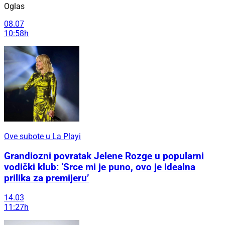
Oglas
08.07
10:58h
Ove subote u La Playi
Grandiozni povratak Jelene Rozge u popularni
vodički klub: ‘Srce mi je puno, ovo je idealna
prilika za premijeru’
14.03
11:27h