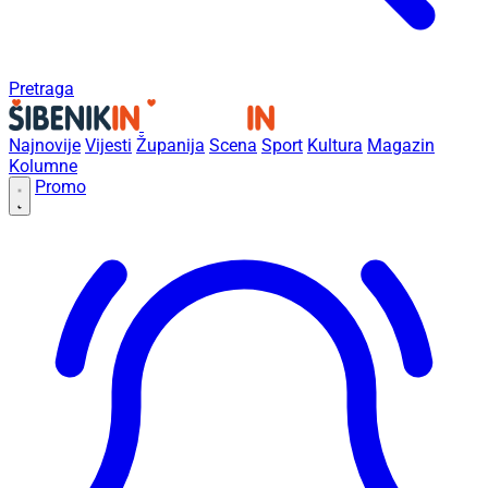
Pretraga
Najnovije
Vijesti
Županija
Scena
Sport
Kultura
Magazin
Kolumne
Promo