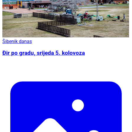
Šibenik danas
Đir po gradu, srijeda 5. kolovoza