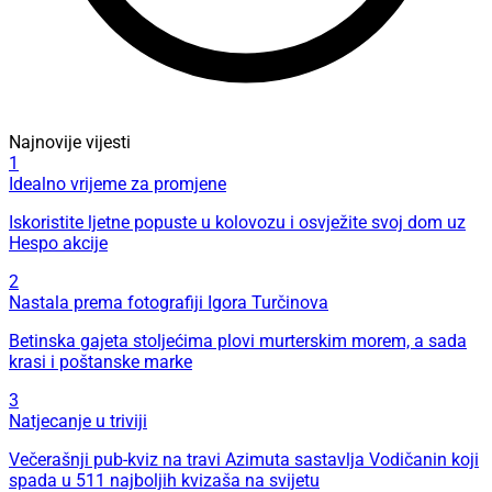
Najnovije vijesti
1
Idealno vrijeme za promjene
Iskoristite ljetne popuste u kolovozu i osvježite svoj dom uz
Hespo akcije
2
Nastala prema fotografiji Igora Turčinova
Betinska gajeta stoljećima plovi murterskim morem, a sada
krasi i poštanske marke
3
Natjecanje u triviji
Večerašnji pub-kviz na travi Azimuta sastavlja Vodičanin koji
spada u 511 najboljih kvizaša na svijetu