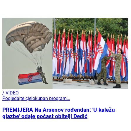
/ VIDEO
Pogledajte cjelokupan program...
PREMIJERA Na Arsenov rođendan: 'U kaležu
glazbe' odaje počast obitelji Dedić