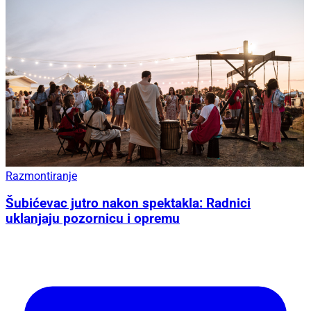
Razmontiranje
Šubićevac jutro nakon spektakla: Radnici
uklanjaju pozornicu i opremu