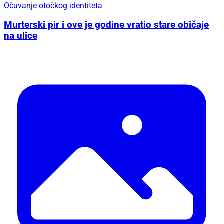
Očuvanje otočkog identiteta
Murterski pir i ove je godine vratio stare običaje
na ulice