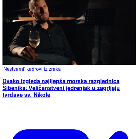
'Nestvarni' kadrovi iz zraka
Ovako izgleda najljepša morska razglednica
Šibenika: Veličanstveni jedrenjak u zagrljaju
tvrđave sv. Nikole