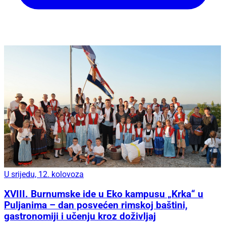
U srijedu, 12. kolovoza
XVIII. Burnumske ide u Eko kampusu „Krka“ u
Puljanima – dan posvećen rimskoj baštini,
gastronomiji i učenju kroz doživljaj