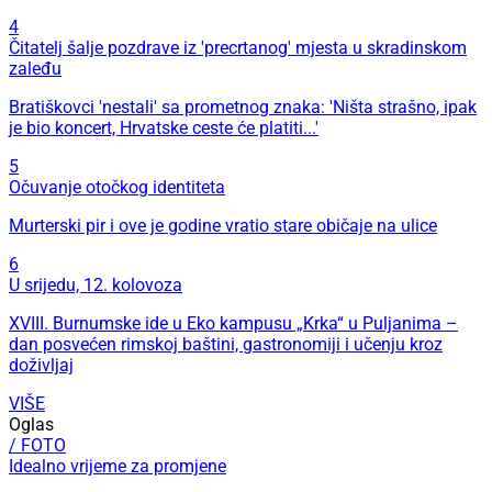
4
Čitatelj šalje pozdrave iz 'precrtanog' mjesta u skradinskom
zaleđu
Bratiškovci 'nestali' sa prometnog znaka: 'Ništa strašno, ipak
je bio koncert, Hrvatske ceste će platiti...'
5
Očuvanje otočkog identiteta
Murterski pir i ove je godine vratio stare običaje na ulice
6
U srijedu, 12. kolovoza
XVIII. Burnumske ide u Eko kampusu „Krka“ u Puljanima –
dan posvećen rimskoj baštini, gastronomiji i učenju kroz
doživljaj
VIŠE
Oglas
/ FOTO
Idealno vrijeme za promjene