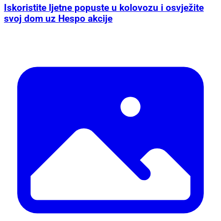
Iskoristite ljetne popuste u kolovozu i osvježite
svoj dom uz Hespo akcije