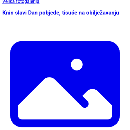
Velika fotogalerija
Knin slavi Dan pobjede, tisuće na obilježavanju