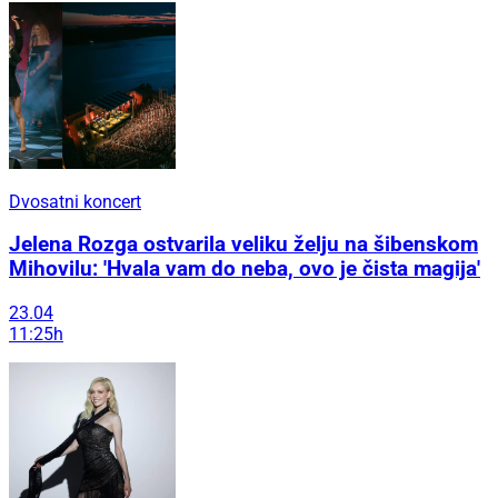
Dvosatni koncert
Jelena Rozga ostvarila veliku želju na šibenskom
Mihovilu: 'Hvala vam do neba, ovo je čista magija'
23.04
11:25h