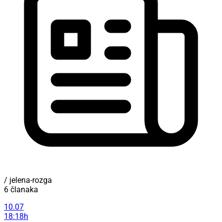
/ jelena-rozga
6 članaka
10.07
18:18h