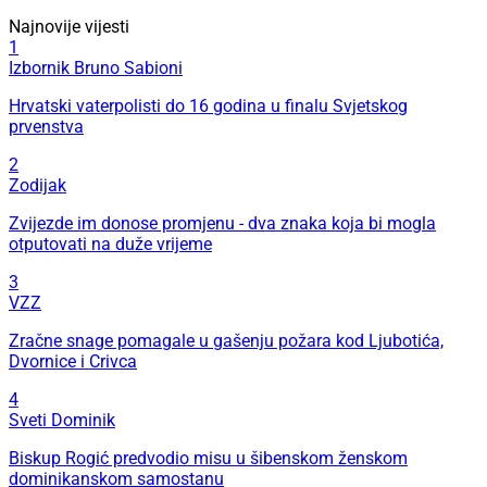
Najnovije vijesti
1
Izbornik Bruno Sabioni
Hrvatski vaterpolisti do 16 godina u finalu Svjetskog
prvenstva
2
Zodijak
Zvijezde im donose promjenu - dva znaka koja bi mogla
otputovati na duže vrijeme
3
VZZ
Zračne snage pomagale u gašenju požara kod Ljubotića,
Dvornice i Crivca
4
Sveti Dominik
Biskup Rogić predvodio misu u šibenskom ženskom
dominikanskom samostanu