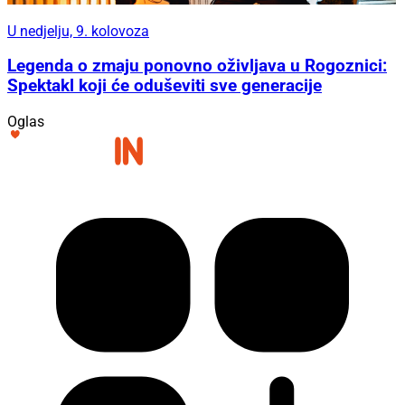
U nedjelju, 9. kolovoza
Legenda o zmaju ponovno oživljava u Rogoznici:
Spektakl koji će oduševiti sve generacije
Oglas