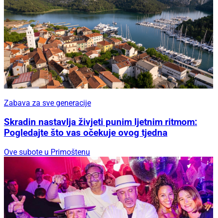
Zabava za sve generacije
Skradin nastavlja živjeti punim ljetnim ritmom:
Pogledajte što vas očekuje ovog tjedna
Ove subote u Primoštenu