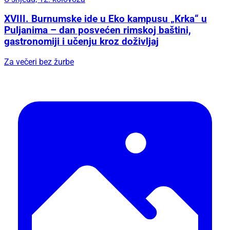
XVIII. Burnumske ide u Eko kampusu „Krka“ u
Puljanima – dan posvećen rimskoj baštini,
gastronomiji i učenju kroz doživljaj
Za večeri bez žurbe