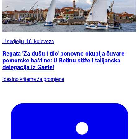
U nedjelju, 16. kolovoza
Regata 'Za dušu i tilo' ponovno okuplja čuvare
pomorske baštine: U Betinu stiže i talijanska
delegacija iz Gaete!
Idealno vrijeme za promjene