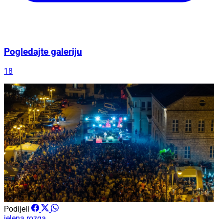
Pogledajte galeriju
18
Podijeli
jelena rozga