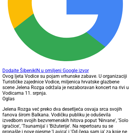
Dodajte ŠibenikIN u omiljeni Google izvor
Ovog ljeta Vodice su pojam vrhunske zabave. U organizaciji
Turističke zajednice Vodice, miljenica hrvatske glazbene
scene Jelena Rozga održala je nezaboravan koncert na rivi u
Vodicama 11. srpnja.
Oglas
Jelena Rozga već preko dva desetljeća osvaja srca svojih
fanova širom Balkana. Vodičku publiku je oduševila
izvedbom svojih bezvremenskih hitova poput 'Nirvane', 'Solo
igračice', 'Tsunamija' i 'Bižuterije'. Na repertoaru su se
pronašle i nove pjesme 'Lavica' i 'Od čega sam ja' za koje ne