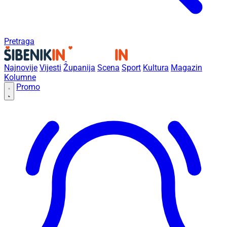
Pretraga
Najnovije
Vijesti
Županija
Scena
Sport
Kultura
Magazin
Kolumne
Promo