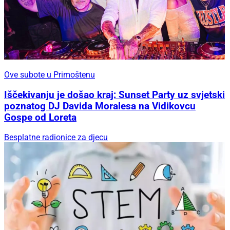
Ove subote u Primoštenu
Iščekivanju je došao kraj: Sunset Party uz svjetski
poznatog DJ Davida Moralesa na Vidikovcu
Gospe od Loreta
Besplatne radionice za djecu