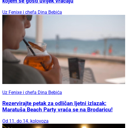
kojem se gosti uvijek vraćaju
Uz Fenixe i chefa Dina Bebića
Uz Fenixe i chefa Dina Bebića
Rezervirajte petak za odličan ljetni izlazak:
Maratuša Beach Party vraća se na Brodaricu!
Od 11. do 14. kolovoza