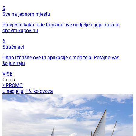
5
Sve na jednom mjestu
Provjerite kako rade trgovine ove nedjelje i gdje možete
obaviti kupovinu
6
Stručnjaci
Hitno izbrišite ove tri aplikacije s mobitela! Potajno vas
špijuniraju
VIŠE
Oglas
/ PROMO
U nedjelju, 16. kolovoza