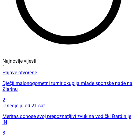
Najnovije vijesti
1
Prijave otvorene
Dječji malonogometni turnir okuplja mlade sportske nade na
Zlarinu
2
U nedjelju od 21 sat
Meritas donose svoj prepoznatljivi zvuk na vodički Đardin je
IN
3