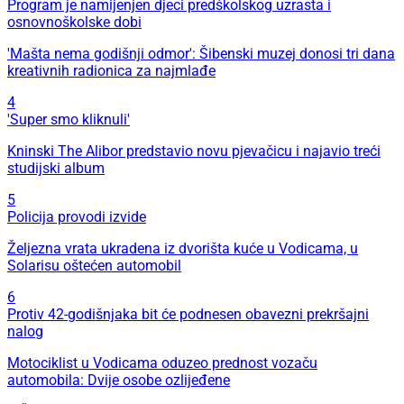
Program je namijenjen djeci predškolskog uzrasta i
osnovnoškolske dobi
'Mašta nema godišnji odmor': Šibenski muzej donosi tri dana
kreativnih radionica za najmlađe
4
'Super smo kliknuli'
Kninski The Alibor predstavio novu pjevačicu i najavio treći
studijski album
5
Policija provodi izvide
Željezna vrata ukradena iz dvorišta kuće u Vodicama, u
Solarisu oštećen automobil
6
Protiv 42-godišnjaka bit će podnesen obavezni prekršajni
nalog
Motociklist u Vodicama oduzeo prednost vozaču
automobila: Dvije osobe ozlijeđene