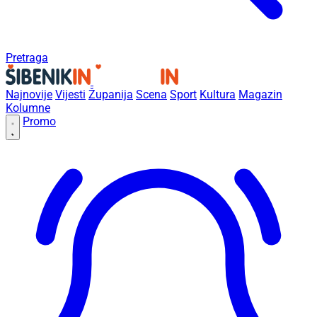
Pretraga
Najnovije
Vijesti
Županija
Scena
Sport
Kultura
Magazin
Kolumne
Promo