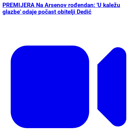
PREMIJERA Na Arsenov rođendan: 'U kaležu
glazbe' odaje počast obitelji Dedić