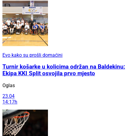
Evo kako su prošli domaćini
Turnir košarke u kolicima održan na Baldekinu:
Ekipa KKI Split osvojila prvo mjesto
Oglas
23.04
14:17h