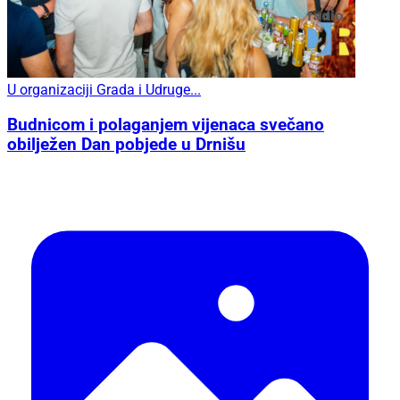
U organizaciji Grada i Udruge...
Budnicom i polaganjem vijenaca svečano
obilježen Dan pobjede u Drnišu