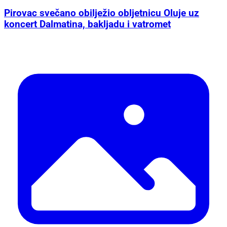
Pirovac svečano obilježio obljetnicu Oluje uz
koncert Dalmatina, bakljadu i vatromet