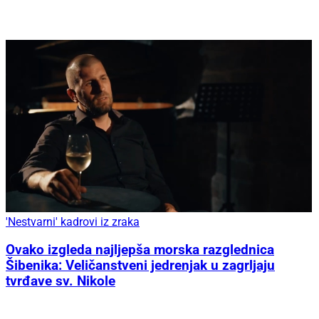
'Nestvarni' kadrovi iz zraka
Ovako izgleda najljepša morska razglednica
Šibenika: Veličanstveni jedrenjak u zagrljaju
tvrđave sv. Nikole