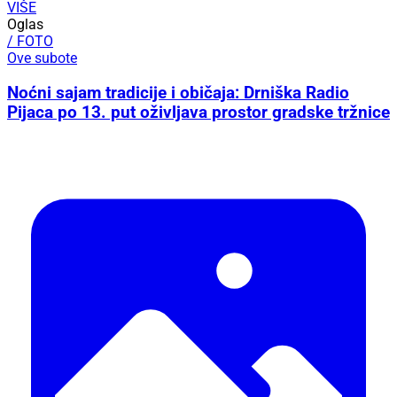
VIŠE
Oglas
/ FOTO
Ove subote
Noćni sajam tradicije i običaja: Drniška Radio
Pijaca po 13. put oživljava prostor gradske tržnice