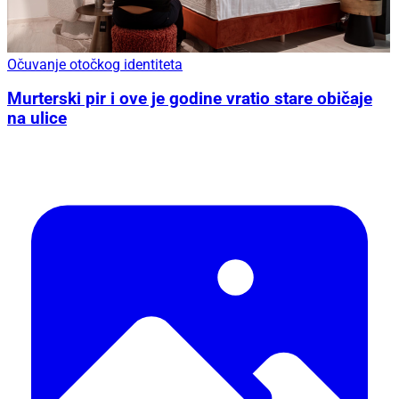
Očuvanje otočkog identiteta
Murterski pir i ove je godine vratio stare običaje
na ulice