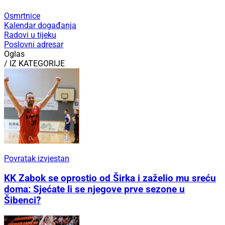
Osmrtnice
Kalendar događanja
Radovi u tijeku
Poslovni adresar
Oglas
/ IZ KATEGORIJE
Povratak izvjestan
KK Zabok se oprostio od Širka i zaželio mu sreću
doma: Sjećate li se njegove prve sezone u
Šibenci?