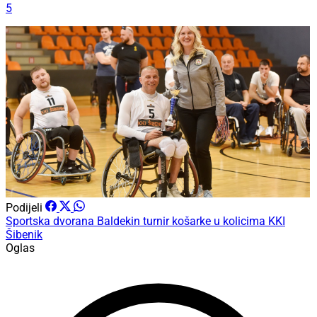
5
Podijeli
Sportska dvorana Baldekin
turnir košarke u kolicima
KKI
Šibenik
Oglas