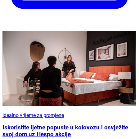
Idealno vrijeme za promjene
Iskoristite ljetne popuste u kolovozu i osvježite
svoj dom uz Hespo akcije