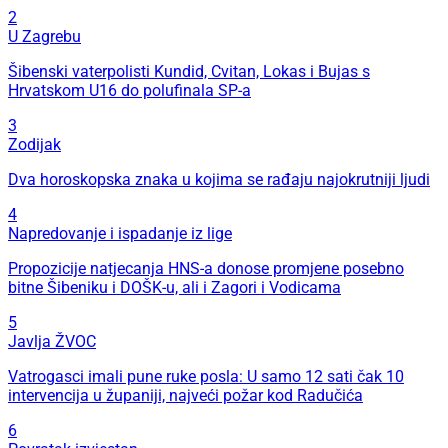
2
U Zagrebu
Šibenski vaterpolisti Kundid, Cvitan, Lokas i Bujas s
Hrvatskom U16 do polufinala SP-a
3
Zodijak
Dva horoskopska znaka u kojima se rađaju najokrutniji ljudi
4
Napredovanje i ispadanje iz lige
Propozicije natjecanja HNS-a donose promjene posebno
bitne Šibeniku i DOŠK-u, ali i Zagori i Vodicama
5
Javlja ŽVOC
Vatrogasci imali pune ruke posla: U samo 12 sati čak 10
intervencija u županiji, najveći požar kod Radučića
6