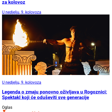
za kolovoz
U nedjelju, 9. kolovoza
U nedjelju, 9. kolovoza
Legenda o zmaju ponovno oživljava u Rogoznici:
Spektakl koji će oduševiti sve generacije
Oglas