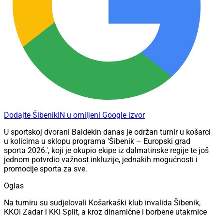
Dodajte ŠibenikIN u omiljeni Google izvor
U sportskoj dvorani Baldekin danas je održan turnir u košarci
u kolicima u sklopu programa 'Šibenik – Europski grad
sporta 2026.', koji je okupio ekipe iz dalmatinske regije te još
jednom potvrdio važnost inkluzije, jednakih mogućnosti i
promocije sporta za sve.
Oglas
Na turniru su sudjelovali Košarkaški klub invalida Šibenik,
KKOI Zadar i KKI Split, a kroz dinamične i borbene utakmice