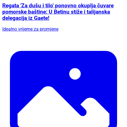
Regata 'Za dušu i tilo' ponovno okuplja čuvare
pomorske baštine: U Betinu stiže i talijanska
delegacija iz Gaete!
Idealno vrijeme za promjene