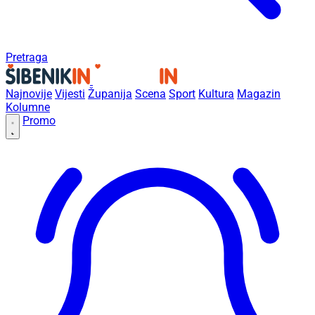
Pretraga
Najnovije
Vijesti
Županija
Scena
Sport
Kultura
Magazin
Kolumne
Promo