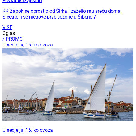
Povratak izvjestan
KK Zabok se oprostio od Širka i zaželio mu sreću doma:
Sjećate li se njegove prve sezone u Šibenci?
VIŠE
Oglas
/ PROMO
U nedjelju, 16. kolovoza
U nedjelju, 16. kolovoza