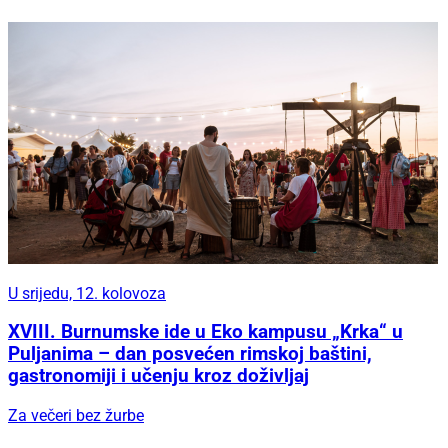
U srijedu, 12. kolovoza
XVIII. Burnumske ide u Eko kampusu „Krka“ u
Puljanima – dan posvećen rimskoj baštini,
gastronomiji i učenju kroz doživljaj
Za večeri bez žurbe