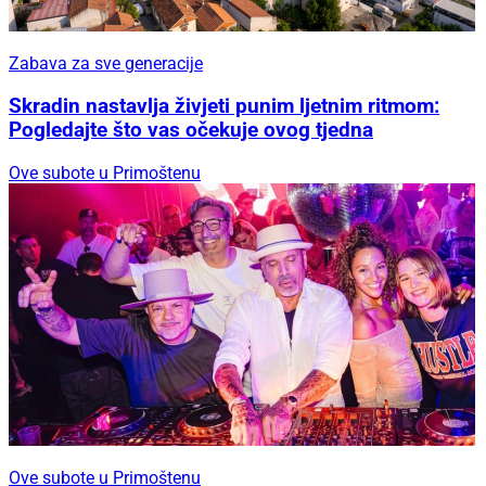
Zabava za sve generacije
Skradin nastavlja živjeti punim ljetnim ritmom:
Pogledajte što vas očekuje ovog tjedna
Ove subote u Primoštenu
Ove subote u Primoštenu