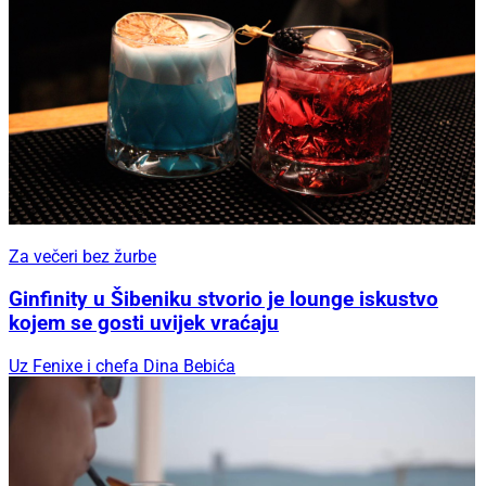
Za večeri bez žurbe
Ginfinity u Šibeniku stvorio je lounge iskustvo
kojem se gosti uvijek vraćaju
Uz Fenixe i chefa Dina Bebića