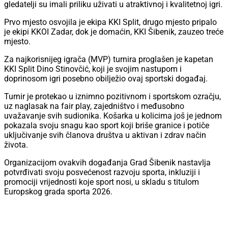
gledatelji su imali priliku uživati u atraktivnoj i kvalitetnoj igri.
Prvo mjesto osvojila je ekipa KKI Split, drugo mjesto pripalo
je ekipi KKOI Zadar, dok je domaćin, KKI Šibenik, zauzeo treće
mjesto.
Za najkorisnijeg igrača (MVP) turnira proglašen je kapetan
KKI Split Dino Stinovčić, koji je svojim nastupom i
doprinosom igri posebno obilježio ovaj sportski događaj.
Turnir je protekao u iznimno pozitivnom i sportskom ozračju,
uz naglasak na fair play, zajedništvo i međusobno
uvažavanje svih sudionika. Košarka u kolicima još je jednom
pokazala svoju snagu kao sport koji briše granice i potiče
uključivanje svih članova društva u aktivan i zdrav način
života.
Organizacijom ovakvih događanja Grad Šibenik nastavlja
potvrđivati svoju posvećenost razvoju sporta, inkluziji i
promociji vrijednosti koje sport nosi, u skladu s titulom
Europskog grada sporta 2026.