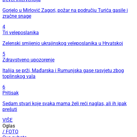
Gorjelo u Mirlović Zagori, požar na području Turića gasile i
zračne snage
4
Tri veleposlanika
Zelenski smijenio ukrajinskog veleposlanika u Hrvatskoj
5
Zdravstveno upozorenje
Italija se prži, Mađarska i Rumunjska gase rasvjetu zbog
toplinskog vala
6
Pritisak
Sedam stvari koje svaka mama želi reći naglas, ali ih ipak
prešuti
VIŠE
Oglas
/ FOTO