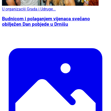
U organizaciji Grada i Udruge...
Budnicom i polaganjem vijenaca svečano
obilježen Dan pobjede u Drnišu