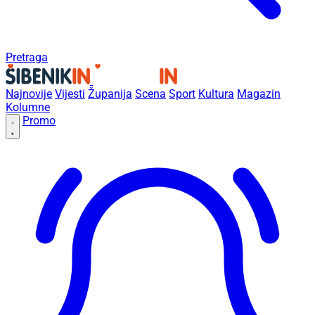
Pretraga
Najnovije
Vijesti
Županija
Scena
Sport
Kultura
Magazin
Kolumne
Promo