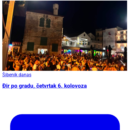
Šibenik danas
Đir po gradu, četvrtak 6. kolovoza