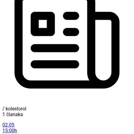
/ kolestorol
1 članaka
02.05
15:00h