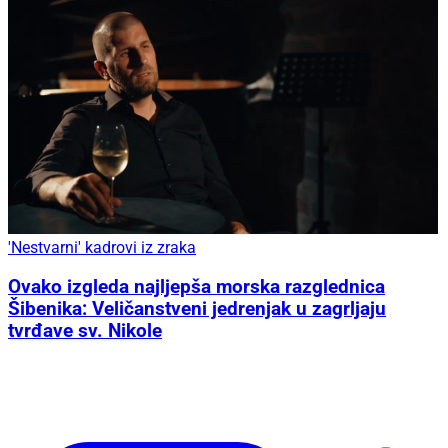
'Nestvarni' kadrovi iz zraka
Ovako izgleda najljepša morska razglednica
Šibenika: Veličanstveni jedrenjak u zagrljaju
tvrđave sv. Nikole