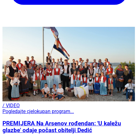
/ VIDEO
Pogledajte cjelokupan program...
PREMIJERA Na Arsenov rođendan: 'U kaležu
glazbe' odaje počast obitelji Dedić