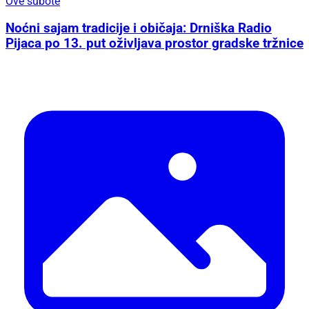
Ove subote
Noćni sajam tradicije i običaja: Drniška Radio
Pijaca po 13. put oživljava prostor gradske tržnice