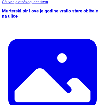
Očuvanje otočkog identiteta
Murterski pir i ove je godine vratio stare običaje
na ulice