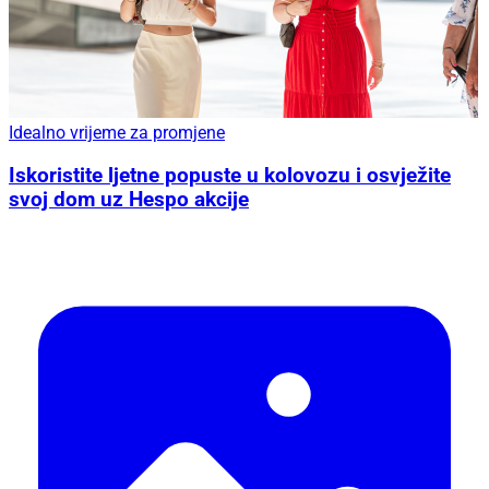
Idealno vrijeme za promjene
Iskoristite ljetne popuste u kolovozu i osvježite
svoj dom uz Hespo akcije