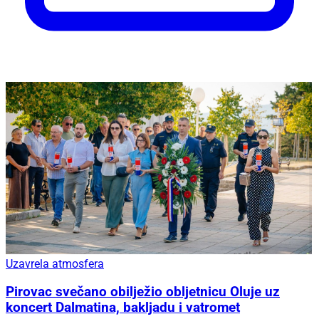
Uzavrela atmosfera
Pirovac svečano obilježio obljetnicu Oluje uz
koncert Dalmatina, bakljadu i vatromet