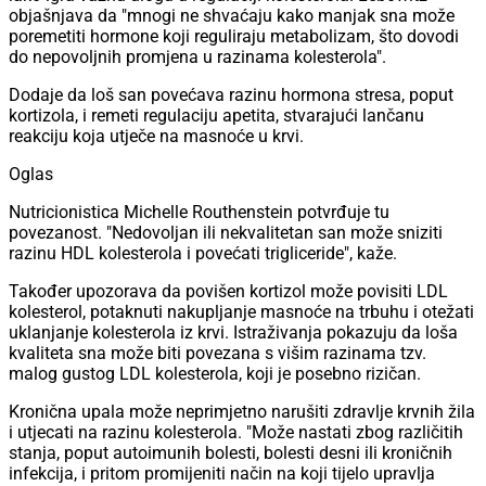
objašnjava da "mnogi ne shvaćaju kako manjak sna može
poremetiti hormone koji reguliraju metabolizam, što dovodi
do nepovoljnih promjena u razinama kolesterola".
Dodaje da loš san povećava razinu hormona stresa, poput
kortizola, i remeti regulaciju apetita, stvarajući lančanu
reakciju koja utječe na masnoće u krvi.
Oglas
Nutricionistica Michelle Routhenstein potvrđuje tu
povezanost. "Nedovoljan ili nekvalitetan san može sniziti
razinu HDL kolesterola i povećati trigliceride", kaže.
Također upozorava da povišen kortizol može povisiti LDL
kolesterol, potaknuti nakupljanje masnoće na trbuhu i otežati
uklanjanje kolesterola iz krvi. Istraživanja pokazuju da loša
kvaliteta sna može biti povezana s višim razinama tzv.
malog gustog LDL kolesterola, koji je posebno rizičan.
Kronična upala može neprimjetno narušiti zdravlje krvnih žila
i utjecati na razinu kolesterola. "Može nastati zbog različitih
stanja, poput autoimunih bolesti, bolesti desni ili kroničnih
infekcija, i pritom promijeniti način na koji tijelo upravlja