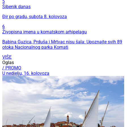
5
Šibenik danas
Đir po gradu, subota 8. kolovoza
6
Živopisna imena u kornatskom arhipelagu
Babina Guzica, Prduša i Mrtvac nisu šala: Upoznajte svih 89
otoka Nacionalnog parka Kornati
VIŠE
Oglas
/ PROMO
U nedjelju, 16. kolovoza