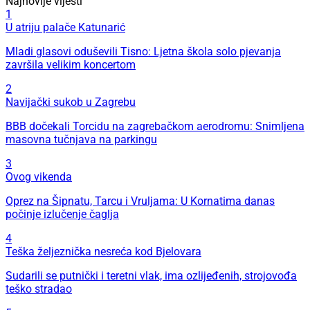
Najnovije vijesti
1
U atriju palače Katunarić
Mladi glasovi oduševili Tisno: Ljetna škola solo pjevanja
završila velikim koncertom
2
Navijački sukob u Zagrebu
BBB dočekali Torcidu na zagrebačkom aerodromu: Snimljena
masovna tučnjava na parkingu
3
Ovog vikenda
Oprez na Šipnatu, Tarcu i Vruljama: U Kornatima danas
počinje izlučenje čaglja
4
Teška željeznička nesreća kod Bjelovara
Sudarili se putnički i teretni vlak, ima ozlijeđenih, strojovođa
teško stradao