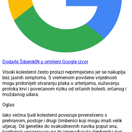
Dodajte ŠibenikIN u omiljeni Google izvor
Visoki kolesterol često prolazi neprimijećeno jer se nakuplja
bez jasnih simptoma. S vremenom povišene vrijednosti
mogu pridonijeti stvaranju plaka u arterijama, sužavanju
protoka krvi i povećanom riziku od srčanih bolesti, srčanog i
moždanog udara.
Oglas
Iako većina ljudi kolesterol povezuje prvenstveno s
prehranom, postoje i drugi čimbenici koji mogu imati velik
utjecaj. Od genetike do svakodnevnih navika poput sna,
kardiolozi upozoravaju na tri iznenađujuća čimbenika koji