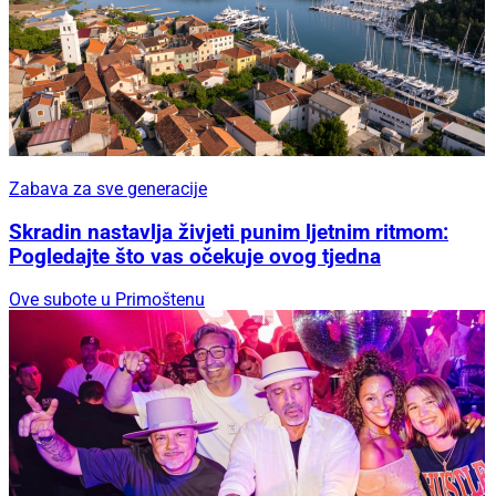
Zabava za sve generacije
Skradin nastavlja živjeti punim ljetnim ritmom:
Pogledajte što vas očekuje ovog tjedna
Ove subote u Primoštenu