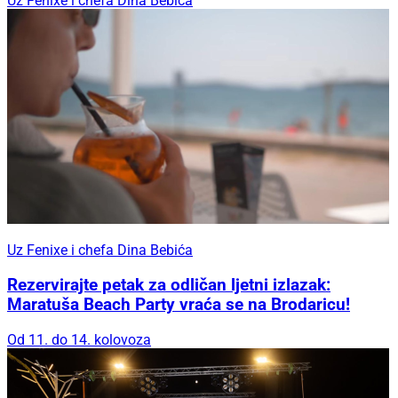
Uz Fenixe i chefa Dina Bebića
Uz Fenixe i chefa Dina Bebića
Rezervirajte petak za odličan ljetni izlazak:
Maratuša Beach Party vraća se na Brodaricu!
Od 11. do 14. kolovoza