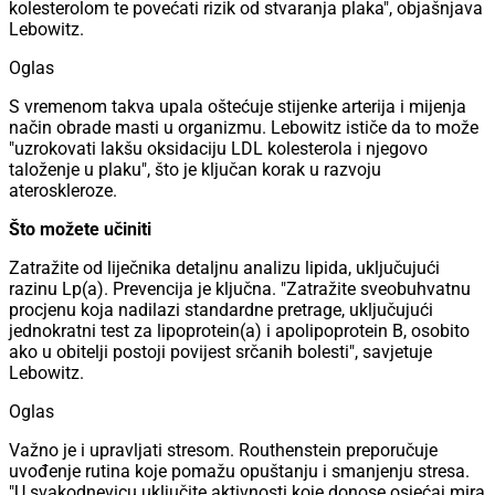
kolesterolom te povećati rizik od stvaranja plaka", objašnjava
Lebowitz.
Oglas
S vremenom takva upala oštećuje stijenke arterija i mijenja
način obrade masti u organizmu. Lebowitz ističe da to može
"uzrokovati lakšu oksidaciju LDL kolesterola i njegovo
taloženje u plaku", što je ključan korak u razvoju
ateroskleroze.
Što možete učiniti
Zatražite od liječnika detaljnu analizu lipida, uključujući
razinu Lp(a). Prevencija je ključna. "Zatražite sveobuhvatnu
procjenu koja nadilazi standardne pretrage, uključujući
jednokratni test za lipoprotein(a) i apolipoprotein B, osobito
ako u obitelji postoji povijest srčanih bolesti", savjetuje
Lebowitz.
Oglas
Važno je i upravljati stresom. Routhenstein preporučuje
uvođenje rutina koje pomažu opuštanju i smanjenju stresa.
"U svakodnevicu uključite aktivnosti koje donose osjećaj mira