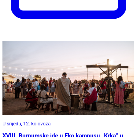
U srijedu, 12. kolovoza
XVIII. Burnumske ide u Eko kampusu „Krka“ u