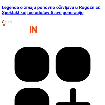
Legenda o zmaju ponovno oživljava u Rogoznici:
Spektakl koji će oduševiti sve generacije
Oglas