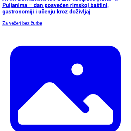
Puljanima – dan posvećen rimskoj baštini,
gastronomiji i učenju kroz doživljaj
Za večeri bez žurbe