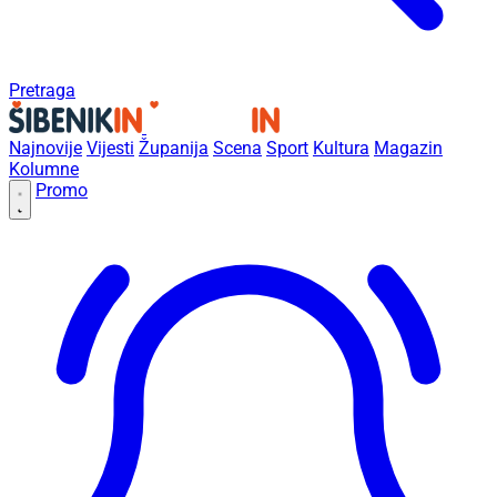
Pretraga
Najnovije
Vijesti
Županija
Scena
Sport
Kultura
Magazin
Kolumne
Promo