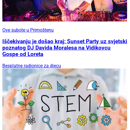
Ove subote u Primoštenu
Iščekivanju je došao kraj: Sunset Party uz svjetski
poznatog DJ Davida Moralesa na Vidikovcu
Gospe od Loreta
Besplatne radionice za djecu