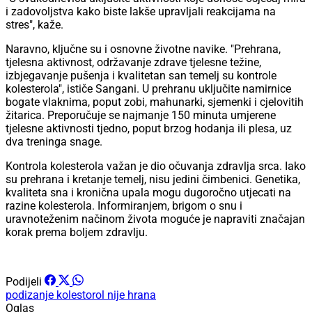
i zadovoljstva kako biste lakše upravljali reakcijama na
stres", kaže.
Naravno, ključne su i osnovne životne navike. "Prehrana,
tjelesna aktivnost, održavanje zdrave tjelesne težine,
izbjegavanje pušenja i kvalitetan san temelj su kontrole
kolesterola", ističe Sangani. U prehranu uključite namirnice
bogate vlaknima, poput zobi, mahunarki, sjemenki i cjelovitih
žitarica. Preporučuje se najmanje 150 minuta umjerene
tjelesne aktivnosti tjedno, poput brzog hodanja ili plesa, uz
dva treninga snage.
Kontrola kolesterola važan je dio očuvanja zdravlja srca. Iako
su prehrana i kretanje temelj, nisu jedini čimbenici. Genetika,
kvaliteta sna i kronična upala mogu dugoročno utjecati na
razine kolesterola. Informiranjem, brigom o snu i
uravnoteženim načinom života moguće je napraviti značajan
korak prema boljem zdravlju.
Podijeli
podizanje
kolestorol
nije hrana
Oglas