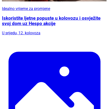
Idealno vrijeme za promjene
Iskoristite ljetne popuste u kolovozu i osvježite
svoj dom uz Hespo akcije
U srijedu, 12. kolovoza