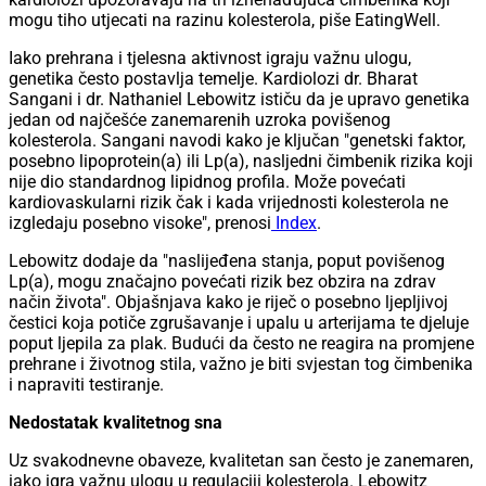
mogu tiho utjecati na razinu kolesterola, piše EatingWell.
Iako prehrana i tjelesna aktivnost igraju važnu ulogu,
genetika često postavlja temelje. Kardiolozi dr. Bharat
Sangani i dr. Nathaniel Lebowitz ističu da je upravo genetika
jedan od najčešće zanemarenih uzroka povišenog
kolesterola. Sangani navodi kako je ključan "genetski faktor,
posebno lipoprotein(a) ili Lp(a), nasljedni čimbenik rizika koji
nije dio standardnog lipidnog profila. Može povećati
kardiovaskularni rizik čak i kada vrijednosti kolesterola ne
izgledaju posebno visoke", prenosi
Index
.
Lebowitz dodaje da "naslijeđena stanja, poput povišenog
Lp(a), mogu značajno povećati rizik bez obzira na zdrav
način života". Objašnjava kako je riječ o posebno ljepljivoj
čestici koja potiče zgrušavanje i upalu u arterijama te djeluje
poput ljepila za plak. Budući da često ne reagira na promjene
prehrane i životnog stila, važno je biti svjestan tog čimbenika
i napraviti testiranje.
Nedostatak kvalitetnog sna
Uz svakodnevne obaveze, kvalitetan san često je zanemaren,
iako igra važnu ulogu u regulaciji kolesterola. Lebowitz