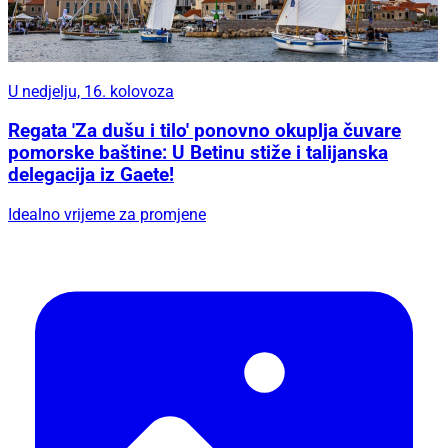
U nedjelju, 16. kolovoza
Regata 'Za dušu i tilo' ponovno okuplja čuvare
pomorske baštine: U Betinu stiže i talijanska
delegacija iz Gaete!
Idealno vrijeme za promjene