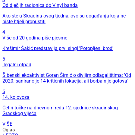
Od dječjih radionica do Vinyl banda
Ako ste u Skradinu ovog tjedna, ovo su događanja koja ne
biste htjeli propustiti
4
Više od 20 godina piše pjesme
Krešimir Šakić predstavlja prvi singl 'Potopljeni brod'
5
Ilegalni otpad
Šibenski ekoaktivist Goran Šimić o divljim odlagalištima: 'Od
2020. sanirano je 14 kritičnih lokacija, ali borba nije gotova'
6
14. kolovoza
Četiri točke na dnevnom redu 12. sjednice skradinskog
Gradskog vijeća
VIŠE
Oglas