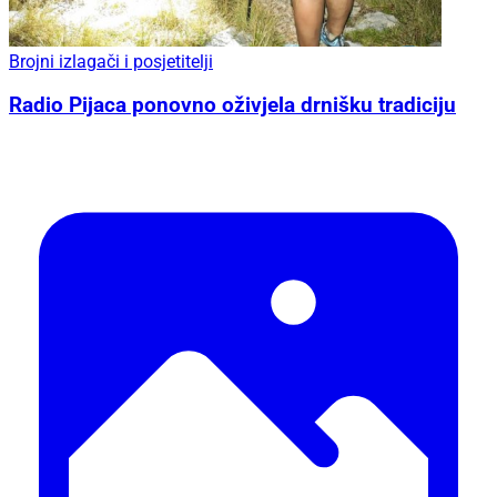
Brojni izlagači i posjetitelji
Radio Pijaca ponovno oživjela drnišku tradiciju