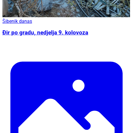
Šibenik danas
Đir po gradu, nedjelja 9. kolovoza