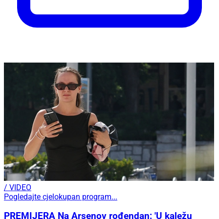
/ VIDEO
Pogledajte cjelokupan program...
PREMIJERA Na Arsenov rođendan: 'U kaležu