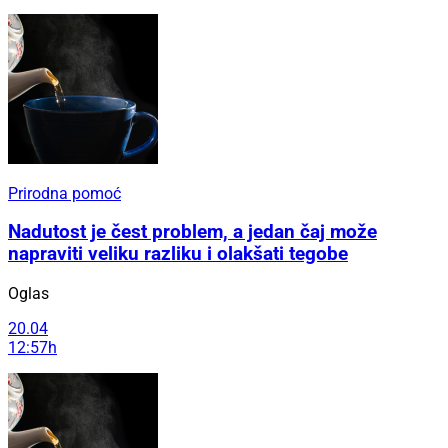
Prirodna pomoć
Nadutost je čest problem, a jedan čaj može
napraviti veliku razliku i olakšati tegobe
Oglas
20.04
12:57h