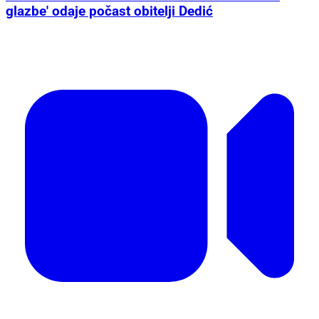
glazbe' odaje počast obitelji Dedić