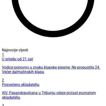
Najnovije vijesti
1
U srijedu od 21 sat
Vodice ponovno u znaku klapske pjesme: Ne propustite 24.
Večer dalmatinskih klapa
2
Posvećeno skladatelju
XIV. Papandopulijana u Tribunju odaje počast poznatom
skladatelju
3