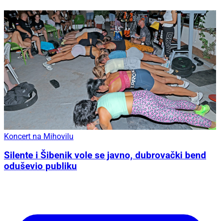
Koncert na Mihovilu
Silente i Šibenik vole se javno, dubrovački bend
oduševio publiku