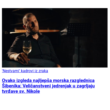
'Nestvarni' kadrovi iz zraka
Ovako izgleda najljepša morska razglednica
Šibenika: Veličanstveni jedrenjak u zagrljaju
tvrđave sv. Nikole