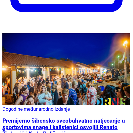
Dogodine međunarodno izdanje
Premijerno šibensko sveobuhvatno natjecanje u
sportovima snage i kalistenici osvojili Renato