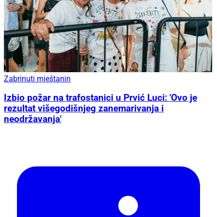
Zabrinuti mještanin
Izbio požar na trafostanici u Prvić Luci: 'Ovo je
rezultat višegodišnjeg zanemarivanja i
neodržavanja'