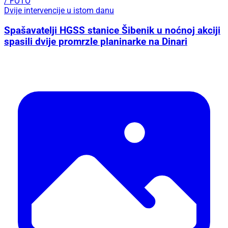
/ FOTO
Dvije intervencije u istom danu
Spašavatelji HGSS stanice Šibenik u noćnoj akciji
spasili dvije promrzle planinarke na Dinari