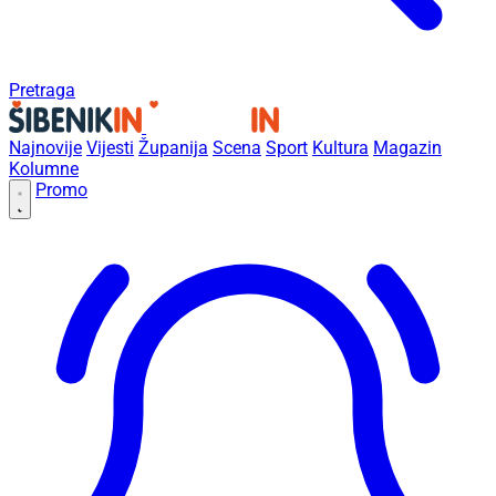
Pretraga
Najnovije
Vijesti
Županija
Scena
Sport
Kultura
Magazin
Kolumne
Promo