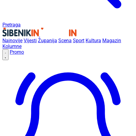
Pretraga
Najnovije
Vijesti
Županija
Scena
Sport
Kultura
Magazin
Kolumne
Promo