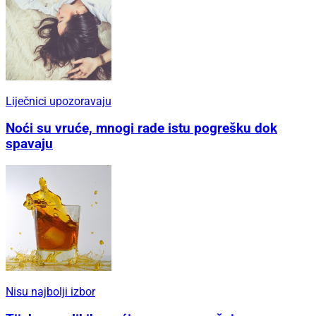
Liječnici upozoravaju
Noći su vruće, mnogi rade istu pogrešku dok
spavaju
Nisu najbolji izbor