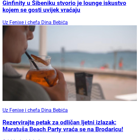
Ginfinity u Šibeniku stvorio je lounge iskustvo
kojem se gosti uvijek vraćaju
Uz Fenixe i chefa Dina Bebića
Uz Fenixe i chefa Dina Bebića
Rezervirajte petak za odličan ljetni izlazak:
Maratuša Beach Party vraća se na Brodaricu!