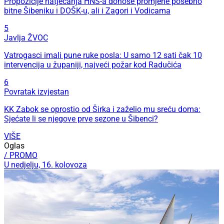
Propozicije natjecanja HNS-a donose promjene posebno
bitne Šibeniku i DOŠK-u, ali i Zagori i Vodicama
5
Javlja ŽVOC
Vatrogasci imali pune ruke posla: U samo 12 sati čak 10
intervencija u županiji, najveći požar kod Radučića
6
Povratak izvjestan
KK Zabok se oprostio od Širka i zaželio mu sreću doma:
Sjećate li se njegove prve sezone u Šibenci?
VIŠE
Oglas
/ PROMO
U nedjelju, 16. kolovoza