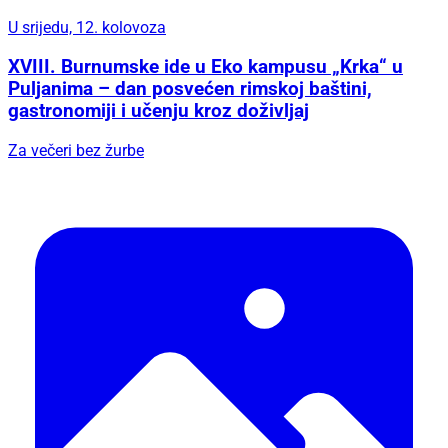
U srijedu, 12. kolovoza
XVIII. Burnumske ide u Eko kampusu „Krka“ u
Puljanima – dan posvećen rimskoj baštini,
gastronomiji i učenju kroz doživljaj
Za večeri bez žurbe