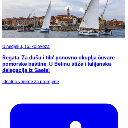
U nedjelju, 16. kolovoza
Regata 'Za dušu i tilo' ponovno okuplja čuvare
pomorske baštine: U Betinu stiže i talijanska
delegacija iz Gaete!
Idealno vrijeme za promjene