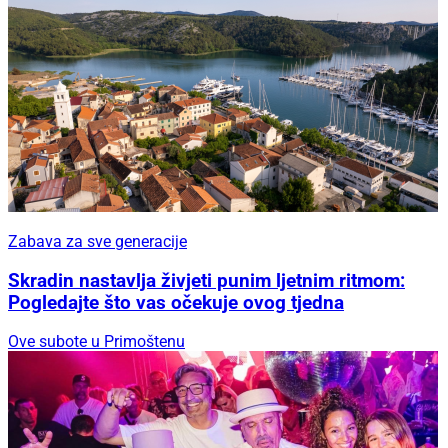
Zabava za sve generacije
Skradin nastavlja živjeti punim ljetnim ritmom:
Pogledajte što vas očekuje ovog tjedna
Ove subote u Primoštenu