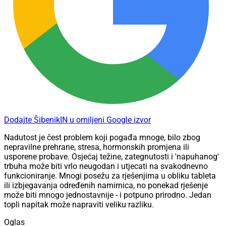
Dodajte ŠibenikIN u omiljeni Google izvor
Nadutost je čest problem koji pogađa mnoge, bilo zbog
nepravilne prehrane, stresa, hormonskih promjena ili
usporene probave. Osjećaj težine, zategnutosti i 'napuhanog'
trbuha može biti vrlo neugodan i utjecati na svakodnevno
funkcioniranje. Mnogi posežu za rješenjima u obliku tableta
ili izbjegavanja određenih namirnica, no ponekad rješenje
može biti mnogo jednostavnije - i potpuno prirodno. Jedan
topli napitak može napraviti veliku razliku.
Oglas