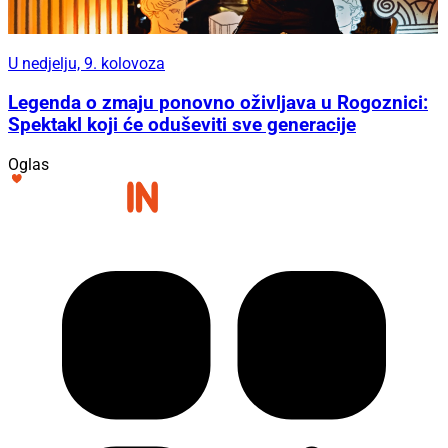
U nedjelju, 9. kolovoza
Legenda o zmaju ponovno oživljava u Rogoznici:
Spektakl koji će oduševiti sve generacije
Oglas