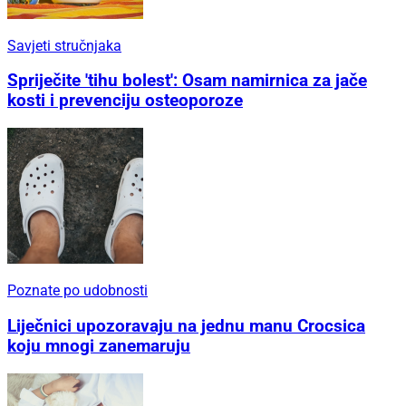
Savjeti stručnjaka
Spriječite 'tihu bolest': Osam namirnica za jače
kosti i prevenciju osteoporoze
Poznate po udobnosti
Liječnici upozoravaju na jednu manu Crocsica
koju mnogi zanemaruju