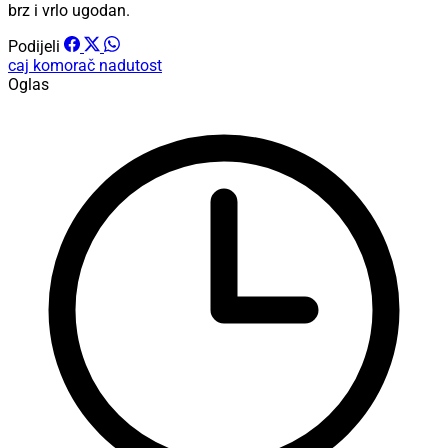
brz i vrlo ugodan.
Podijeli
caj
komorač
nadutost
Oglas