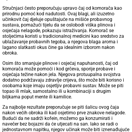
Stručnjaci često preporučuju upravo čaj od komorača kao
prirodnu pomoć kod nadutosti. Ovaj blagi, ali izuzetno
učinkovit čaj djeluje opuštajuće na mišiće probavnog
sustava, pomažući tijelu da se oslobodi viška plinova i
osjećaja nelagode, pokazuju istraživanja. Komorač se
stoljećima koristi u tradicionalnoj medicini kao sredstvo za
ublažavanje probavnih tegoba, a njegova blaga aroma i
lagano slatkasti okus čine ga idealnim izborom nakon
obroka.
Osim što smanjuje plinove i osjećaj napuhanosti, čaj od
komorača može pomoći i kod grčeva, sporije probave i
osjećaja težine nakon jela. Njegova protuupalna svojstva
dodatno podržavaju zdravlje crijeva, što može biti korisno i
osobama koje imaju osjetljiv probavni sustav. Može se piti
topao ili mlak, samostalno ili u kombinaciji s drugim
biljkama poput mente ili kamilice.
Za najbolje rezultate preporučuje se piti šalicu ovog čaja
nakon većih obroka ili kad osjetimo prve znakove nelagode.
Budući da ne sadrži kofein, možemo ga konzumirati i
navečer bez bojazni da će utjecati na san. Iako se radi o
jednostavnom napitku, njegov učinak može biti iznenađujuće