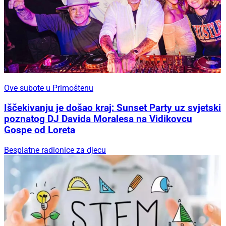
Ove subote u Primoštenu
Iščekivanju je došao kraj: Sunset Party uz svjetski
poznatog DJ Davida Moralesa na Vidikovcu
Gospe od Loreta
Besplatne radionice za djecu