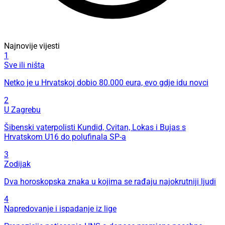
Najnovije vijesti
1
Sve ili ništa
Netko je u Hrvatskoj dobio 80.000 eura, evo gdje idu novci
2
U Zagrebu
Šibenski vaterpolisti Kundid, Cvitan, Lokas i Bujas s
Hrvatskom U16 do polufinala SP-a
3
Zodijak
Dva horoskopska znaka u kojima se rađaju najokrutniji ljudi
4
Napredovanje i ispadanje iz lige