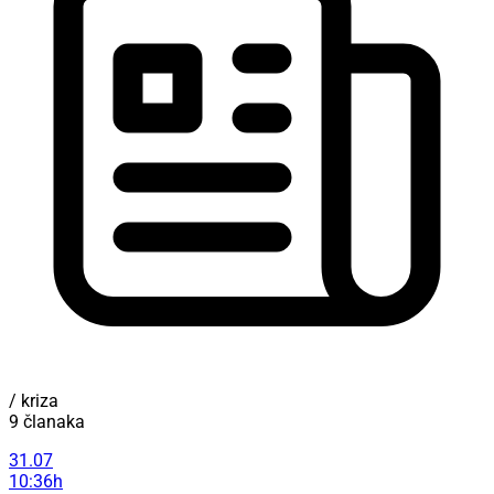
/ kriza
9 članaka
31.07
10:36h