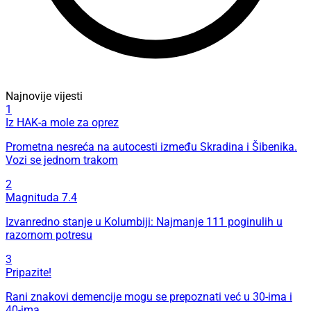
Najnovije vijesti
1
Iz HAK-a mole za oprez
Prometna nesreća na autocesti između Skradina i Šibenika.
Vozi se jednom trakom
2
Magnituda 7.4
Izvanredno stanje u Kolumbiji: Najmanje 111 poginulih u
razornom potresu
3
Pripazite!
Rani znakovi demencije mogu se prepoznati već u 30-ima i
40-ima