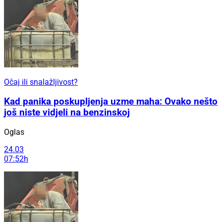
Očaj ili snalažljivost?
Kad panika poskupljenja uzme maha: Ovako nešto
još niste vidjeli na benzinskoj
Oglas
24.03
07:52h