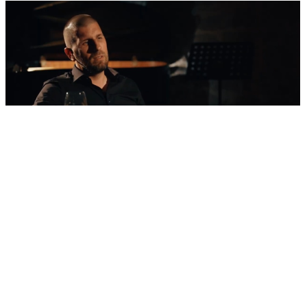
'Nestvarni' kadrovi iz zraka
Ovako izgleda najljepša morska razglednica
Šibenika: Veličanstveni jedrenjak u zagrljaju
tvrđave sv. Nikole