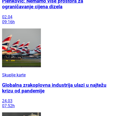
Plenković: Nemamo više prostora za
ograničavanje cijena dizela
02.04
09:16h
Skuplje karte
Globalna zrakoplovna industrija ulazi u najtežu
krizu od pandemije
24.03
07:52h