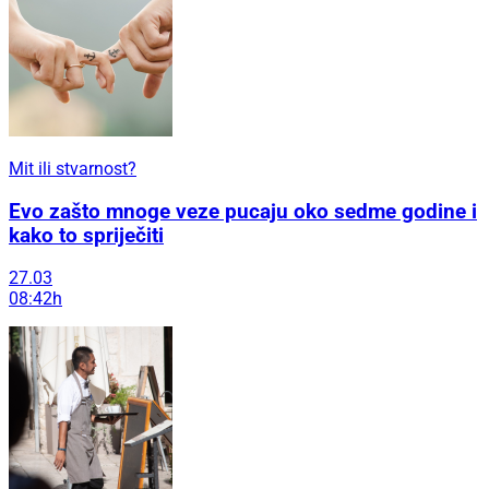
Mit ili stvarnost?
Evo zašto mnoge veze pucaju oko sedme godine i
kako to spriječiti
27.03
08:42h