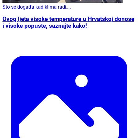
Što se događa kad klima radi,...
Ovog ljeta visoke temperature u Hrvatskoj donose
i visoke popuste, saznajte kako!