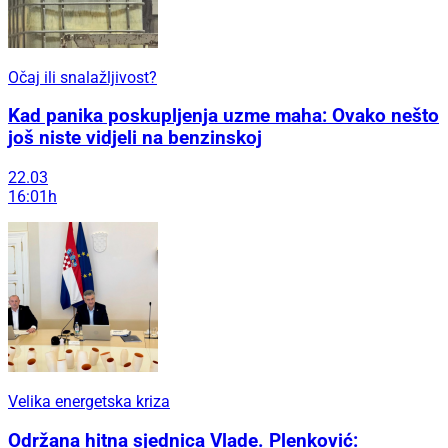
Očaj ili snalažljivost?
Kad panika poskupljenja uzme maha: Ovako nešto
još niste vidjeli na benzinskoj
22.03
16:01h
Velika energetska kriza
Održana hitna sjednica Vlade. Plenković: