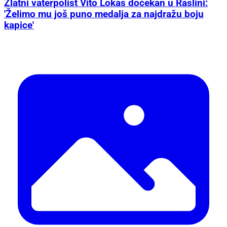
Zlatni vaterpolist Vito Lokas dočekan u Raslini:
'Želimo mu još puno medalja za najdražu boju
kapice'