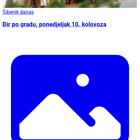
Šibenik danas
Đir po gradu, ponedjeljak 10. kolovoza