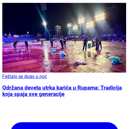
Feštalo se dugo u noć
Održana deveta utrka karića u Rupama: Tradicija
koja spaja sve generacije