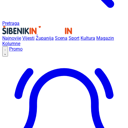
Pretraga
Najnovije
Vijesti
Županija
Scena
Sport
Kultura
Magazin
Kolumne
Promo