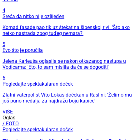
4
Sreća da nitko nije ozlijeđen
Komad fasade pao tik uz štekat na šibenskoj rivi: 'Što ako
netko nastrada zbog tuđeg nemara?'
5
Evo što je poručila
Jelena Karleuša oglasila se nakon otkazanog nastupa u
Vodicama: 'Eto, to sam mislila da će se dogoditi'
6
Pogledajte spektakularan doček
Zlatni vaterpolist Vito Lokas dočekan u Raslini: 'Želimo mu
još puno medalja za najdražu boju kapice'
VIŠE
Oglas
/ FOTO
Pogledajte spektakularan doček