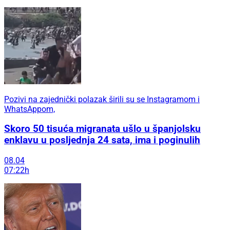
Pozivi na zajednički polazak širili su se Instagramom i
WhatsAppom,
Skoro 50 tisuća migranata ušlo u španjolsku
enklavu u posljednja 24 sata, ima i poginulih
08.04
07:22h