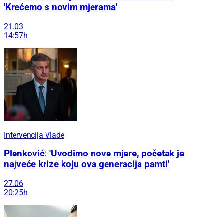
'Krećemo s novim mjerama'
21.03
14:57h
Intervencija Vlade
Plenković: 'Uvodimo nove mjere, početak je
najveće krize koju ova generacija pamti'
27.06
20:25h