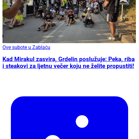
Ove subote u Zablaću
Kad Mirakul zasvira, Grdelin poslužuje: Peka, riba
i steakovi za ljetnu večer koju ne želite propustiti!