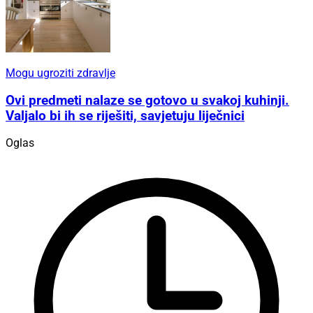
Mogu ugroziti zdravlje
Ovi predmeti nalaze se gotovo u svakoj kuhinji.
Valjalo bi ih se riješiti, savjetuju liječnici
Oglas