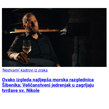
'Nestvarni' kadrovi iz zraka
Ovako izgleda najljepša morska razglednica
Šibenika: Veličanstveni jedrenjak u zagrljaju
tvrđave sv. Nikole