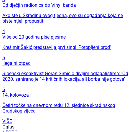
Od dječjih radionica do Vinyl banda
Ako ste u Skradinu ovog tjedna, ovo su događanja koja ne
biste htjeli propustiti
4
Više od 20 godina piše pjesme
Krešimir Šakić predstavlja prvi singl 'Potopljeni brod'
5
Ilegalni otpad
Šibenski ekoaktivist Goran Šimić o divljim odlagalištima: 'Od
2020. sanirano je 14 kritičnih lokacija, ali borba nije gotova'
6
14. kolovoza
Četiri točke na dnevnom redu 12. sjednice skradinskog
Gradskog vijeća
VIŠE
Oglas