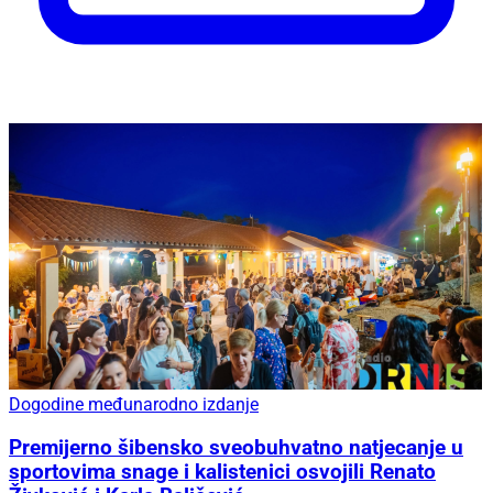
Dogodine međunarodno izdanje
Premijerno šibensko sveobuhvatno natjecanje u
sportovima snage i kalistenici osvojili Renato