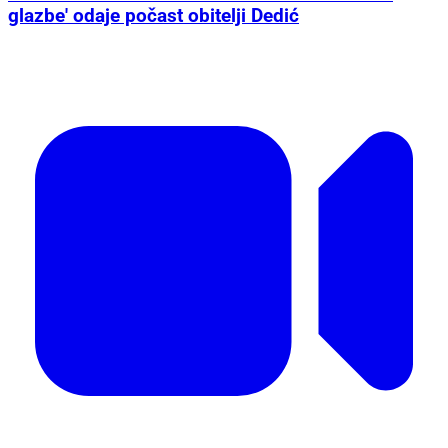
glazbe' odaje počast obitelji Dedić