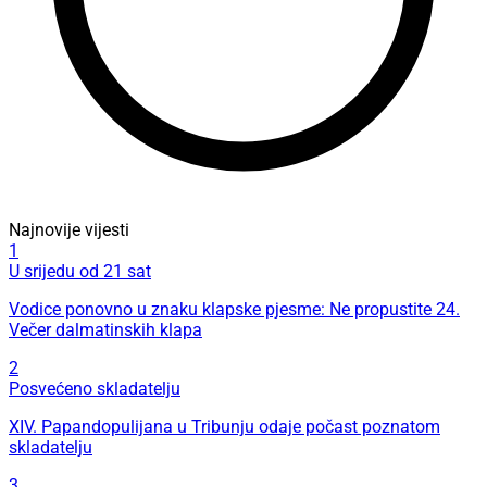
Najnovije vijesti
1
U srijedu od 21 sat
Vodice ponovno u znaku klapske pjesme: Ne propustite 24.
Večer dalmatinskih klapa
2
Posvećeno skladatelju
XIV. Papandopulijana u Tribunju odaje počast poznatom
skladatelju
3