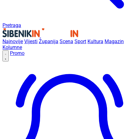
Pretraga
Najnovije
Vijesti
Županija
Scena
Sport
Kultura
Magazin
Kolumne
Promo