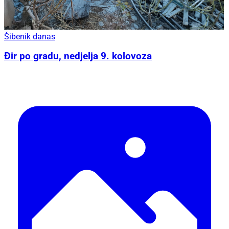
Šibenik danas
Đir po gradu, nedjelja 9. kolovoza