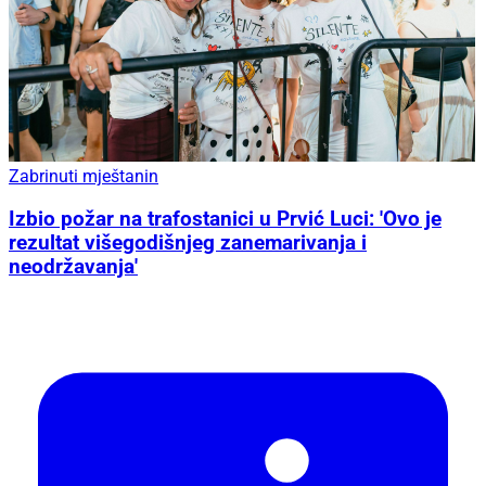
Zabrinuti mještanin
Izbio požar na trafostanici u Prvić Luci: 'Ovo je
rezultat višegodišnjeg zanemarivanja i
neodržavanja'