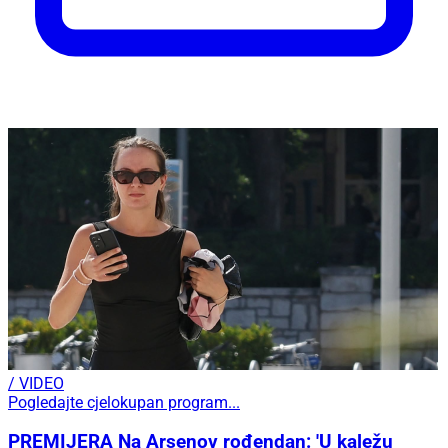
/ VIDEO
Pogledajte cjelokupan program...
PREMIJERA Na Arsenov rođendan: 'U kaležu