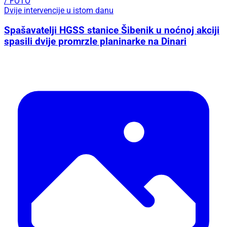
/ FOTO
Dvije intervencije u istom danu
Spašavatelji HGSS stanice Šibenik u noćnoj akciji
spasili dvije promrzle planinarke na Dinari