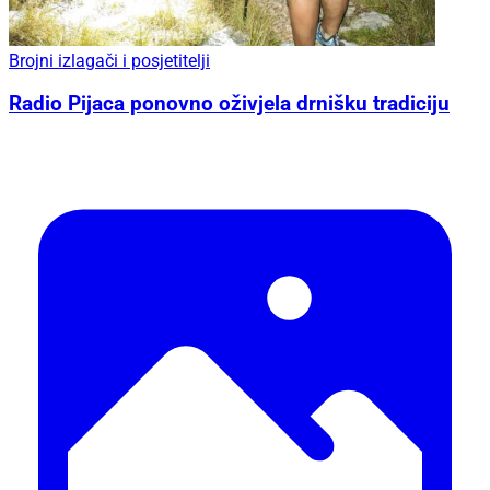
Brojni izlagači i posjetitelji
Radio Pijaca ponovno oživjela drnišku tradiciju