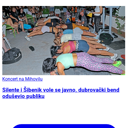
Koncert na Mihovilu
Silente i Šibenik vole se javno, dubrovački bend
oduševio publiku