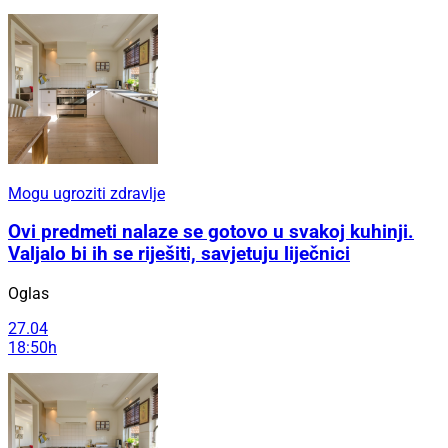
Mogu ugroziti zdravlje
Ovi predmeti nalaze se gotovo u svakoj kuhinji.
Valjalo bi ih se riješiti, savjetuju liječnici
Oglas
27.04
18:50h