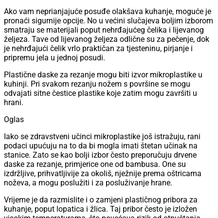
Ako vam neprianjajuće posuđe olakšava kuhanje, moguće je
pronaći sigurnije opcije. No u većini slučajeva boljim izborom
smatraju se materijali poput nehrđajućeg čelika i lijevanog
željeza. Tave od lijevanog željeza odlične su za pečenje, dok
je nehrđajući čelik vrlo praktičan za tjesteninu, pirjanje i
pripremu jela u jednoj posudi.
Plastične daske za rezanje mogu biti izvor mikroplastike u
kuhinji. Pri svakom rezanju nožem s površine se mogu
odvajati sitne čestice plastike koje zatim mogu završiti u
hrani.
Oglas
Iako se zdravstveni učinci mikroplastike još istražuju, rani
podaci upućuju na to da bi mogla imati štetan učinak na
stanice. Zato se kao bolji izbor često preporučuju drvene
daske za rezanje, primjerice one od bambusa. One su
izdržljive, prihvatljivije za okoliš, nježnije prema oštricama
noževa, a mogu poslužiti i za posluživanje hrane.
Vrijeme je da razmislite i o zamjeni plastičnog pribora za
kuhanje, poput lopatica i žlica. Taj pribor često je izložen