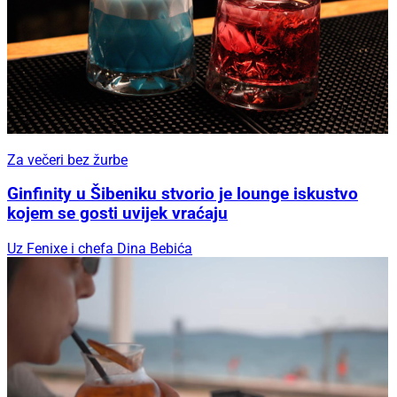
Za večeri bez žurbe
Ginfinity u Šibeniku stvorio je lounge iskustvo
kojem se gosti uvijek vraćaju
Uz Fenixe i chefa Dina Bebića