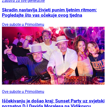
Zabava za sve generacije
Skradin nastavlja živjeti punim ljetnim ritmom:
Pogledajte što vas očekuje ovog tjedna
Ove subote u Primoštenu
Ove subote u Primoštenu
Iščekivanju je došao kraj: Sunset Party uz svjetski
poznatog DJ Davida Moralesa na Vidikovcu