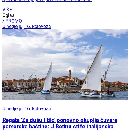
VIŠE
Oglas
/ PROMO
U nedjelju, 16. kolovoza
U nedjelju, 16. kolovoza
Regata 'Za dušu i tilo' ponovno okuplja čuvare
pomorske baštine: U Betinu stiže i talijanska