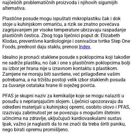
najčešćih problematičnih proizvoda i njihovih sigurnijih
alternativa.
Plastične posude mogu ispuštati mikroplastiku čak i dok
stoje u kuhinjskom ormariću, a rizik se znatno povećava
zagrijavanjem jer visoke temperature ubrzavaju raspadanje
plastičnih čestica. Zbog toga liječnici poput dr. Elizabeth
Klodas, preventivne kardiologinje i osnivačice tvrtke Step One
Foods, prednost daju staklu, prenosi
Index
.
Idealno je pronaći staklene posude s poklopcima koji također
ne sadrže plastiku, no čak i one s plastičnim poklopcima bolji
su izbor jer hrana nije u izravnom kontaktu s plastikom.
Zamjene ne moraju biti savršene, već prilagođene vašim
potrebama, a na tržištu postoji velik izbor staklenih posuda
za čuvanje ostataka hrane ili svježeg povrća.
PFAS je skupni naziv za kemikalije koje se mogu nalaziti u
posuđu s neprianjajućim slojem. Liječnici upozoravaju da
određeni materijali u kuhinjskoj opremi, osobito olovo i PFAS,
izazivaju zabrinutost jer se povezuju s mogućim štetnim
učincima na zdravlje, uključujući kardiovaskularni sustav.
Ipak, važno je naglasiti da to ne znači da treba širiti paniku,
nego birati opremu promišljeno.