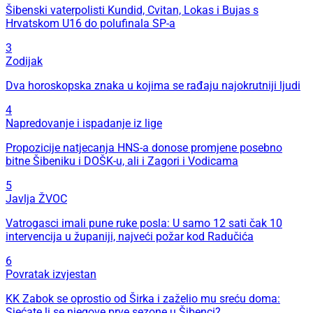
Šibenski vaterpolisti Kundid, Cvitan, Lokas i Bujas s
Hrvatskom U16 do polufinala SP-a
3
Zodijak
Dva horoskopska znaka u kojima se rađaju najokrutniji ljudi
4
Napredovanje i ispadanje iz lige
Propozicije natjecanja HNS-a donose promjene posebno
bitne Šibeniku i DOŠK-u, ali i Zagori i Vodicama
5
Javlja ŽVOC
Vatrogasci imali pune ruke posla: U samo 12 sati čak 10
intervencija u županiji, najveći požar kod Radučića
6
Povratak izvjestan
KK Zabok se oprostio od Širka i zaželio mu sreću doma:
Sjećate li se njegove prve sezone u Šibenci?