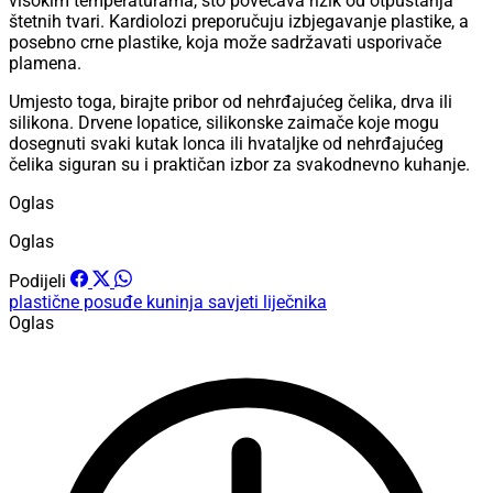
visokim temperaturama, što povećava rizik od otpuštanja
štetnih tvari. Kardiolozi preporučuju izbjegavanje plastike, a
posebno crne plastike, koja može sadržavati usporivače
plamena.
Umjesto toga, birajte pribor od nehrđajućeg čelika, drva ili
silikona. Drvene lopatice, silikonske zaimače koje mogu
dosegnuti svaki kutak lonca ili hvataljke od nehrđajućeg
čelika siguran su i praktičan izbor za svakodnevno kuhanje.
Oglas
Oglas
Podijeli
plastične posuđe
kuninja
savjeti liječnika
Oglas