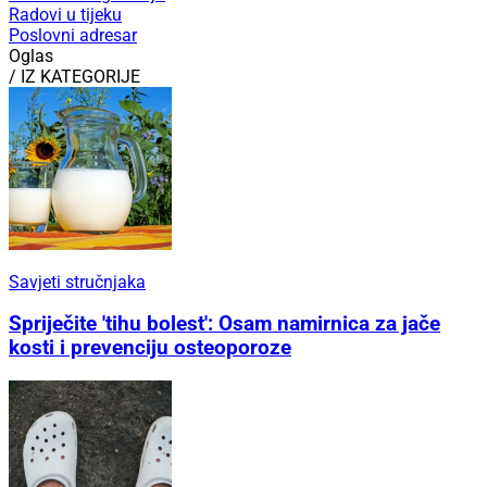
Radovi u tijeku
Poslovni adresar
Oglas
/ IZ KATEGORIJE
Savjeti stručnjaka
Spriječite 'tihu bolest': Osam namirnica za jače
kosti i prevenciju osteoporoze