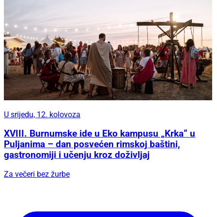
U srijedu, 12. kolovoza
XVIII. Burnumske ide u Eko kampusu „Krka“ u
Puljanima – dan posvećen rimskoj baštini,
gastronomiji i učenju kroz doživljaj
Za večeri bez žurbe