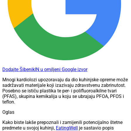
Dodajte ŠibenikIN u omiljeni Google izvor
Mnogi kardiolozi upozoravaju da dio kuhinjske opreme može
sadržavati materijale koji izazivaju zdravstvenu zabrinutost.
Posebno se ističu plastika te per- i polifluoroalkilne tvari
(PFAS), skupina kemikalija u koju se ubrajaju PFOA, PFOS i
teflon.
Oglas
Kako biste lakše prepoznali i zamijenili potencijalno štetne
predmete u svojoj kuhinji,
EatingWell
je sastavio popis