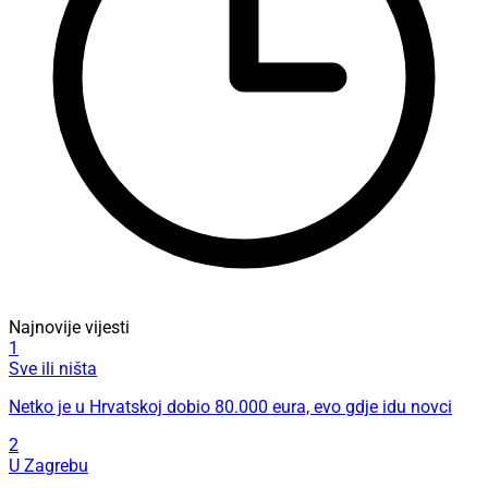
Najnovije vijesti
1
Sve ili ništa
Netko je u Hrvatskoj dobio 80.000 eura, evo gdje idu novci
2
U Zagrebu