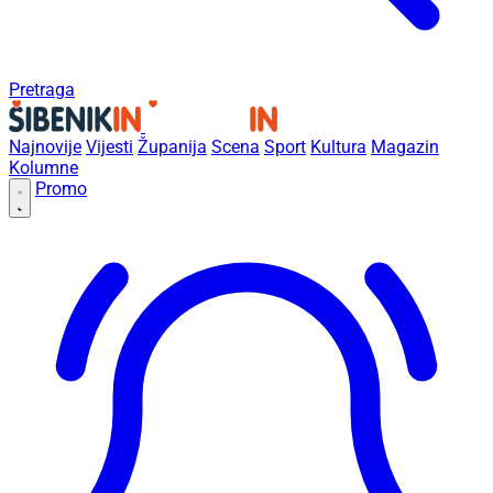
Pretraga
Najnovije
Vijesti
Županija
Scena
Sport
Kultura
Magazin
Kolumne
Promo