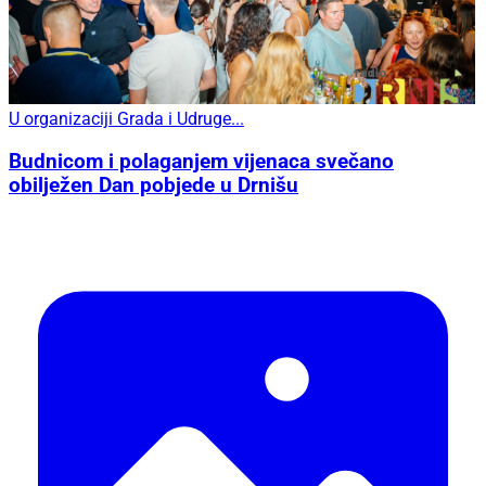
U organizaciji Grada i Udruge...
Budnicom i polaganjem vijenaca svečano
obilježen Dan pobjede u Drnišu