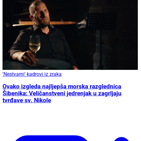
'Nestvarni' kadrovi iz zraka
Ovako izgleda najljepša morska razglednica
Šibenika: Veličanstveni jedrenjak u zagrljaju
tvrđave sv. Nikole