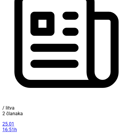
/ litva
2 članaka
25.01
16:51h