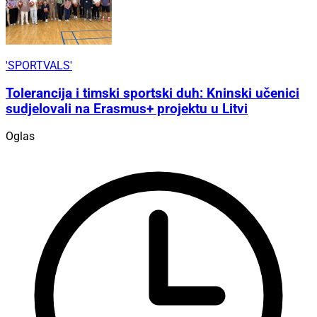
'SPORTVALS'
Tolerancija i timski sportski duh: Kninski učenici
sudjelovali na Erasmus+ projektu u Litvi
Oglas