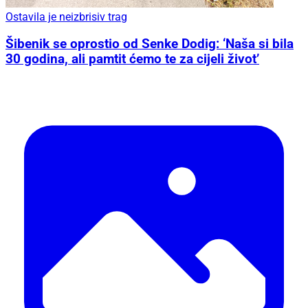
Ostavila je neizbrisiv trag
Šibenik se oprostio od Senke Dodig: ‘Naša si bila
30 godina, ali pamtit ćemo te za cijeli život’