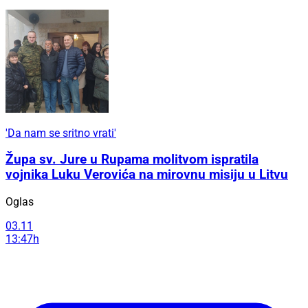
'Da nam se sritno vrati'
Župa sv. Jure u Rupama molitvom ispratila
vojnika Luku Verovića na mirovnu misiju u Litvu
Oglas
03.11
13:47h