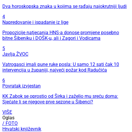
Dva horoskopska znaka u kojima se rađaju najokrutniji ljudi
4
Napredovanje i ispadanje iz lige
Propozicije natjecanja HNS-a donose promjene posebno
bitne Šibeniku i DOŠK-u, ali i Zagori i Vodicama
5
Javlja ŽVOC
Vatrogasci imali pune ruke posla: U samo 12 sati čak 10
intervencija u županiji, najveći požar kod Radučića
6
Povratak izvjestan
KK Zabok se oprostio od Širka i zaželio mu sreću doma:
Sjećate li se njegove prve sezone u Šibenci?
VIŠE
Oglas
/ FOTO
Hrvatski književnik