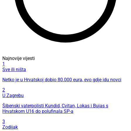
Najnovije vijesti
1
Sve ili ništa
Netko je u Hrvatskoj dobio 80.000 eura, evo gdje idu novci
2
U Zagrebu
Šibenski vaterpolisti Kundid, Cvitan, Lokas i Bujas s
Hrvatskom U16 do polufinala SP-a
3
Zodijak