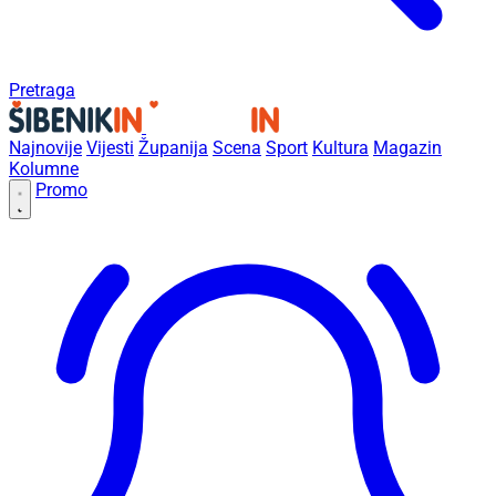
Pretraga
Najnovije
Vijesti
Županija
Scena
Sport
Kultura
Magazin
Kolumne
Promo