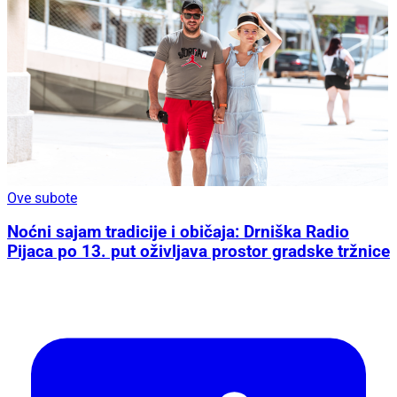
Ove subote
Noćni sajam tradicije i običaja: Drniška Radio
Pijaca po 13. put oživljava prostor gradske tržnice