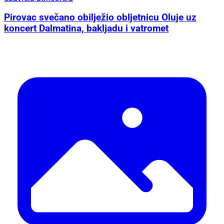
Pirovac svečano obilježio obljetnicu Oluje uz
koncert Dalmatina, bakljadu i vatromet