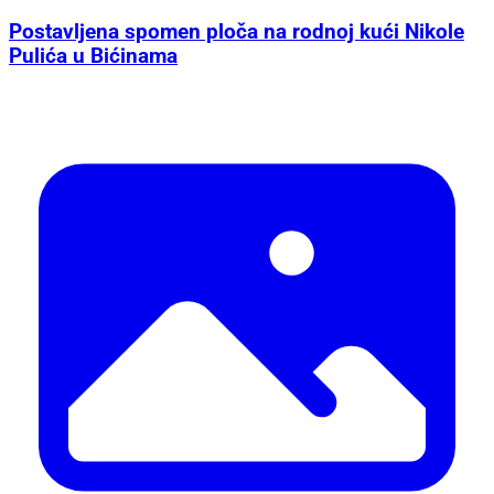
Postavljena spomen ploča na rodnoj kući Nikole
Pulića u Bićinama