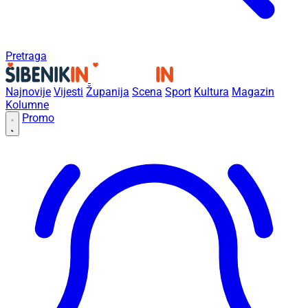
Pretraga
Najnovije
Vijesti
Županija
Scena
Sport
Kultura
Magazin
Kolumne
Promo