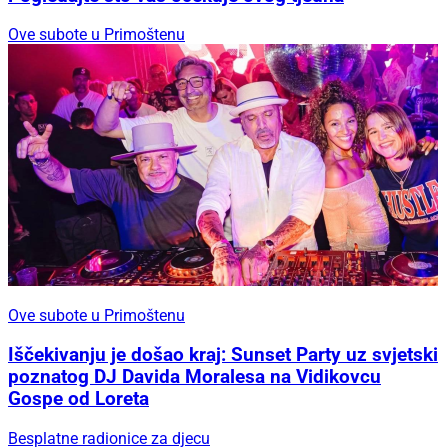
Ove subote u Primoštenu
Ove subote u Primoštenu
Iščekivanju je došao kraj: Sunset Party uz svjetski
poznatog DJ Davida Moralesa na Vidikovcu
Gospe od Loreta
Besplatne radionice za djecu