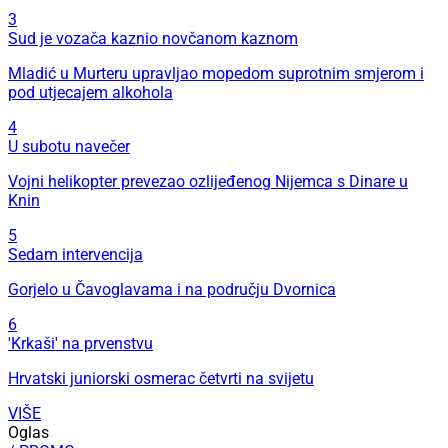
3
Sud je vozača kaznio novčanom kaznom
Mladić u Murteru upravljao mopedom suprotnim smjerom i
pod utjecajem alkohola
4
U subotu navečer
Vojni helikopter prevezao ozlijeđenog Nijemca s Dinare u
Knin
5
Sedam intervencija
Gorjelo u Čavoglavama i na području Dvornica
6
'Krkaši' na prvenstvu
Hrvatski juniorski osmerac četvrti na svijetu
VIŠE
Oglas