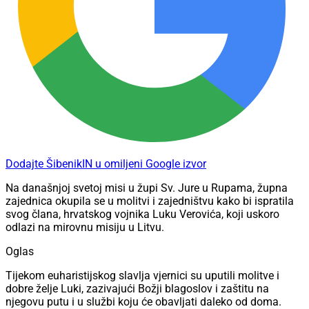
Dodajte ŠibenikIN u omiljeni Google izvor
Na današnjoj svetoj misi u župi Sv. Jure u Rupama, župna
zajednica okupila se u molitvi i zajedništvu kako bi ispratila
svog člana, hrvatskog vojnika Luku Verovića, koji uskoro
odlazi na mirovnu misiju u Litvu.
Oglas
Tijekom euharistijskog slavlja vjernici su uputili molitve i
dobre želje Luki, zazivajući Božji blagoslov i zaštitu na
njegovu putu i u službi koju će obavljati daleko od doma.