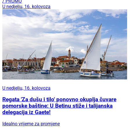
/ PROMO
U nedjelju, 16. kolovoza
U nedjelju, 16. kolovoza
Regata 'Za dušu i tilo' ponovno okuplja čuvare
pomorske baštine: U Betinu stiže i talijanska
delegacija iz Gaete!
Idealno vrijeme za promjene