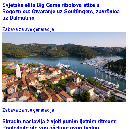
Svjetska elita Big Game ribolova stiže u
Rogoznicu: Otvaranje uz Soulfingers, završnica
uz Dalmatino
Zabava za sve generacije
Zabava za sve generacije
Skradin nastavlja živjeti punim ljetnim ritmom:
Pogledajte što vas očekuje ovog tjedna