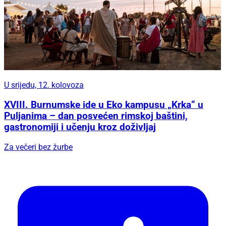
U srijedu, 12. kolovoza
XVIII. Burnumske ide u Eko kampusu „Krka“ u
Puljanima – dan posvećen rimskoj baštini,
gastronomiji i učenju kroz doživljaj
Za večeri bez žurbe