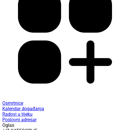
Osmrtnice
Kalendar događanja
Radovi u tijeku
Poslovni adresar
Oglas