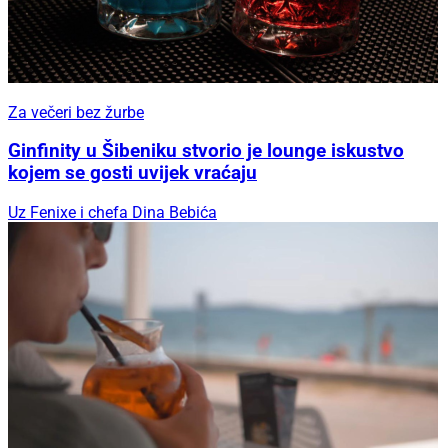
Za večeri bez žurbe
Ginfinity u Šibeniku stvorio je lounge iskustvo
kojem se gosti uvijek vraćaju
Uz Fenixe i chefa Dina Bebića