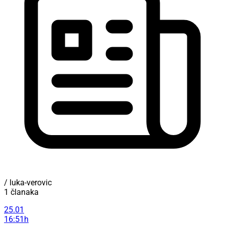
/ luka-verovic
1 članaka
25.01
16:51h