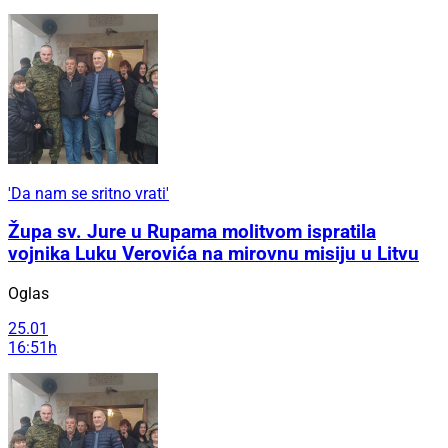
'Da nam se sritno vrati'
Župa sv. Jure u Rupama molitvom ispratila
vojnika Luku Verovića na mirovnu misiju u Litvu
Oglas
25.01
16:51h