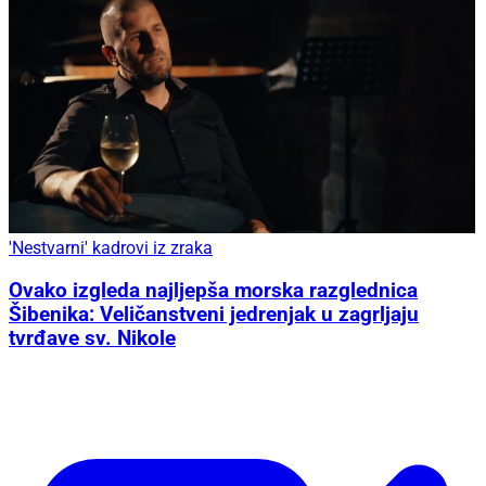
'Nestvarni' kadrovi iz zraka
Ovako izgleda najljepša morska razglednica
Šibenika: Veličanstveni jedrenjak u zagrljaju
tvrđave sv. Nikole