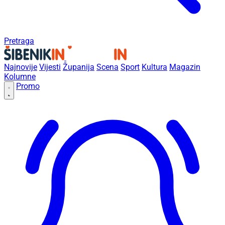
Pretraga
Najnovije
Vijesti
Županija
Scena
Sport
Kultura
Magazin
Kolumne
Promo