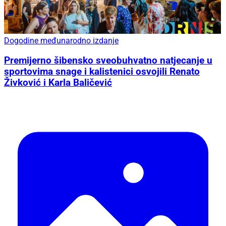
Dogodine međunarodno izdanje
Premijerno šibensko sveobuhvatno natjecanje u
sportovima snage i kalistenici osvojili Renato
Živković i Karla Baličević