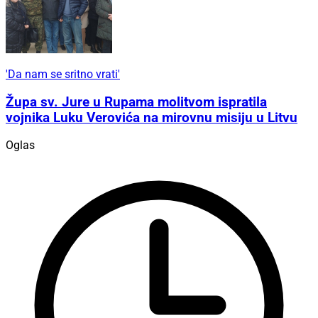
'Da nam se sritno vrati'
Župa sv. Jure u Rupama molitvom ispratila
vojnika Luku Verovića na mirovnu misiju u Litvu
Oglas