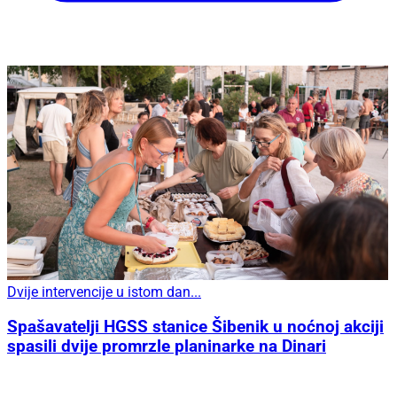
Dvije intervencije u istom dan...
Spašavatelji HGSS stanice Šibenik u noćnoj akciji
spasili dvije promrzle planinarke na Dinari