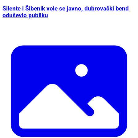
Silente i Šibenik vole se javno, dubrovački bend
oduševio publiku