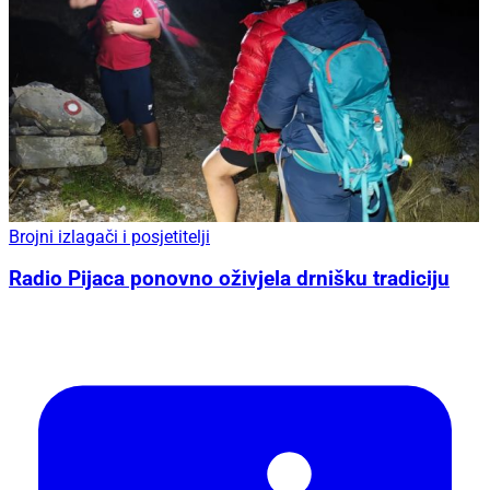
Brojni izlagači i posjetitelji
Radio Pijaca ponovno oživjela drnišku tradiciju