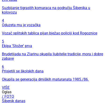
Suzbijanje tigrastih komaraca na području Šibenika u
kolovozu
4
Oduzeta mu je vozačka
Vozač splitskih tablica pijan bježao policiji kod Rogoznice
5
Ekipa 'Stožer' prva
Brudetijada na Zlarinu okupila ljubitelje tradicije, mora i dobre
zabave
6
Prisjetili se školskih dana
Okupila se generacija drniških maturanata 1985./86.
VIŠE
Oglas
/ FOTO
Šibenik danas