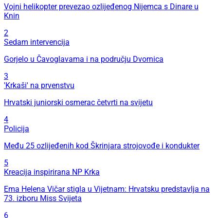
Vojni helikopter prevezao ozlijeđenog Nijemca s Dinare u
Knin
2
Sedam intervencija
Gorjelo u Čavoglavama i na području Dvornica
3
'Krkaši' na prvenstvu
Hrvatski juniorski osmerac četvrti na svijetu
4
Policija
Među 25 ozlijeđenih kod Škrinjara strojovođe i kondukter
5
Kreacija inspirirana NP Krka
Ema Helena Vičar stigla u Vijetnam: Hrvatsku predstavlja na
73. izboru Miss Svijeta
6