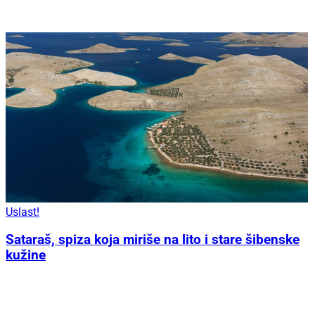
Uslast!
Sataraš, spiza koja miriše na lito i stare šibenske
kužine