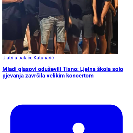
U atriju palače Katunarić
Mladi glasovi oduševili Tisno: Ljetna škola solo
pjevanja završila velikim koncertom