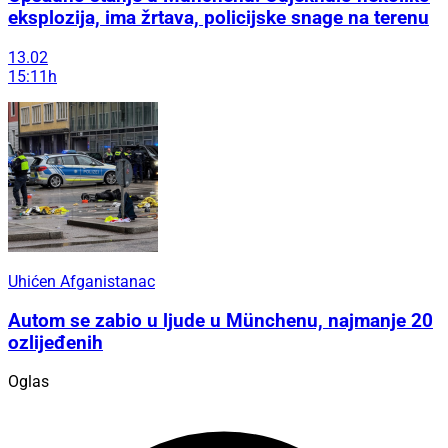
eksplozija, ima žrtava, policijske snage na terenu
13.02
15:11h
Uhićen Afganistanac
Autom se zabio u ljude u Münchenu, najmanje 20
ozlijeđenih
Oglas