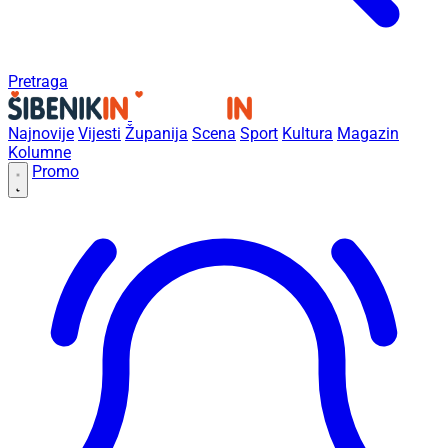
Pretraga
Najnovije
Vijesti
Županija
Scena
Sport
Kultura
Magazin
Kolumne
Promo