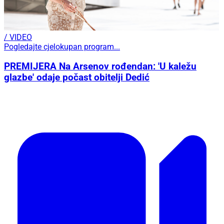
/ VIDEO
Pogledajte cjelokupan program...
PREMIJERA Na Arsenov rođendan: 'U kaležu
glazbe' odaje počast obitelji Dedić