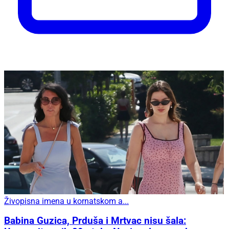
Živopisna imena u kornatskom a...
Babina Guzica, Prduša i Mrtvac nisu šala: