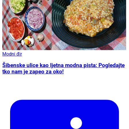
Modni đir
Šibenske ulice kao ljetna modna pista: Pogledajte
tko nam je zapeo za oko!