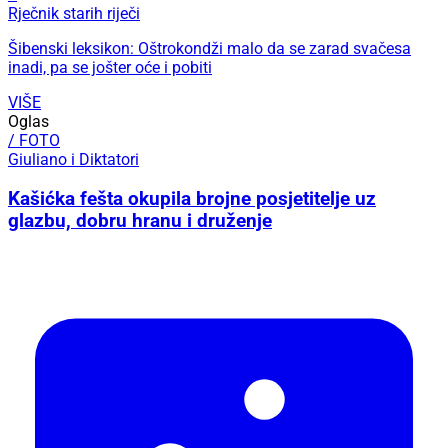
Rječnik starih riječi
Šibenski leksikon: Oštrokondži malo da se zarad svačesa
inadi, pa se jošter oće i pobiti
VIŠE
Oglas
/ FOTO
Giuliano i Diktatori
Kašićka fešta okupila brojne posjetitelje uz
glazbu, dobru hranu i druženje