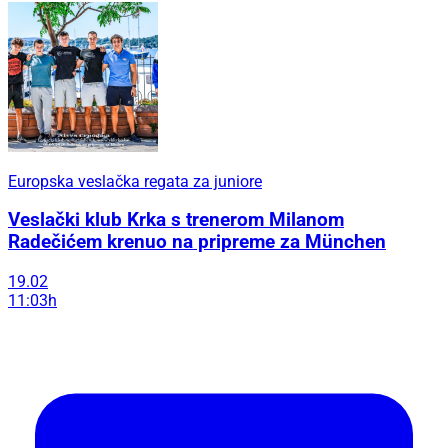
Europska veslačka regata za juniore
Veslački klub Krka s trenerom Milanom
Radečićem krenuo na pripreme za München
19.02
11:03h