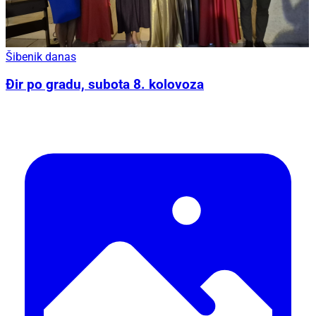
Šibenik danas
Đir po gradu, subota 8. kolovoza