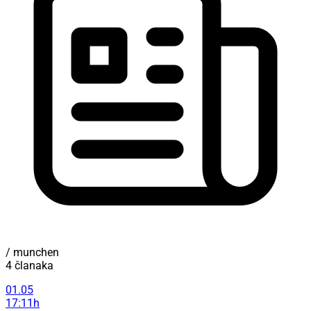
/ munchen
4 članaka
01.05
17:11h