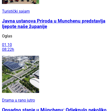
Turistički sajam
Javna ustanova Priroda u Munchenu predstavlja
ljepote naše županije
Oglas
01.10
08:22h
Drama u rano jutro
Opsadno stanje u Münchenu: Odjeknulo nekoliko