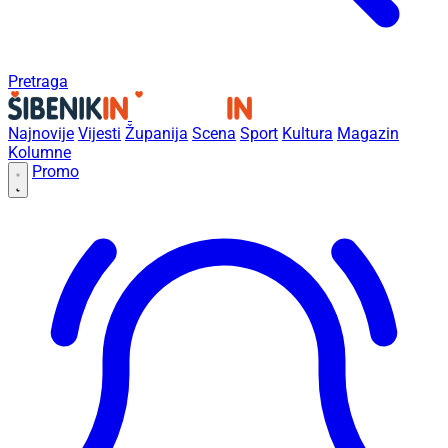
Pretraga
Najnovije
Vijesti
Županija
Scena
Sport
Kultura
Magazin
Kolumne
Promo