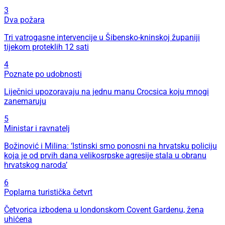
3
Dva požara
Tri vatrogasne intervencije u Šibensko-kninskoj županiji
tijekom proteklih 12 sati
4
Poznate po udobnosti
Liječnici upozoravaju na jednu manu Crocsica koju mnogi
zanemaruju
5
Ministar i ravnatelj
Božinović i Milina: ‘Istinski smo ponosni na hrvatsku policiju
koja je od prvih dana velikosrpske agresije stala u obranu
hrvatskog naroda’
6
Poplarna turistička četvrt
Četvorica izbodena u londonskom Covent Gardenu, žena
uhićena