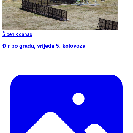
Šibenik danas
Đir po gradu, srijeda 5. kolovoza