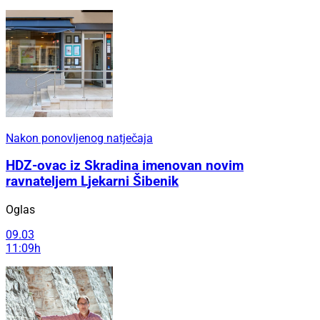
Nakon ponovljenog natječaja
HDZ-ovac iz Skradina imenovan novim
ravnateljem Ljekarni Šibenik
Oglas
09.03
11:09h