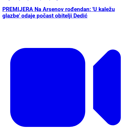
PREMIJERA Na Arsenov rođendan: 'U kaležu
glazbe' odaje počast obitelji Dedić