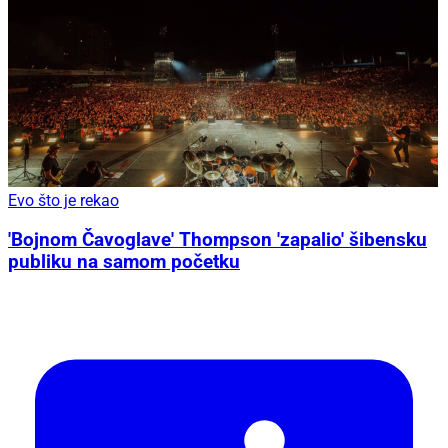
Evo što je rekao
'Bojnom Čavoglave' Thompson 'zapalio' šibensku
publiku na samom početku