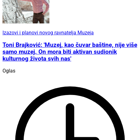
Izazovi i planovi novog ravnatelja Muzeja
Toni Brajković: 'Muzej, kao čuvar baštine, nije više
samo muzej. On mora biti aktivan sudionik
kulturnog života svih nas'
Oglas