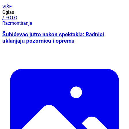
VIŠE
Oglas
/ FOTO
Razmontiranje
Šubićevac jutro nakon spektakla: Radnici
uklanjaju pozornicu i opremu