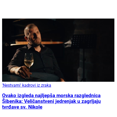
'Nestvarni' kadrovi iz zraka
Ovako izgleda najljepša morska razglednica
Šibenika: Veličanstveni jedrenjak u zagrljaju
tvrđave sv. Nikole