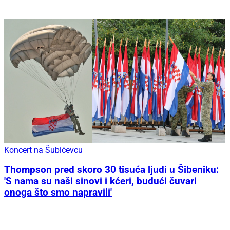
Koncert na Šubićevcu
Thompson pred skoro 30 tisuća ljudi u Šibeniku:
'S nama su naši sinovi i kćeri, budući čuvari
onoga što smo napravili'