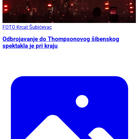
FOTO Krcat Šubićevac
Odbrojavanje do Thompsonovog šibenskog
spektakla je pri kraju