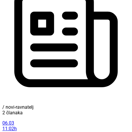
/ novi-ravnatelj
2 članaka
06.03
11:02h