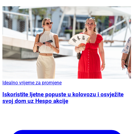
Idealno vrijeme za promjene
Iskoristite ljetne popuste u kolovozu i osvježite
svoj dom uz Hespo akcije