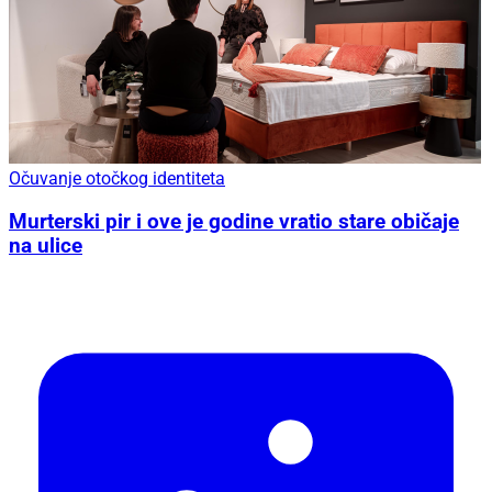
Očuvanje otočkog identiteta
Murterski pir i ove je godine vratio stare običaje
na ulice