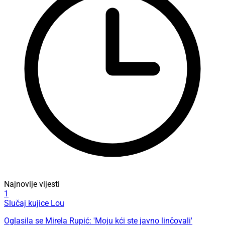
Najnovije vijesti
1
Slučaj kujice Lou
Oglasila se Mirela Rupić: 'Moju kći ste javno linčovali'