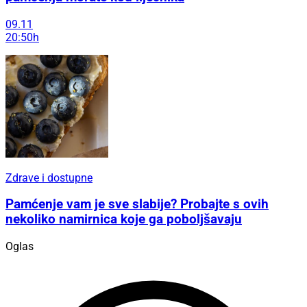
09.11
20:50h
Zdrave i dostupne
Pamćenje vam je sve slabije? Probajte s ovih
nekoliko namirnica koje ga poboljšavaju
Oglas