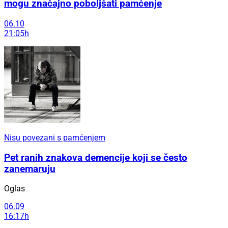
mogu značajno poboljšati pamćenje
06.10
21:05h
Nisu povezani s pamćenjem
Pet ranih znakova demencije koji se često
zanemaruju
Oglas
06.09
16:17h