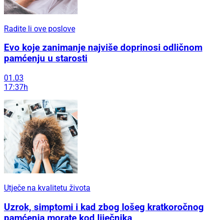
Radite li ove poslove
Evo koje zanimanje najviše doprinosi odličnom
pamćenju u starosti
01.03
17:37h
Utječe na kvalitetu života
Uzrok, simptomi i kad zbog lošeg kratkoročnog
pamćenja morate kod liječnika