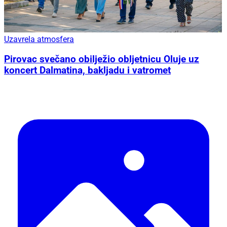
Uzavrela atmosfera
Pirovac svečano obilježio obljetnicu Oluje uz
koncert Dalmatina, bakljadu i vatromet