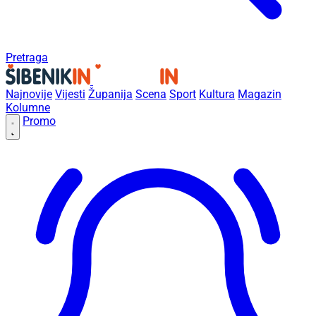
Pretraga
Najnovije
Vijesti
Županija
Scena
Sport
Kultura
Magazin
Kolumne
Promo