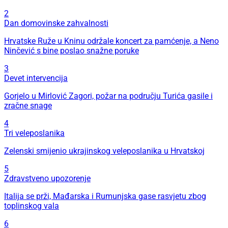
2
Dan domovinske zahvalnosti
Hrvatske Ruže u Kninu održale koncert za pamćenje, a Neno
Ninčević s bine poslao snažne poruke
3
Devet intervencija
Gorjelo u Mirlović Zagori, požar na području Turića gasile i
zračne snage
4
Tri veleposlanika
Zelenski smijenio ukrajinskog veleposlanika u Hrvatskoj
5
Zdravstveno upozorenje
Italija se prži, Mađarska i Rumunjska gase rasvjetu zbog
toplinskog vala
6