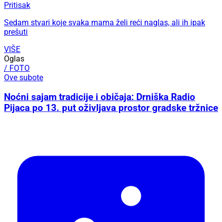
Pritisak
Sedam stvari koje svaka mama želi reći naglas, ali ih ipak
prešuti
VIŠE
Oglas
/ FOTO
Ove subote
Noćni sajam tradicije i običaja: Drniška Radio
Pijaca po 13. put oživljava prostor gradske tržnice