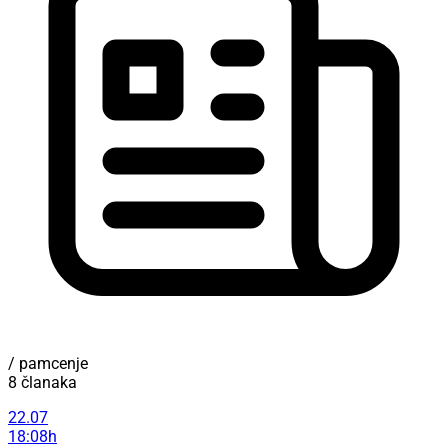
/ pamcenje
8 članaka
22.07
18:08h