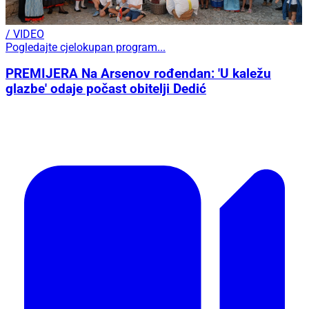
/ VIDEO
Pogledajte cjelokupan program...
PREMIJERA Na Arsenov rođendan: 'U kaležu
glazbe' odaje počast obitelji Dedić