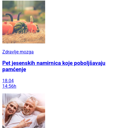
Zdravlje mozga
Pet jesenskih namirnica koje poboljšavaju
pamćenje
18.04
14:56h