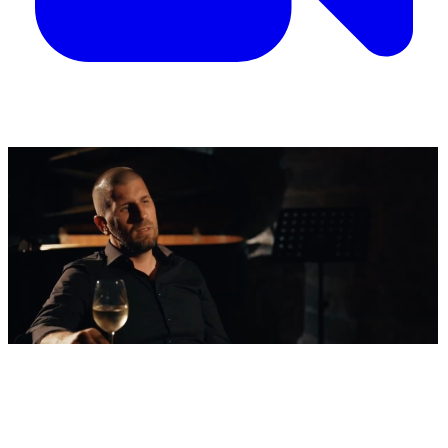
'Nestvarni' kadrovi iz zraka
Ovako izgleda najljepša morska razglednica