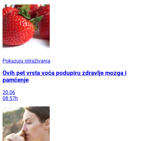
Pokazuju istraživanja
Ovih pet vrsta voća podupiru zdravlje mozga i
pamćenje
20.06
08:57h