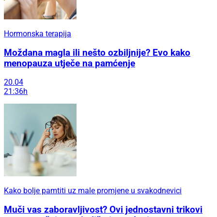
Hormonska terapija
Moždana magla ili nešto ozbiljnije? Evo kako
menopauza utječe na pamćenje
20.04
21:36h
Kako bolje pamtiti uz male promjene u svakodnevici
Muči vas zaboravljivost? Ovi jednostavni trikovi