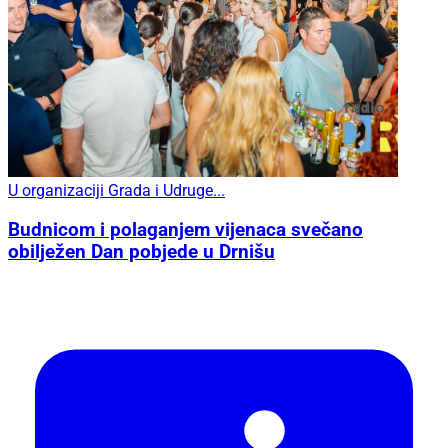
U organizaciji Grada i Udruge...
Budnicom i polaganjem vijenaca svečano
obilježen Dan pobjede u Drnišu