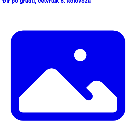
Đir po gradu, četvrtak 6. kolovoza