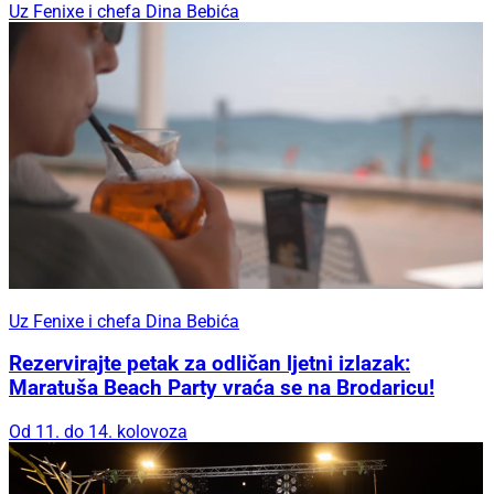
Uz Fenixe i chefa Dina Bebića
Uz Fenixe i chefa Dina Bebića
Rezervirajte petak za odličan ljetni izlazak:
Maratuša Beach Party vraća se na Brodaricu!
Od 11. do 14. kolovoza