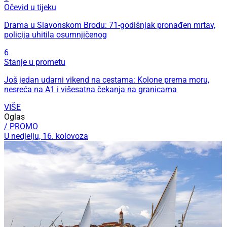
Očevid u tijeku
Drama u Slavonskom Brodu: 71-godišnjak pronađen mrtav,
policija uhitila osumnjičenog
6
Stanje u prometu
Još jedan udarni vikend na cestama: Kolone prema moru,
nesreća na A1 i višesatna čekanja na granicama
VIŠE
Oglas
/ PROMO
U nedjelju, 16. kolovoza