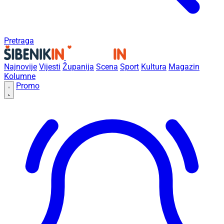
Pretraga
Najnovije
Vijesti
Županija
Scena
Sport
Kultura
Magazin
Kolumne
Promo