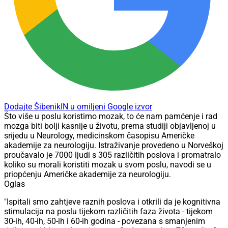
Dodajte ŠibenikIN u omiljeni Google izvor
Što više u poslu koristimo mozak, to će nam pamćenje i rad
mozga biti bolji kasnije u životu, prema studiji objavljenoj u
srijedu u Neurology, medicinskom časopisu Američke
akademije za neurologiju. Istraživanje provedeno u Norveškoj
proučavalo je 7000 ljudi s 305 različitih poslova i promatralo
koliko su morali koristiti mozak u svom poslu, navodi se u
priopćenju Američke akademije za neurologiju.
Oglas
"Ispitali smo zahtjeve raznih poslova i otkrili da je kognitivna
stimulacija na poslu tijekom različitih faza života - tijekom
30-ih, 40-ih, 50-ih i 60-ih godina - povezana s smanjenim