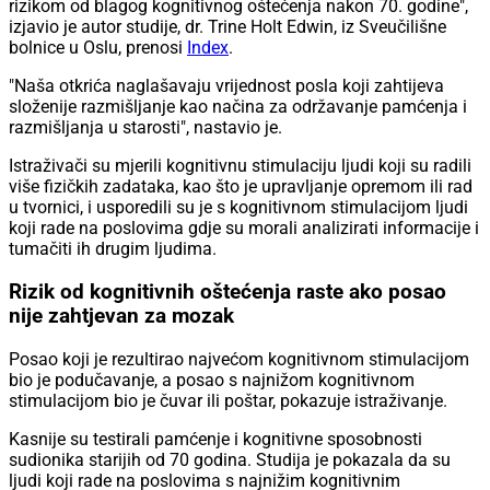
rizikom od blagog kognitivnog oštećenja nakon 70. godine",
izjavio je autor studije, dr. Trine Holt Edwin, iz Sveučilišne
bolnice u Oslu, prenosi
Index
.
"Naša otkrića naglašavaju vrijednost posla koji zahtijeva
složenije razmišljanje kao načina za održavanje pamćenja i
razmišljanja u starosti", nastavio je.
Istraživači su mjerili kognitivnu stimulaciju ljudi koji su radili
više fizičkih zadataka, kao što je upravljanje opremom ili rad
u tvornici, i usporedili su je s kognitivnom stimulacijom ljudi
koji rade na poslovima gdje su morali analizirati informacije i
tumačiti ih drugim ljudima.
Rizik od kognitivnih oštećenja raste ako posao
nije zahtjevan za mozak
Posao koji je rezultirao najvećom kognitivnom stimulacijom
bio je podučavanje, a posao s najnižom kognitivnom
stimulacijom bio je čuvar ili poštar, pokazuje istraživanje.
Kasnije su testirali pamćenje i kognitivne sposobnosti
sudionika starijih od 70 godina. Studija je pokazala da su
ljudi koji rade na poslovima s najnižim kognitivnim