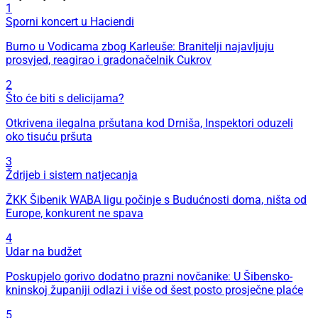
1
Sporni koncert u Haciendi
Burno u Vodicama zbog Karleuše: Branitelji najavljuju
prosvjed, reagirao i gradonačelnik Cukrov
2
Što će biti s delicijama?
Otkrivena ilegalna pršutana kod Drniša, Inspektori oduzeli
oko tisuću pršuta
3
Ždrijeb i sistem natjecanja
ŽKK Šibenik WABA ligu počinje s Budućnosti doma, ništa od
Europe, konkurent ne spava
4
Udar na budžet
Poskupjelo gorivo dodatno prazni novčanike: U Šibensko-
kninskoj županiji odlazi i više od šest posto prosječne plaće
5