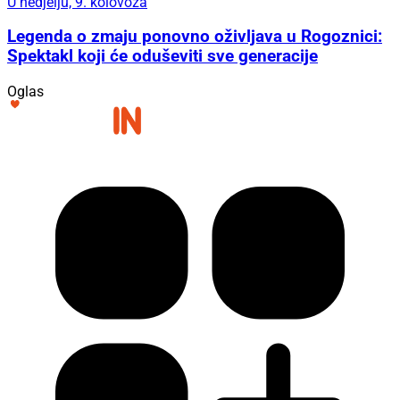
U nedjelju, 9. kolovoza
Legenda o zmaju ponovno oživljava u Rogoznici:
Spektakl koji će oduševiti sve generacije
Oglas