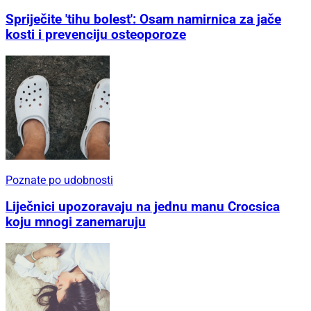
Spriječite 'tihu bolest': Osam namirnica za jače
kosti i prevenciju osteoporoze
Poznate po udobnosti
Liječnici upozoravaju na jednu manu Crocsica
koju mnogi zanemaruju