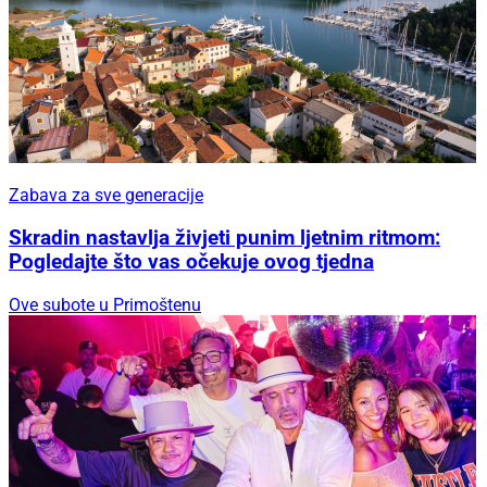
Zabava za sve generacije
Skradin nastavlja živjeti punim ljetnim ritmom:
Pogledajte što vas očekuje ovog tjedna
Ove subote u Primoštenu