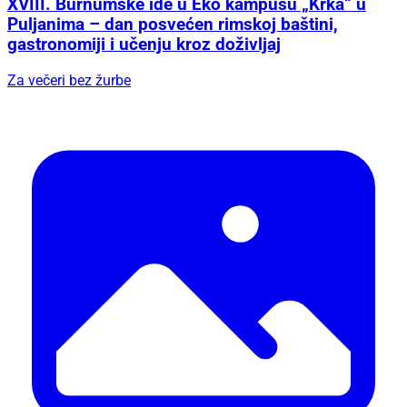
XVIII. Burnumske ide u Eko kampusu „Krka“ u
Puljanima – dan posvećen rimskoj baštini,
gastronomiji i učenju kroz doživljaj
Za večeri bez žurbe