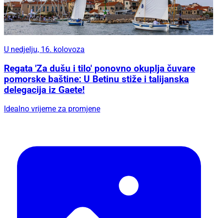
U nedjelju, 16. kolovoza
Regata 'Za dušu i tilo' ponovno okuplja čuvare
pomorske baštine: U Betinu stiže i talijanska
delegacija iz Gaete!
Idealno vrijeme za promjene