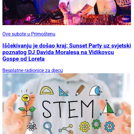
Ove subote u Primoštenu
Iščekivanju je došao kraj: Sunset Party uz svjetski
poznatog DJ Davida Moralesa na Vidikovcu
Gospe od Loreta
Besplatne radionice za djecu