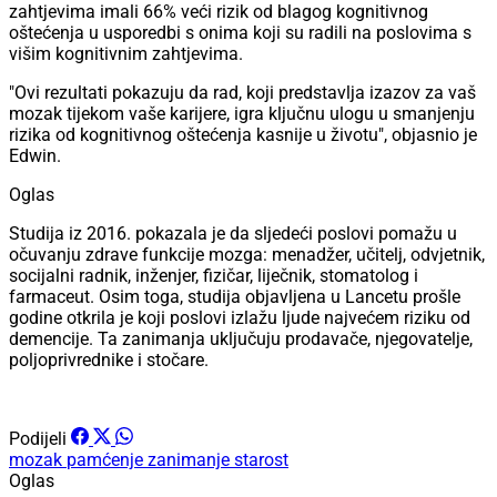
zahtjevima imali 66% veći rizik od blagog kognitivnog
oštećenja u usporedbi s onima koji su radili na poslovima s
višim kognitivnim zahtjevima.
"Ovi rezultati pokazuju da rad, koji predstavlja izazov za vaš
mozak tijekom vaše karijere, igra ključnu ulogu u smanjenju
rizika od kognitivnog oštećenja kasnije u životu", objasnio je
Edwin.
Oglas
Studija iz 2016. pokazala je da sljedeći poslovi pomažu u
očuvanju zdrave funkcije mozga: menadžer, učitelj, odvjetnik,
socijalni radnik, inženjer, fizičar, liječnik, stomatolog i
farmaceut. Osim toga, studija objavljena u Lancetu prošle
godine otkrila je koji poslovi izlažu ljude najvećem riziku od
demencije. Ta zanimanja uključuju prodavače, njegovatelje,
poljoprivrednike i stočare.
Podijeli
mozak
pamćenje
zanimanje
starost
Oglas