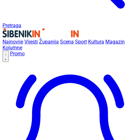
Pretraga
Najnovije
Vijesti
Županija
Scena
Sport
Kultura
Magazin
Kolumne
Promo