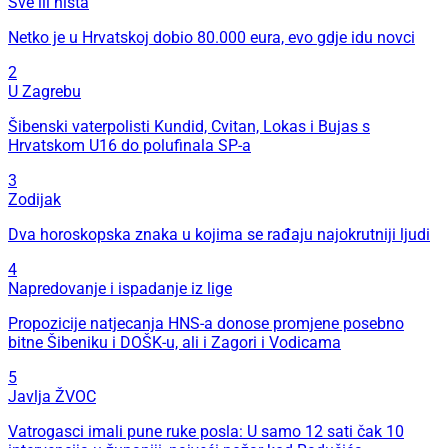
Sve ili ništa
Netko je u Hrvatskoj dobio 80.000 eura, evo gdje idu novci
2
U Zagrebu
Šibenski vaterpolisti Kundid, Cvitan, Lokas i Bujas s
Hrvatskom U16 do polufinala SP-a
3
Zodijak
Dva horoskopska znaka u kojima se rađaju najokrutniji ljudi
4
Napredovanje i ispadanje iz lige
Propozicije natjecanja HNS-a donose promjene posebno
bitne Šibeniku i DOŠK-u, ali i Zagori i Vodicama
5
Javlja ŽVOC
Vatrogasci imali pune ruke posla: U samo 12 sati čak 10