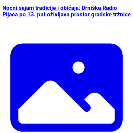
Noćni sajam tradicije i običaja: Drniška Radio
Pijaca po 13. put oživljava prostor gradske tržnice