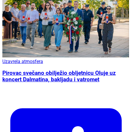
Uzavrela atmosfera
Pirovac svečano obilježio obljetnicu Oluje uz
koncert Dalmatina, bakljadu i vatromet