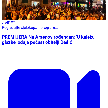
/ VIDEO
Pogledajte cjelokupan program...
PREMIJERA Na Arsenov rođendan: 'U kaležu
glazbe' odaje počast obitelji Dedić