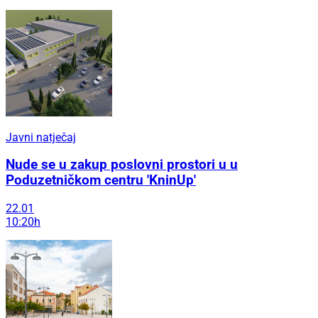
Javni natječaj
Nude se u zakup poslovni prostori u u
Poduzetničkom centru 'KninUp'
22.01
10:20h