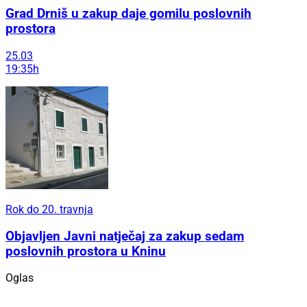
Grad Drniš u zakup daje gomilu poslovnih
prostora
25.03
19:35h
Rok do 20. travnja
Objavljen Javni natječaj za zakup sedam
poslovnih prostora u Kninu
Oglas