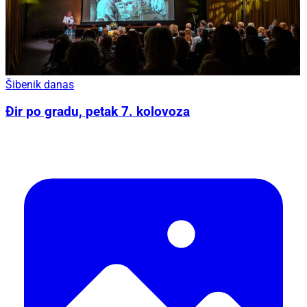
Šibenik danas
Đir po gradu, petak 7. kolovoza