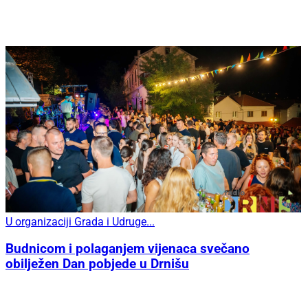
U organizaciji Grada i Udruge...
Budnicom i polaganjem vijenaca svečano
obilježen Dan pobjede u Drnišu