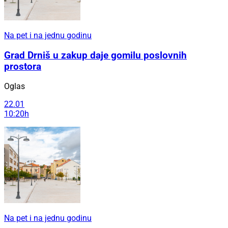
Na pet i na jednu godinu
Grad Drniš u zakup daje gomilu poslovnih
prostora
Oglas
22.01
10:20h
Na pet i na jednu godinu