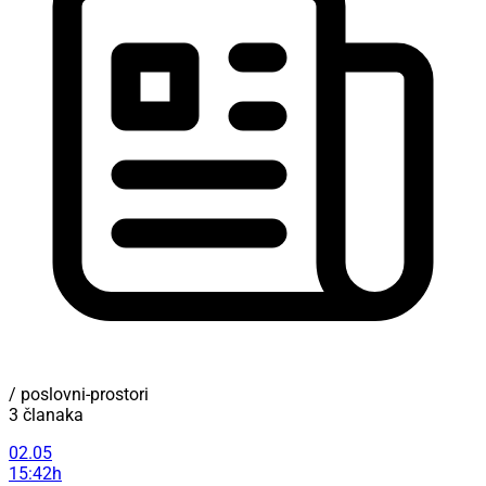
/ poslovni-prostori
3 članaka
02.05
15:42h