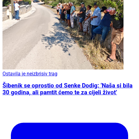
Ostavila je neizbrisiv trag
Šibenik se oprostio od Senke Dodig: ‘Naša si bila
30 godina, ali pamtit ćemo te za cijeli život’