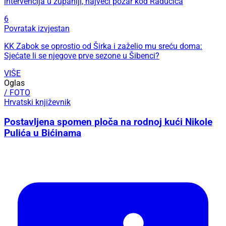
intervencija u županiji, najveći požar kod Radučića
6
Povratak izvjestan
KK Zabok se oprostio od Širka i zaželio mu sreću doma:
Sjećate li se njegove prve sezone u Šibenci?
VIŠE
Oglas
/ FOTO
Hrvatski književnik
Postavljena spomen ploča na rodnoj kući Nikole
Pulića u Bićinama