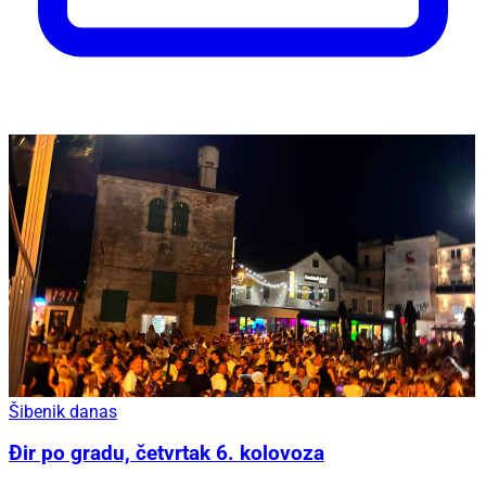
Šibenik danas
Đir po gradu, četvrtak 6. kolovoza