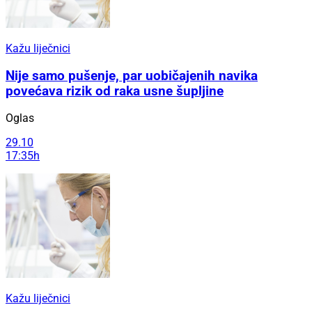
Kažu liječnici
Nije samo pušenje, par uobičajenih navika
povećava rizik od raka usne šupljine
Oglas
29.10
17:35h
Kažu liječnici