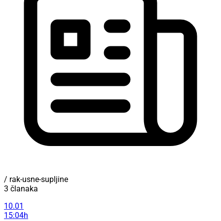
/ rak-usne-supljine
3 članaka
10.01
15:04h