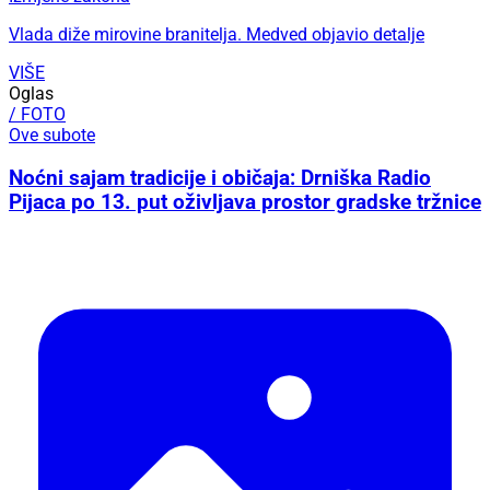
Vlada diže mirovine branitelja. Medved objavio detalje
VIŠE
Oglas
/ FOTO
Ove subote
Noćni sajam tradicije i običaja: Drniška Radio
Pijaca po 13. put oživljava prostor gradske tržnice