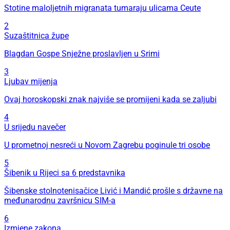
Stotine maloljetnih migranata tumaraju ulicama Ceute
2
Suzaštitnica župe
Blagdan Gospe Snježne proslavljen u Srimi
3
Ljubav mijenja
Ovaj horoskopski znak najviše se promijeni kada se zaljubi
4
U srijedu navečer
U prometnoj nesreći u Novom Zagrebu poginule tri osobe
5
Šibenik u Rijeci sa 6 predstavnika
Šibenske stolnotenisačice Livić i Mandić prošle s državne na
međunarodnu završnicu SIM-a
6
Izmjene zakona