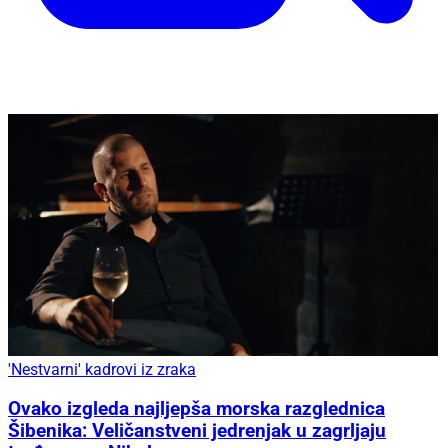
'Nestvarni' kadrovi iz zraka
Ovako izgleda najljepša morska razglednica
Šibenika: Veličanstveni jedrenjak u zagrljaju