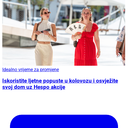
Idealno vrijeme za promjene
Iskoristite ljetne popuste u kolovozu i osvježite
svoj dom uz Hespo akcije