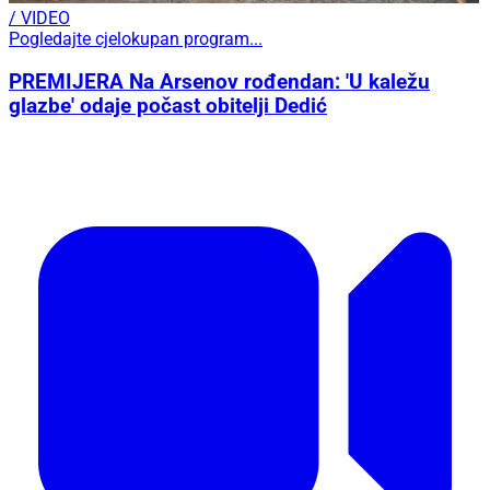
/ VIDEO
Pogledajte cjelokupan program...
PREMIJERA Na Arsenov rođendan: 'U kaležu
glazbe' odaje počast obitelji Dedić