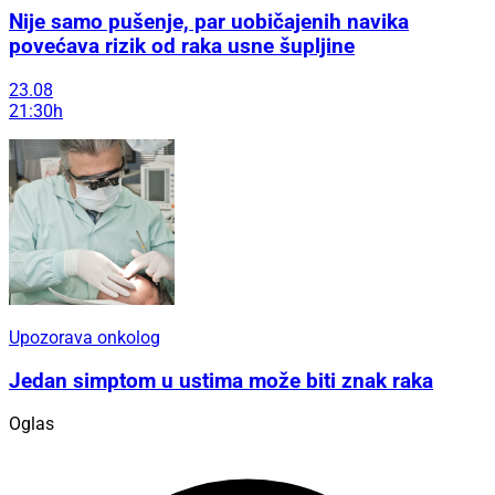
Nije samo pušenje, par uobičajenih navika
povećava rizik od raka usne šupljine
23.08
21:30h
Upozorava onkolog
Jedan simptom u ustima može biti znak raka
Oglas