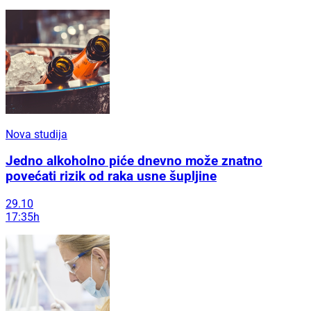
Nova studija
Jedno alkoholno piće dnevno može znatno
povećati rizik od raka usne šupljine
29.10
17:35h