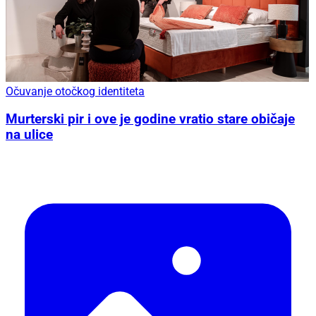
Očuvanje otočkog identiteta
Murterski pir i ove je godine vratio stare običaje
na ulice