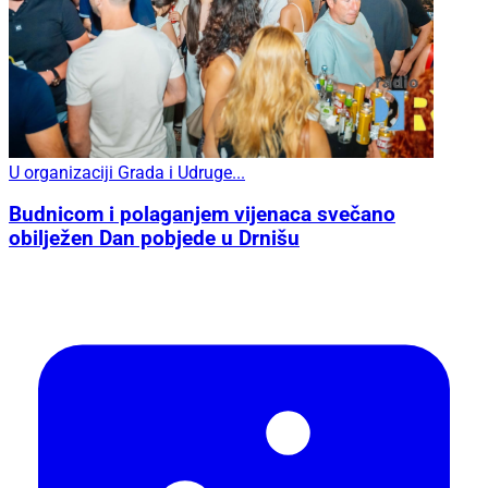
U organizaciji Grada i Udruge...
Budnicom i polaganjem vijenaca svečano
obilježen Dan pobjede u Drnišu