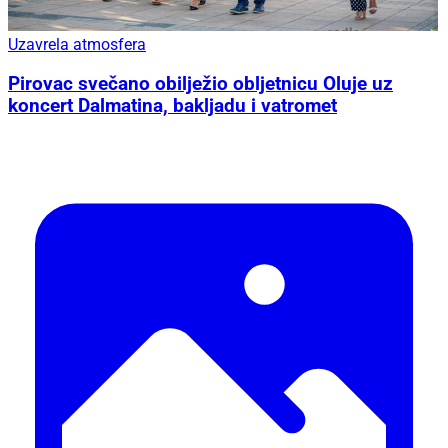
Uzavrela atmosfera
Pirovac svečano obilježio obljetnicu Oluje uz
koncert Dalmatina, bakljadu i vatromet