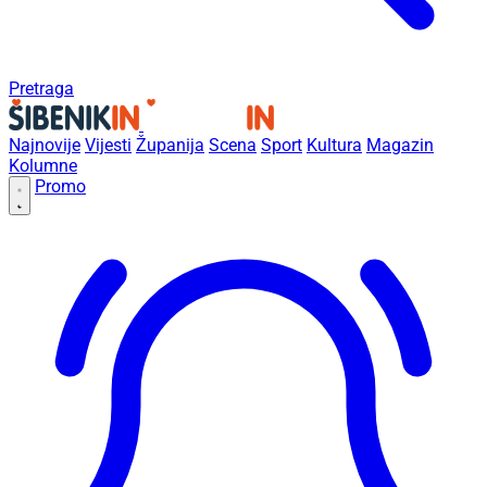
Pretraga
Najnovije
Vijesti
Županija
Scena
Sport
Kultura
Magazin
Kolumne
Promo