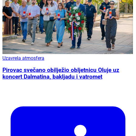
Uzavrela atmosfera
Pirovac svečano obilježio obljetnicu Oluje uz
koncert Dalmatina, bakljadu i vatromet