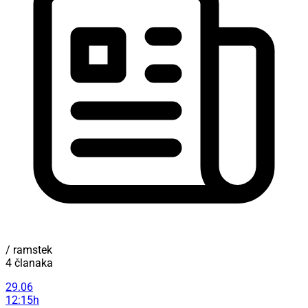
/ ramstek
4 članaka
29.06
12:15h