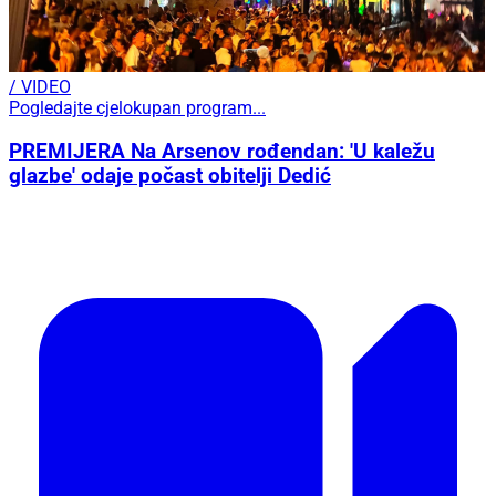
/ VIDEO
Pogledajte cjelokupan program...
PREMIJERA Na Arsenov rođendan: 'U kaležu
glazbe' odaje počast obitelji Dedić