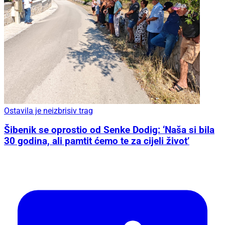
Ostavila je neizbrisiv trag
Šibenik se oprostio od Senke Dodig: ‘Naša si bila
30 godina, ali pamtit ćemo te za cijeli život’