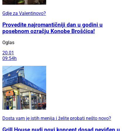
Gdje za Valentinovo?
Provedite najromantičniji dan u godini u
posebnom ozračju Konobe Brošćica!
Oglas
20.01
09:54h
Dosta vam je istih menija i želite probati nešto novo?
Grill House nudi novi koncept dosad neviđen u