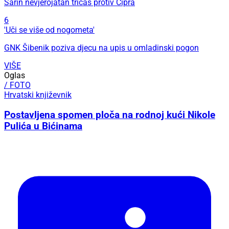
Šarin nevjerojatan tricaš protiv Cipra
6
'Uči se više od nogometa'
GNK Šibenik poziva djecu na upis u omladinski pogon
VIŠE
Oglas
/ FOTO
Hrvatski književnik
Postavljena spomen ploča na rodnoj kući Nikole
Pulića u Bićinama