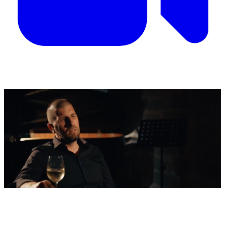
'Nestvarni' kadrovi iz zraka