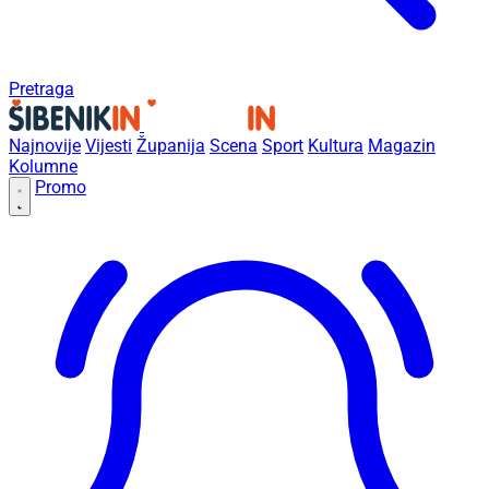
Pretraga
Najnovije
Vijesti
Županija
Scena
Sport
Kultura
Magazin
Kolumne
Promo