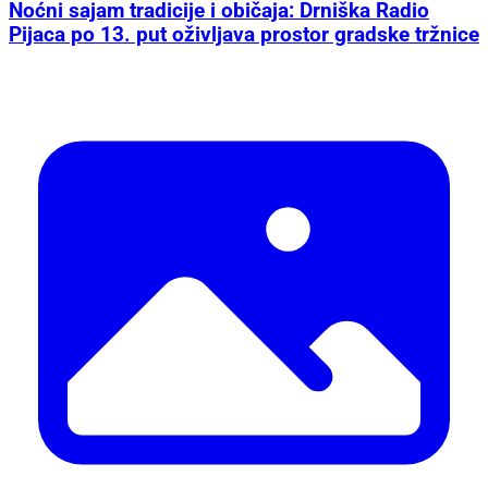
Noćni sajam tradicije i običaja: Drniška Radio
Pijaca po 13. put oživljava prostor gradske tržnice