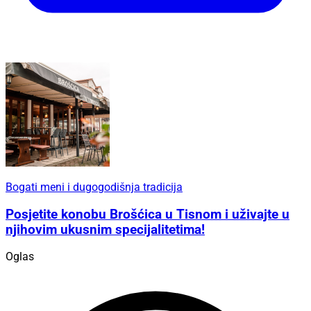
Bogati meni i dugogodišnja tradicija
Posjetite konobu Brošćica u Tisnom i uživajte u
njihovim ukusnim specijalitetima!
Oglas