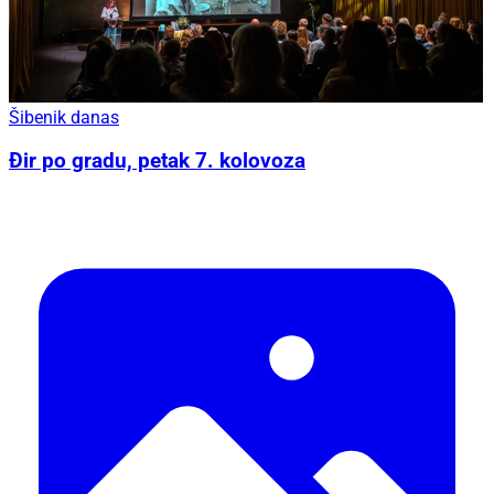
Šibenik danas
Đir po gradu, petak 7. kolovoza