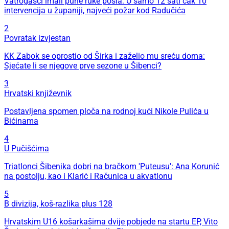
Vatrogasci imali pune ruke posla: U samo 12 sati čak 10
intervencija u županiji, najveći požar kod Radučića
2
Povratak izvjestan
KK Zabok se oprostio od Širka i zaželio mu sreću doma:
Sjećate li se njegove prve sezone u Šibenci?
3
Hrvatski književnik
Postavljena spomen ploča na rodnoj kući Nikole Pulića u
Bićinama
4
U Pučišćima
Triatlonci Šibenika dobri na bračkom 'Puteusu': Ana Korunić
na postolju, kao i Klarić i Računica u akvatlonu
5
B divizija, koš-razlika plus 128
Hrvatskim U16 košarkašima dvije pobjede na startu EP, Vito