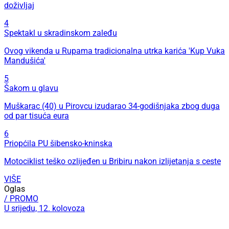
doživljaj
4
Spektakl u skradinskom zaleđu
Ovog vikenda u Rupama tradicionalna utrka karića 'Kup Vuka
Mandušića'
5
Šakom u glavu
Muškarac (40) u Pirovcu izudarao 34-godišnjaka zbog duga
od par tisuća eura
6
Priopćila PU šibensko-kninska
Motociklist teško ozlijeđen u Bribiru nakon izlijetanja s ceste
VIŠE
Oglas
/ PROMO
U srijedu, 12. kolovoza