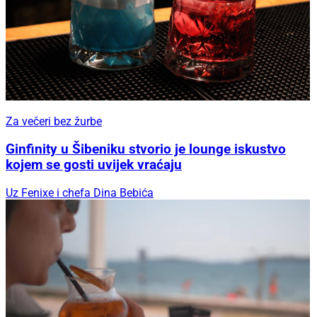
Za večeri bez žurbe
Ginfinity u Šibeniku stvorio je lounge iskustvo
kojem se gosti uvijek vraćaju
Uz Fenixe i chefa Dina Bebića