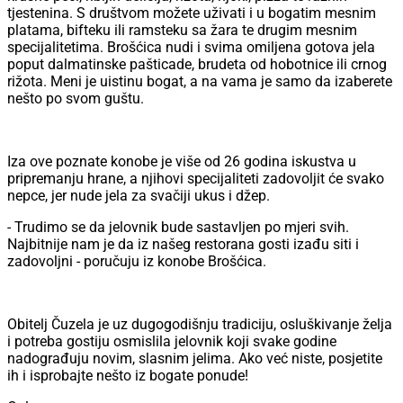
tjestenina. S društvom možete uživati i u bogatim mesnim
platama, bifteku ili ramsteku sa žara te drugim mesnim
specijalitetima. Brošćica nudi i svima omiljena gotova jela
poput dalmatinske pašticade, brudeta od hobotnice ili crnog
rižota. Meni je uistinu bogat, a na vama je samo da izaberete
nešto po svom guštu.
Iza ove poznate konobe je više od 26 godina iskustva u
pripremanju hrane, a njihovi specijaliteti zadovoljit će svako
nepce, jer nude jela za svačiji ukus i džep.
- Trudimo se da jelovnik bude sastavljen po mjeri svih.
Najbitnije nam je da iz našeg restorana gosti izađu siti i
zadovoljni - poručuju iz konobe Brošćica.
Obitelj Čuzela je uz dugogodišnju tradiciju, osluškivanje želja
i potreba gostiju osmislila jelovnik koji svake godine
nadograđuju novim, slasnim jelima. Ako već niste, posjetite
ih i isprobajte nešto iz bogate ponude!