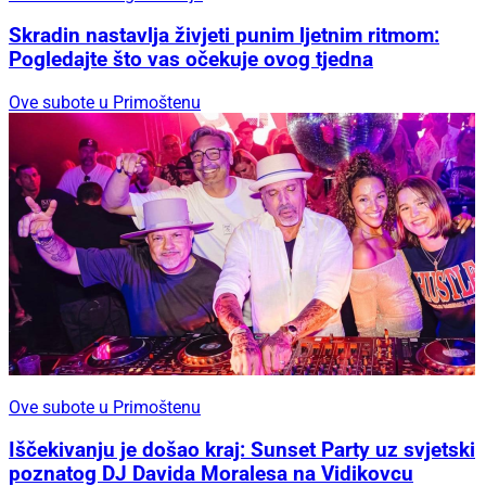
Skradin nastavlja živjeti punim ljetnim ritmom:
Pogledajte što vas očekuje ovog tjedna
Ove subote u Primoštenu
Ove subote u Primoštenu
Iščekivanju je došao kraj: Sunset Party uz svjetski
poznatog DJ Davida Moralesa na Vidikovcu