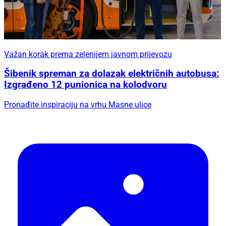
Važan korak prema zelenijem javnom prijevozu
Šibenik spreman za dolazak električnih autobusa:
Izgrađeno 12 punionica na kolodvoru
Pronađite inspiraciju na vrhu Masne ulice