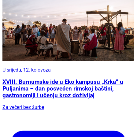
U srijedu, 12. kolovoza
XVIII. Burnumske ide u Eko kampusu „Krka“ u
Puljanima – dan posvećen rimskoj baštini,
gastronomiji i učenju kroz doživljaj
Za večeri bez žurbe