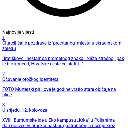
Najnovije vijesti
1
Čitatelj šalje pozdrave iz 'precrtanog' mjesta u skradinskom
zaleđu
Bratiškovci 'nestali' sa prometnog znaka: 'Ništa strašno, ipak
je bio koncert, Hrvatske ceste će platiti...'
2
Očuvanje otočkog identiteta
FOTO Murterski pir i ove je godine vratio stare običaje na
ulice
3
U srijedu, 12. kolovoza
XVIII. Burnumske ide u Eko kampusu „Krka“ u Puljanima –
dan posvećen rimskoj baštini, gastronomiji i učenju kroz