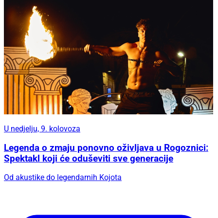
U nedjelju, 9. kolovoza
Legenda o zmaju ponovno oživljava u Rogoznici:
Spektakl koji će oduševiti sve generacije
Od akustike do legendarnih Kojota