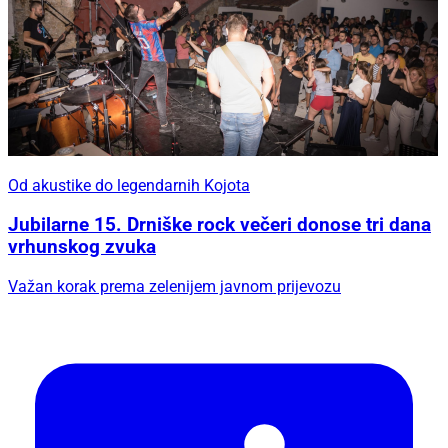
Od akustike do legendarnih Kojota
Jubilarne 15. Drniške rock večeri donose tri dana
vrhunskog zvuka
Važan korak prema zelenijem javnom prijevozu