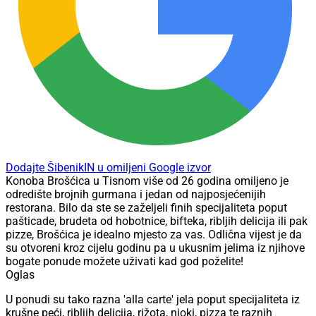
Dodajte ŠibenikIN u omiljeni Google izvor
Konoba Brošćica u Tisnom više od 26 godina omiljeno je
odredište brojnih gurmana i jedan od najposjećenijih
restorana. Bilo da ste se zaželjeli finih specijaliteta poput
pašticade, brudeta od hobotnice, bifteka, ribljih delicija ili pak
pizze, Brošćica je idealno mjesto za vas. Odlična vijest je da
su otvoreni kroz cijelu godinu pa u ukusnim jelima iz njihove
bogate ponude možete uživati kad god poželite!
Oglas
U ponudi su tako razna 'alla carte' jela poput specijaliteta iz
krušne peći, ribljih delicija, rižota, njoki, pizza te raznih