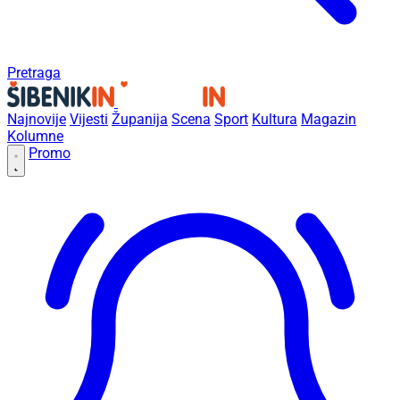
Pretraga
Najnovije
Vijesti
Županija
Scena
Sport
Kultura
Magazin
Kolumne
Promo