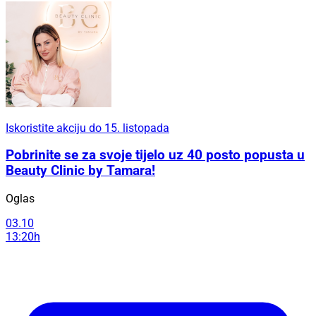
Iskoristite akciju do 15. listopada
Pobrinite se za svoje tijelo uz 40 posto popusta u
Beauty Clinic by Tamara!
Oglas
03.10
13:20h