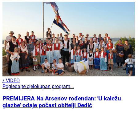
/ VIDEO
Pogledajte cjelokupan program...
PREMIJERA Na Arsenov rođendan: 'U kaležu
glazbe' odaje počast obitelji Dedić