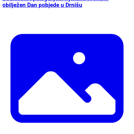
obilježen Dan pobjede u Drnišu