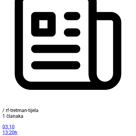
/ rf-tretman-tijela
1 članaka
03.10
13:20h