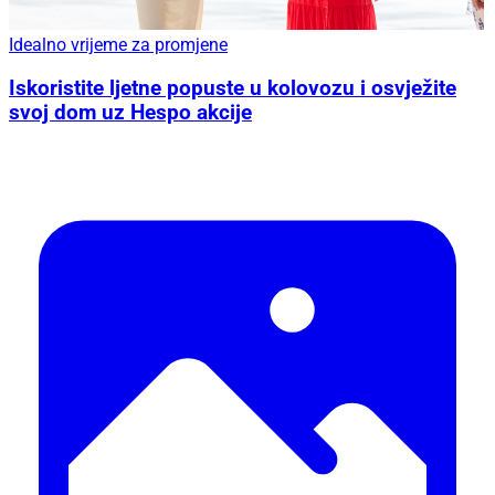
Idealno vrijeme za promjene
Iskoristite ljetne popuste u kolovozu i osvježite
svoj dom uz Hespo akcije