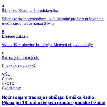
4
Šibenik u Rijeci sa 6 predstavnika
Šibenske stolnotenisačice Livić i Mandić prošle s državne na
međunarodnu završnicu SIM-a
5
Izmjene zakona
Vlada diže mirovine branitelja. Medved objavio detalje
6
Sve na jednom mjestu
Di vanka za vikend?
VIŠE
Oglas
/ FOTO
Ove subote
Noćni sajam tradicije i običaja: Drniška Radio
Pijaca po 13. put oživljava prostor gradske tržnice