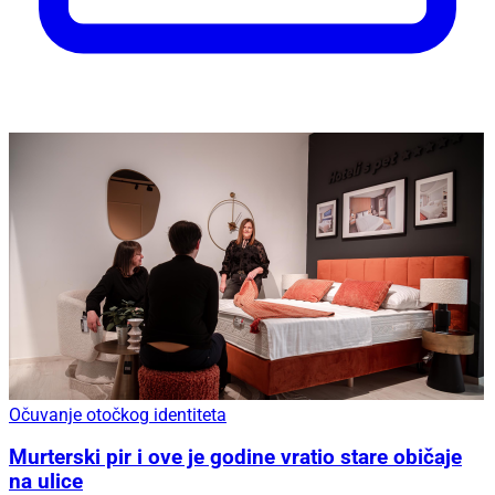
Očuvanje otočkog identiteta
Murterski pir i ove je godine vratio stare običaje
na ulice