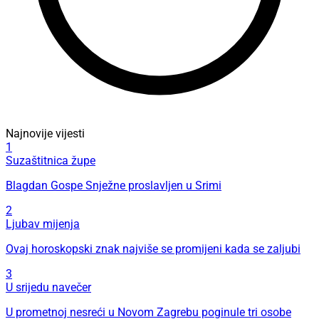
Najnovije vijesti
1
Suzaštitnica župe
Blagdan Gospe Snježne proslavljen u Srimi
2
Ljubav mijenja
Ovaj horoskopski znak najviše se promijeni kada se zaljubi
3
U srijedu navečer
U prometnoj nesreći u Novom Zagrebu poginule tri osobe