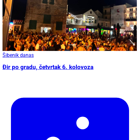
Šibenik danas
Đir po gradu, četvrtak 6. kolovoza