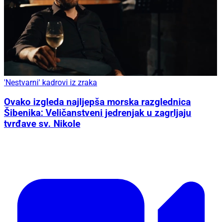
'Nestvarni' kadrovi iz zraka
Ovako izgleda najljepša morska razglednica
Šibenika: Veličanstveni jedrenjak u zagrljaju
tvrđave sv. Nikole