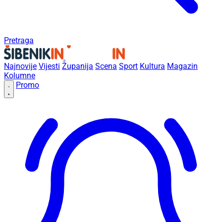
Pretraga
Najnovije
Vijesti
Županija
Scena
Sport
Kultura
Magazin
Kolumne
Promo