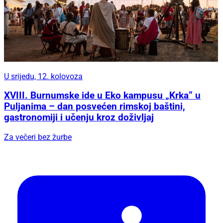
U srijedu, 12. kolovoza
XVIII. Burnumske ide u Eko kampusu „Krka“ u
Puljanima – dan posvećen rimskoj baštini,
gastronomiji i učenju kroz doživljaj
Za večeri bez žurbe