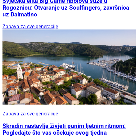
Svjetska elita Big Game ribolova stiže u
Rogoznicu: Otvaranje uz Soulfingers, završnica
uz Dalmatino
Zabava za sve generacije
Zabava za sve generacije
Skradin nastavlja živjeti punim ljetnim ritmom:
Pogledajte što vas očekuje ovog tjedna