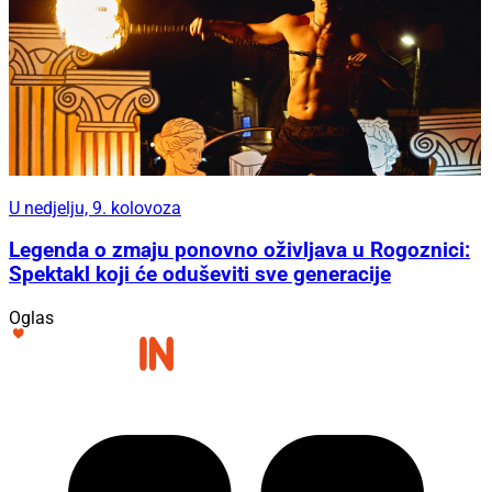
U nedjelju, 9. kolovoza
Legenda o zmaju ponovno oživljava u Rogoznici:
Spektakl koji će oduševiti sve generacije
Oglas