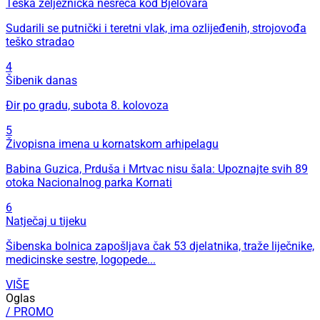
Teška željeznička nesreća kod Bjelovara
Sudarili se putnički i teretni vlak, ima ozlijeđenih, strojovođa
teško stradao
4
Šibenik danas
Đir po gradu, subota 8. kolovoza
5
Živopisna imena u kornatskom arhipelagu
Babina Guzica, Prduša i Mrtvac nisu šala: Upoznajte svih 89
otoka Nacionalnog parka Kornati
6
Natječaj u tijeku
Šibenska bolnica zapošljava čak 53 djelatnika, traže liječnike,
medicinske sestre, logopede...
VIŠE
Oglas
/ PROMO