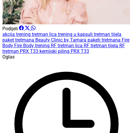
Podijeli
akcija
trening
tretman lica
trening u kapsuli
tretman tijela
paket tretmana
Beauty Clinic by Tamara
paketi tretmana
Fire
Body
Fire Body trening
RF tretman lica
RF tretman tijela
RF
tretman
PRX T33
kemijski piling PRX T33
Oglas