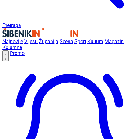
Pretraga
Najnovije
Vijesti
Županija
Scena
Sport
Kultura
Magazin
Kolumne
Promo