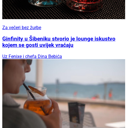
Za večeri bez žurbe
Ginfinity u Šibeniku stvorio je lounge iskustvo
kojem se gosti uvijek vraćaju
Uz Fenixe i chefa Dina Bebića