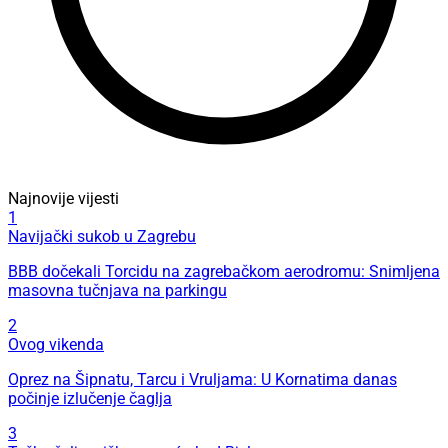
Najnovije vijesti
1
Navijački sukob u Zagrebu
BBB dočekali Torcidu na zagrebačkom aerodromu: Snimljena
masovna tučnjava na parkingu
2
Ovog vikenda
Oprez na Šipnatu, Tarcu i Vruljama: U Kornatima danas
počinje izlučenje čaglja
3