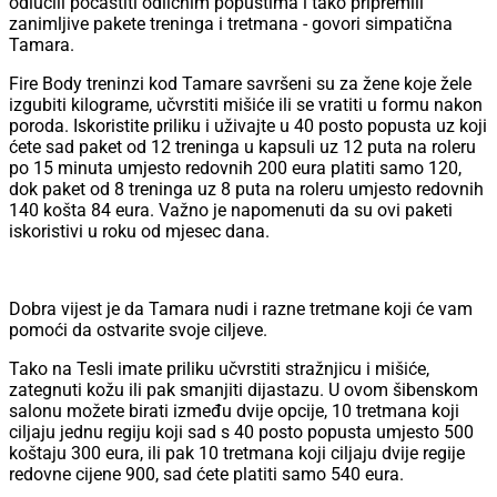
odlučili počastiti odličnim popustima i tako pripremili
zanimljive pakete treninga i tretmana - govori simpatična
Tamara.
Fire Body treninzi kod Tamare savršeni su za žene koje žele
izgubiti kilograme, učvrstiti mišiće ili se vratiti u formu nakon
poroda. Iskoristite priliku i uživajte u 40 posto popusta uz koji
ćete sad paket od 12 treninga u kapsuli uz 12 puta na roleru
po 15 minuta umjesto redovnih 200 eura platiti samo 120,
dok paket od 8 treninga uz 8 puta na roleru umjesto redovnih
140 košta 84 eura. Važno je napomenuti da su ovi paketi
iskoristivi u roku od mjesec dana.
Dobra vijest je da Tamara nudi i razne tretmane koji će vam
pomoći da ostvarite svoje ciljeve.
Tako na Tesli imate priliku učvrstiti stražnjicu i mišiće,
zategnuti kožu ili pak smanjiti dijastazu. U ovom šibenskom
salonu možete birati između dvije opcije, 10 tretmana koji
ciljaju jednu regiju koji sad s 40 posto popusta umjesto 500
koštaju 300 eura, ili pak 10 tretmana koji ciljaju dvije regije
redovne cijene 900, sad ćete platiti samo 540 eura.