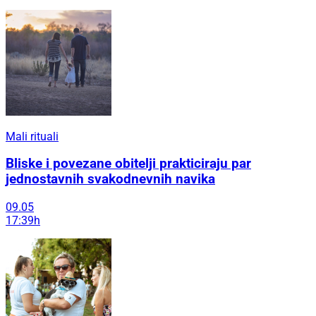
Mali rituali
Bliske i povezane obitelji prakticiraju par
jednostavnih svakodnevnih navika
09.05
17:39h