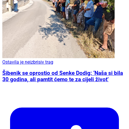
Ostavila je neizbrisiv trag
Šibenik se oprostio od Senke Dodig: ‘Naša si bila
30 godina, ali pamtit ćemo te za cijeli život’