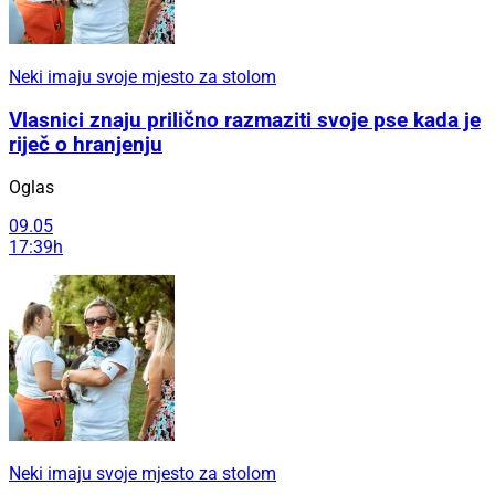
Neki imaju svoje mjesto za stolom
Vlasnici znaju prilično razmaziti svoje pse kada je
riječ o hranjenju
Oglas
09.05
17:39h
Neki imaju svoje mjesto za stolom