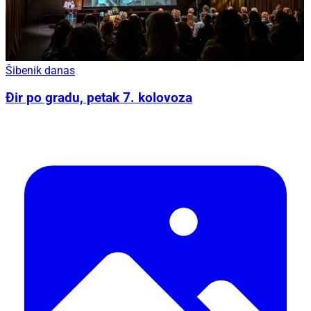
Šibenik danas
Đir po gradu, petak 7. kolovoza