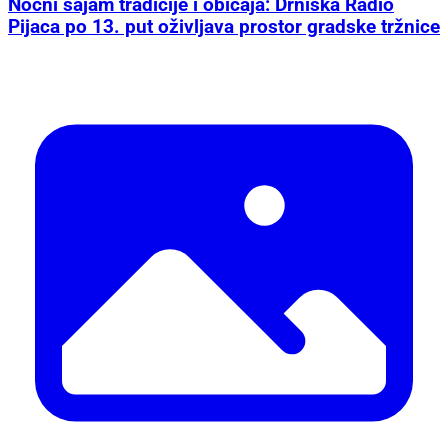
Noćni sajam tradicije i običaja: Drniška Radio
Pijaca po 13. put oživljava prostor gradske tržnice