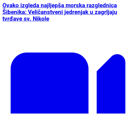
Ovako izgleda najljepša morska razglednica
Šibenika: Veličanstveni jedrenjak u zagrljaju
tvrđave sv. Nikole