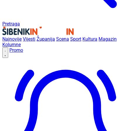
Pretraga
Najnovije
Vijesti
Županija
Scena
Sport
Kultura
Magazin
Kolumne
Promo