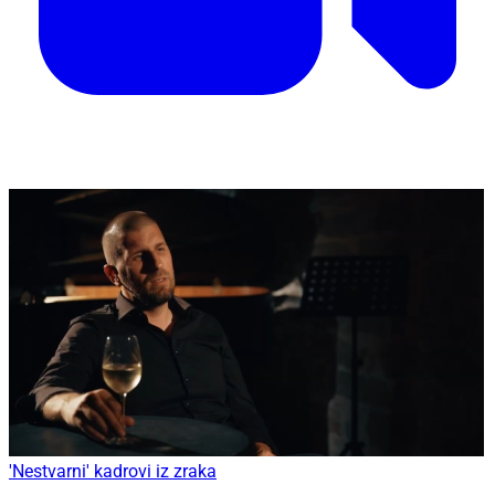
'Nestvarni' kadrovi iz zraka