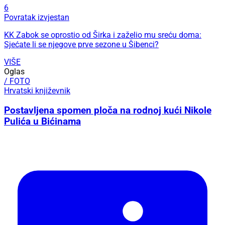
6
Povratak izvjestan
KK Zabok se oprostio od Širka i zaželio mu sreću doma:
Sjećate li se njegove prve sezone u Šibenci?
VIŠE
Oglas
/ FOTO
Hrvatski književnik
Postavljena spomen ploča na rodnoj kući Nikole
Pulića u Bićinama