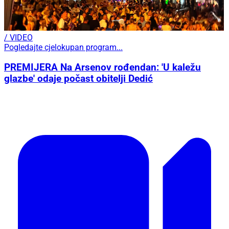
/ VIDEO
Pogledajte cjelokupan program...
PREMIJERA Na Arsenov rođendan: 'U kaležu
glazbe' odaje počast obitelji Dedić