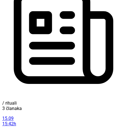
/ rituali
3 članaka
15.09
15:42h