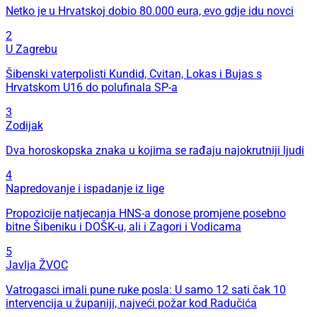
Netko je u Hrvatskoj dobio 80.000 eura, evo gdje idu novci
2
U Zagrebu
Šibenski vaterpolisti Kundid, Cvitan, Lokas i Bujas s
Hrvatskom U16 do polufinala SP-a
3
Zodijak
Dva horoskopska znaka u kojima se rađaju najokrutniji ljudi
4
Napredovanje i ispadanje iz lige
Propozicije natjecanja HNS-a donose promjene posebno
bitne Šibeniku i DOŠK-u, ali i Zagori i Vodicama
5
Javlja ŽVOC
Vatrogasci imali pune ruke posla: U samo 12 sati čak 10
intervencija u županiji, najveći požar kod Radučića