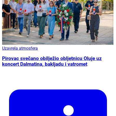
Uzavrela atmosfera
Pirovac svečano obilježio obljetnicu Oluje uz
koncert Dalmatina, bakljadu i vatromet