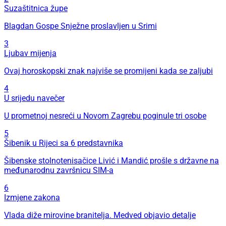
Suzaštitnica župe
Blagdan Gospe Snježne proslavljen u Srimi
3
Ljubav mijenja
Ovaj horoskopski znak najviše se promijeni kada se zaljubi
4
U srijedu navečer
U prometnoj nesreći u Novom Zagrebu poginule tri osobe
5
Šibenik u Rijeci sa 6 predstavnika
Šibenske stolnotenisačice Livić i Mandić prošle s državne na
međunarodnu završnicu SIM-a
6
Izmjene zakona
Vlada diže mirovine branitelja. Medved objavio detalje