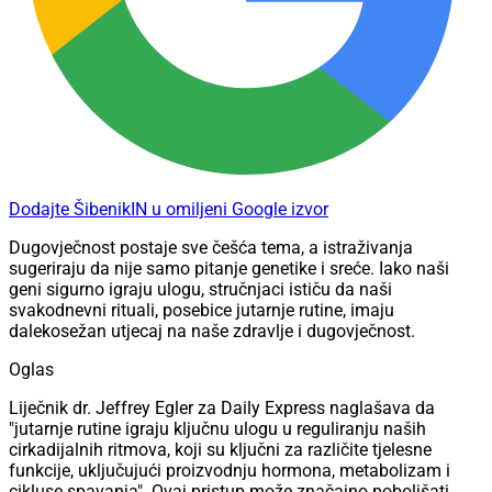
Dodajte ŠibenikIN u omiljeni Google izvor
Dugovječnost postaje sve češća tema, a istraživanja
sugeriraju da nije samo pitanje genetike i sreće. Iako naši
geni sigurno igraju ulogu, stručnjaci ističu da naši
svakodnevni rituali, posebice jutarnje rutine, imaju
dalekosežan utjecaj na naše zdravlje i dugovječnost.
Oglas
Liječnik dr. Jeffrey Egler za Daily Express naglašava da
"jutarnje rutine igraju ključnu ulogu u reguliranju naših
cirkadijalnih ritmova, koji su ključni za različite tjelesne
funkcije, uključujući proizvodnju hormona, metabolizam i
cikluse spavanja". Ovaj pristup može značajno poboljšati