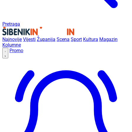
Pretraga
Najnovije
Vijesti
Županija
Scena
Sport
Kultura
Magazin
Kolumne
Promo