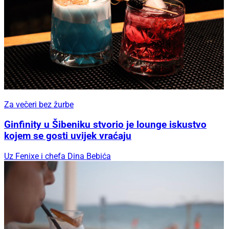
Za večeri bez žurbe
Ginfinity u Šibeniku stvorio je lounge iskustvo
kojem se gosti uvijek vraćaju
Uz Fenixe i chefa Dina Bebića