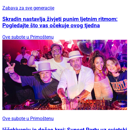
Zabava za sve generacije
Skradin nastavlja živjeti punim ljetnim ritmom:
Pogledajte što vas očekuje ovog tjedna
Ove subote u Primoštenu
Ove subote u Primoštenu
Iščekivanju je došao kraj: Sunset Party uz svjetski