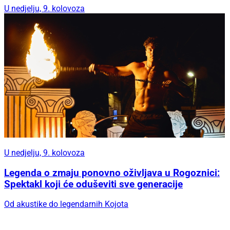
U nedjelju, 9. kolovoza
U nedjelju, 9. kolovoza
Legenda o zmaju ponovno oživljava u Rogoznici:
Spektakl koji će oduševiti sve generacije
Od akustike do legendarnih Kojota