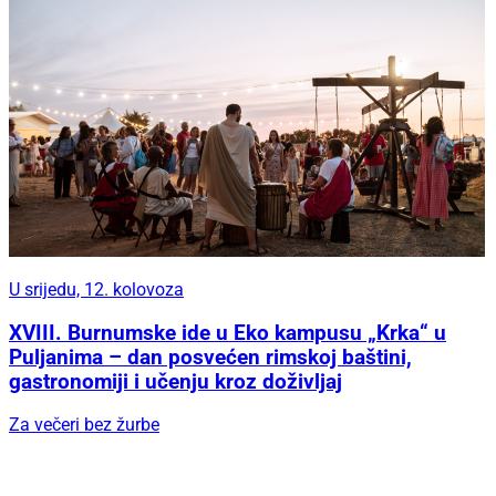
U srijedu, 12. kolovoza
XVIII. Burnumske ide u Eko kampusu „Krka“ u
Puljanima – dan posvećen rimskoj baštini,
gastronomiji i učenju kroz doživljaj
Za večeri bez žurbe