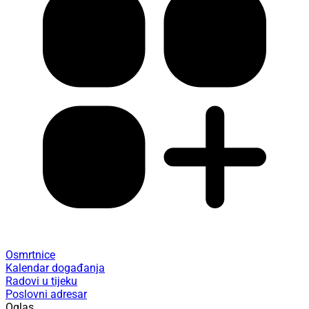
Osmrtnice
Kalendar događanja
Radovi u tijeku
Poslovni adresar
Oglas