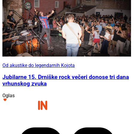
Od akustike do legendarnih Kojota
Jubilarne 15. Drniške rock večeri donose tri dana
vrhunskog zvuka
Oglas