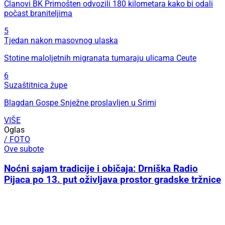
Članovi BK Primošten odvozili 180 kilometara kako bi odali
počast braniteljima
5
Tjedan nakon masovnog ulaska
Stotine maloljetnih migranata tumaraju ulicama Ceute
6
Suzaštitnica župe
Blagdan Gospe Snježne proslavljen u Srimi
VIŠE
Oglas
/ FOTO
Ove subote
Noćni sajam tradicije i običaja: Drniška Radio
Pijaca po 13. put oživljava prostor gradske tržnice