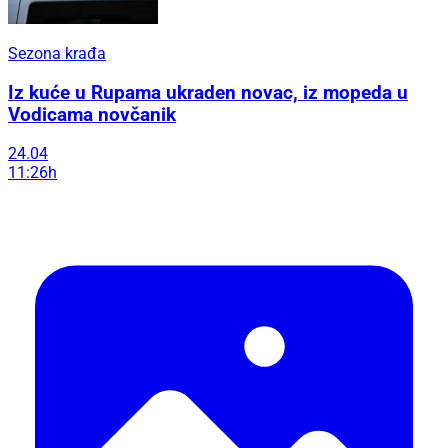
Sezona krađa
Iz kuće u Rupama ukraden novac, iz mopeda u
Vodicama novčanik
24.04
11:26h