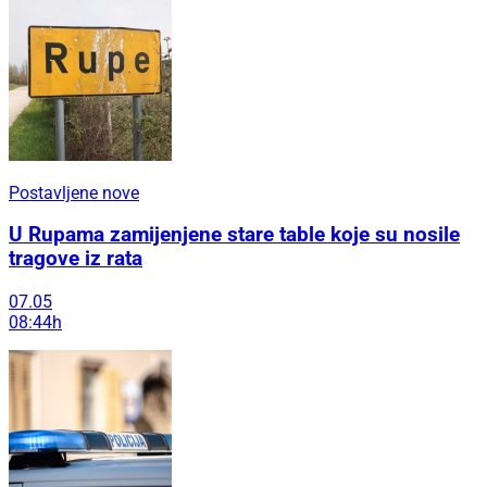
Postavljene nove
U Rupama zamijenjene stare table koje su nosile
tragove iz rata
07.05
08:44h