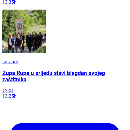
13:35h
sv. Jure
Župa Rupe u srijedu slavi blagdan svojeg
zaštitnika
12.01
13:25h