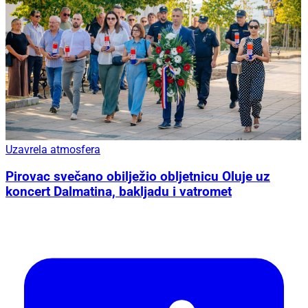
Uzavrela atmosfera
Pirovac svečano obilježio obljetnicu Oluje uz
koncert Dalmatina, bakljadu i vatromet