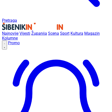
Pretraga
Najnovije
Vijesti
Županija
Scena
Sport
Kultura
Magazin
Kolumne
Promo