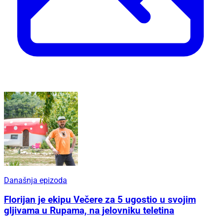
Današnja epizoda
Florijan je ekipu Večere za 5 ugostio u svojim
gljivama u Rupama, na jelovniku teletina