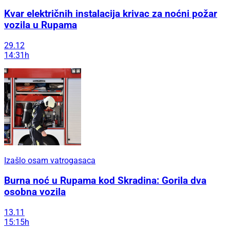
Kvar električnih instalacija krivac za noćni požar
vozila u Rupama
29.12
14:31h
Izašlo osam vatrogasaca
Burna noć u Rupama kod Skradina: Gorila dva
osobna vozila
13.11
15:15h