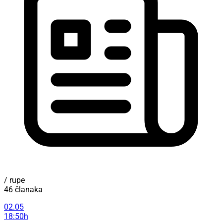
/ rupe
46 članaka
02.05
18:50h