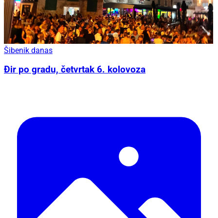
Šibenik danas
Đir po gradu, četvrtak 6. kolovoza