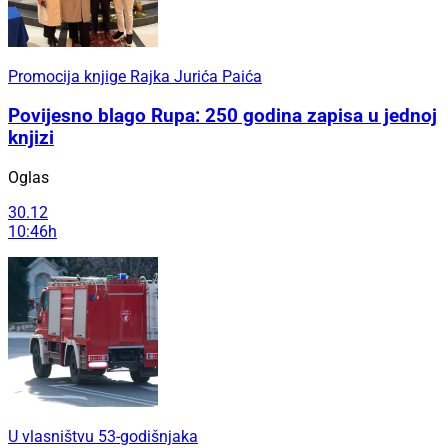
Promocija knjige Rajka Jurića Paića
Povijesno blago Rupa: 250 godina zapisa u jednoj
knjizi
Oglas
30.12
10:46h
U vlasništvu 53-godišnjaka