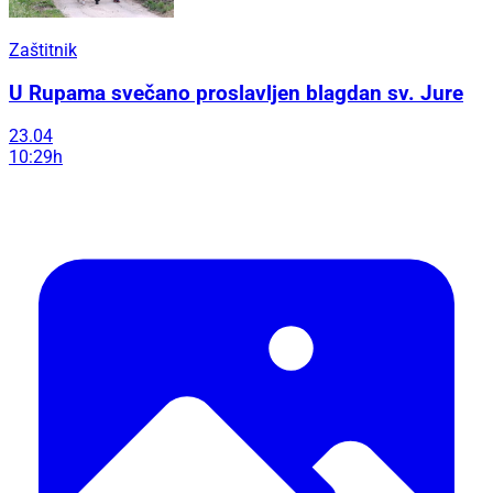
Zaštitnik
U Rupama svečano proslavljen blagdan sv. Jure
23.04
10:29h