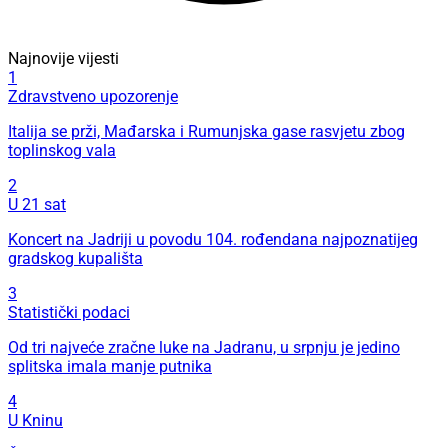
Najnovije vijesti
1
Zdravstveno upozorenje
Italija se prži, Mađarska i Rumunjska gase rasvjetu zbog
toplinskog vala
2
U 21 sat
Koncert na Jadriji u povodu 104. rođendana najpoznatijeg
gradskog kupališta
3
Statistički podaci
Od tri najveće zračne luke na Jadranu, u srpnju je jedino
splitska imala manje putnika
4
U Kninu