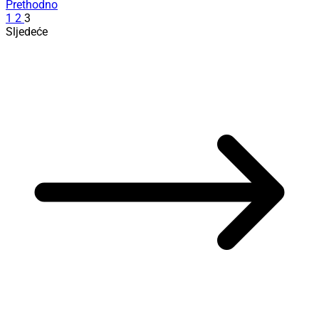
Prethodno
1
2
3
Sljedeće