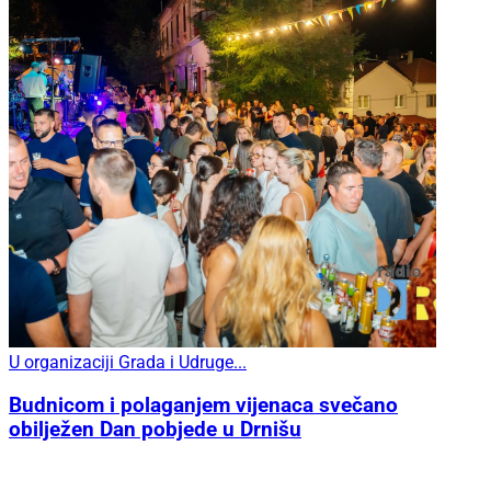
U organizaciji Grada i Udruge...
Budnicom i polaganjem vijenaca svečano
obilježen Dan pobjede u Drnišu