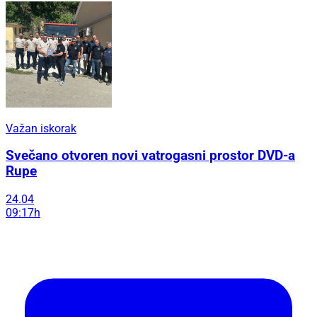
Važan iskorak
Svečano otvoren novi vatrogasni prostor DVD-a
Rupe
24.04
09:17h