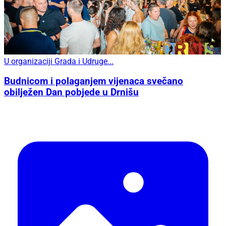
U organizaciji Grada i Udruge...
Budnicom i polaganjem vijenaca svečano
obilježen Dan pobjede u Drnišu