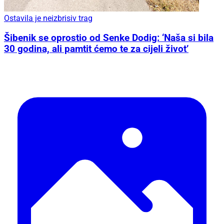
Ostavila je neizbrisiv trag
Šibenik se oprostio od Senke Dodig: ‘Naša si bila
30 godina, ali pamtit ćemo te za cijeli život’