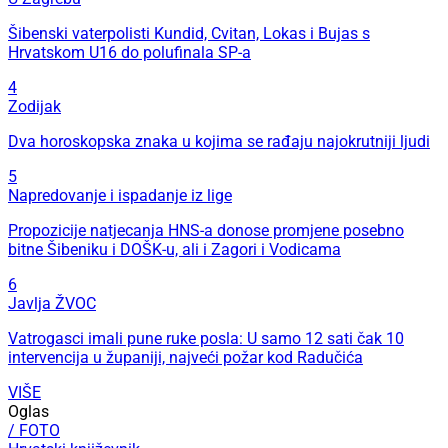
Šibenski vaterpolisti Kundid, Cvitan, Lokas i Bujas s
Hrvatskom U16 do polufinala SP-a
4
Zodijak
Dva horoskopska znaka u kojima se rađaju najokrutniji ljudi
5
Napredovanje i ispadanje iz lige
Propozicije natjecanja HNS-a donose promjene posebno
bitne Šibeniku i DOŠK-u, ali i Zagori i Vodicama
6
Javlja ŽVOC
Vatrogasci imali pune ruke posla: U samo 12 sati čak 10
intervencija u županiji, najveći požar kod Radučića
VIŠE
Oglas
/ FOTO