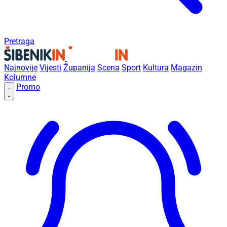
Pretraga
Najnovije
Vijesti
Županija
Scena
Sport
Kultura
Magazin
Kolumne
Promo