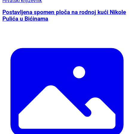
Hrvatski književnik
Postavljena spomen ploča na rodnoj kući Nikole
Pulića u Bićinama