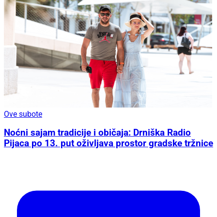
Ove subote
Noćni sajam tradicije i običaja: Drniška Radio
Pijaca po 13. put oživljava prostor gradske tržnice