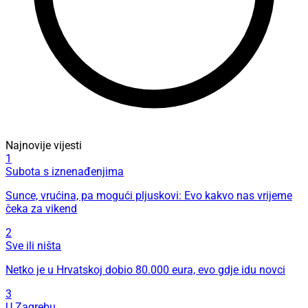
Najnovije vijesti
1
Subota s iznenađenjima
Sunce, vrućina, pa mogući pljuskovi: Evo kakvo nas vrijeme
čeka za vikend
2
Sve ili ništa
Netko je u Hrvatskoj dobio 80.000 eura, evo gdje idu novci
3
U Zagrebu