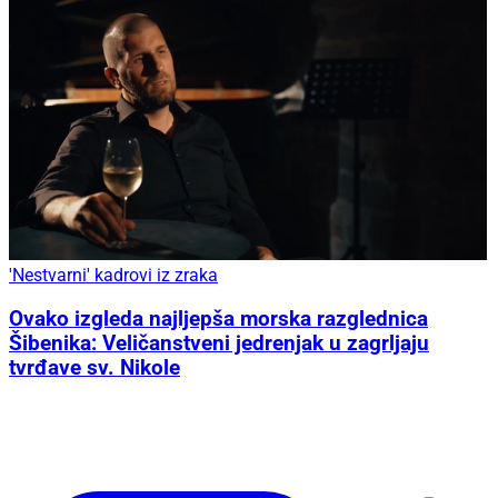
'Nestvarni' kadrovi iz zraka
Ovako izgleda najljepša morska razglednica
Šibenika: Veličanstveni jedrenjak u zagrljaju
tvrđave sv. Nikole