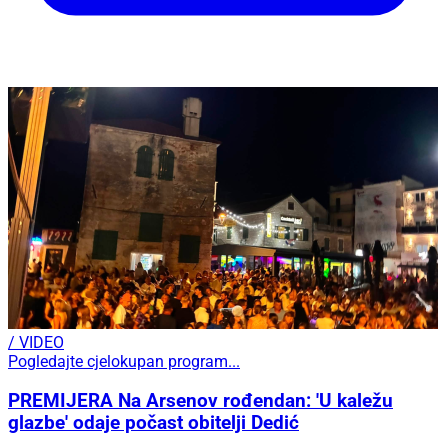
/ VIDEO
Pogledajte cjelokupan program...
PREMIJERA Na Arsenov rođendan: 'U kaležu
glazbe' odaje počast obitelji Dedić