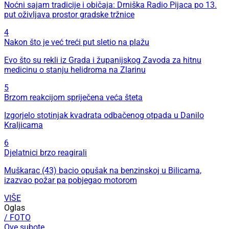
Noćni sajam tradicije i običaja: Drniška Radio Pijaca po 13.
put oživljava prostor gradske tržnice
4
Nakon što je već treći put sletio na plažu
Evo što su rekli iz Grada i županijskog Zavoda za hitnu
medicinu o stanju helidroma na Zlarinu
5
Brzom reakcijom spriječena veća šteta
Izgorjelo stotinjak kvadrata odbačenog otpada u Danilo
Kraljicama
6
Djelatnici brzo reagirali
Muškarac (43) bacio opušak na benzinskoj u Bilicama,
izazvao požar pa pobjegao motorom
VIŠE
Oglas
/ FOTO
Ove subote