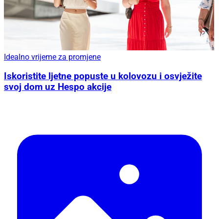
Idealno vrijeme za promjene
Iskoristite ljetne popuste u kolovozu i osvježite
svoj dom uz Hespo akcije