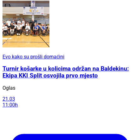
Evo kako su prošli domaćini
Turnir košarke u kolicima održan na Baldekinu:
Ekipa KKI Split osvojila prvo mjesto
Oglas
21.03
11:00h