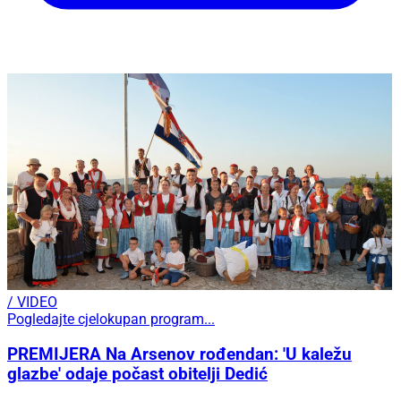
/ VIDEO
Pogledajte cjelokupan program...
PREMIJERA Na Arsenov rođendan: 'U kaležu
glazbe' odaje počast obitelji Dedić