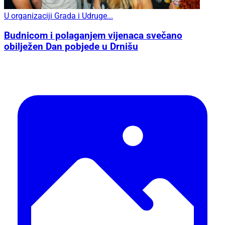
U organizaciji Grada i Udruge...
Budnicom i polaganjem vijenaca svečano
obilježen Dan pobjede u Drnišu