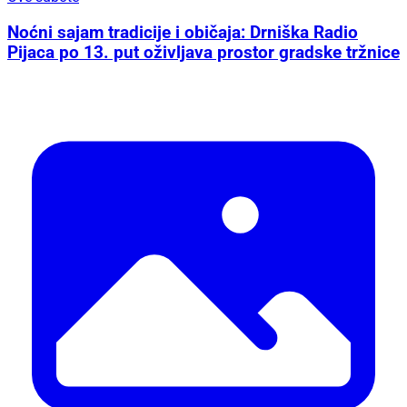
Noćni sajam tradicije i običaja: Drniška Radio
Pijaca po 13. put oživljava prostor gradske tržnice