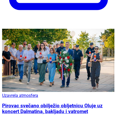
Uzavrela atmosfera
Pirovac svečano obilježio obljetnicu Oluje uz
koncert Dalmatina, bakljadu i vatromet