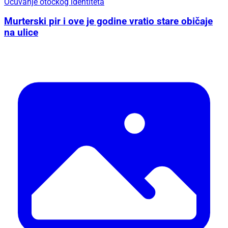
Očuvanje otočkog identiteta
Murterski pir i ove je godine vratio stare običaje
na ulice