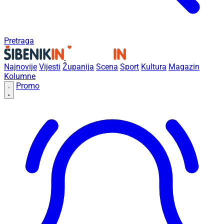
Pretraga
Najnovije
Vijesti
Županija
Scena
Sport
Kultura
Magazin
Kolumne
Promo