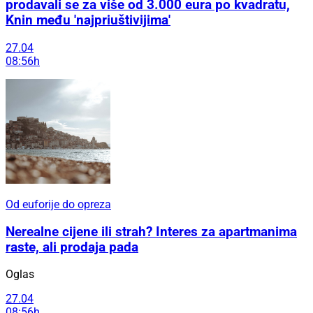
prodavali se za više od 3.000 eura po kvadratu,
Knin među 'najpriuštivijima'
27.04
08:56h
Od euforije do opreza
Nerealne cijene ili strah? Interes za apartmanima
raste, ali prodaja pada
Oglas
27.04
08:56h