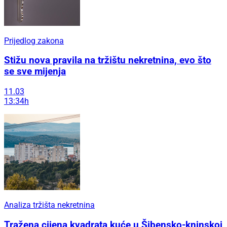
Prijedlog zakona
Stižu nova pravila na tržištu nekretnina, evo što
se sve mijenja
11.03
13:34h
Analiza tržišta nekretnina
Tražena cijena kvadrata kuće u Šibensko-kninskoj