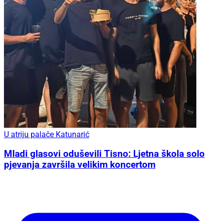
U atriju palače Katunarić
Mladi glasovi oduševili Tisno: Ljetna škola solo
pjevanja završila velikim koncertom