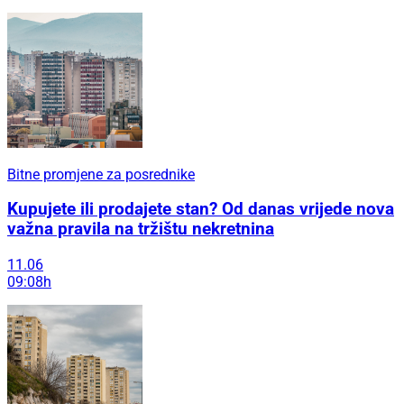
Bitne promjene za posrednike
Kupujete ili prodajete stan? Od danas vrijede nova
važna pravila na tržištu nekretnina
11.06
09:08h