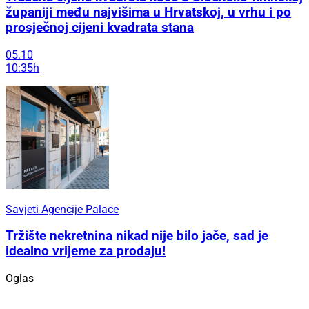
županiji među najvišima u Hrvatskoj, u vrhu i po
prosječnoj cijeni kvadrata stana
05.10
10:35h
Savjeti Agencije Palace
Tržište nekretnina nikad nije bilo jače, sad je
idealno vrijeme za prodaju!
Oglas