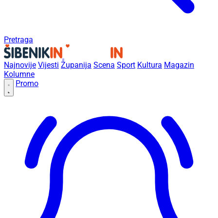
Pretraga
Najnovije
Vijesti
Županija
Scena
Sport
Kultura
Magazin
Kolumne
Promo