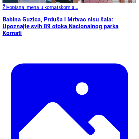
Živopisna imena u kornatskom a...
Babina Guzica, Prduša i Mrtvac nisu šala:
Upoznajte svih 89 otoka Nacionalnog parka
Kornati