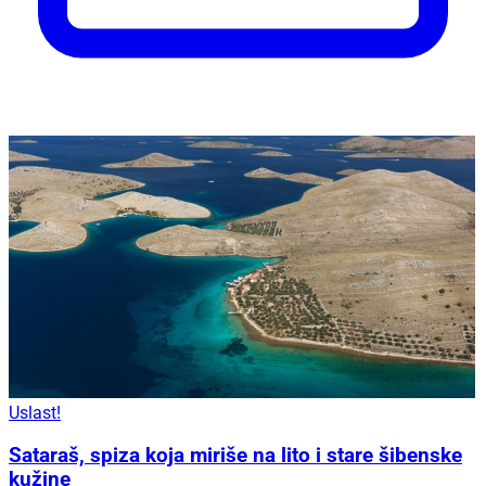
Uslast!
Sataraš, spiza koja miriše na lito i stare šibenske
kužine