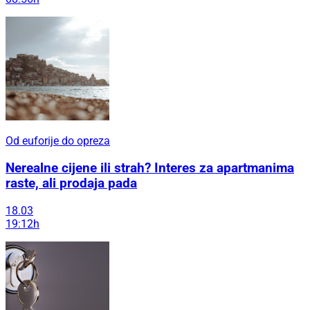
Od euforije do opreza
Nerealne cijene ili strah? Interes za apartmanima
raste, ali prodaja pada
18.03
19:12h