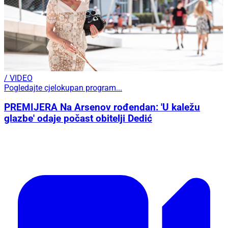
/ VIDEO
Pogledajte cjelokupan program...
PREMIJERA Na Arsenov rođendan: 'U kaležu
glazbe' odaje počast obitelji Dedić