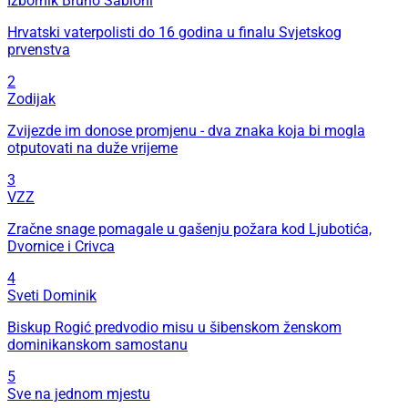
Izbornik Bruno Sabioni
Hrvatski vaterpolisti do 16 godina u finalu Svjetskog
prvenstva
2
Zodijak
Zvijezde im donose promjenu - dva znaka koja bi mogla
otputovati na duže vrijeme
3
VZZ
Zračne snage pomagale u gašenju požara kod Ljubotića,
Dvornice i Crivca
4
Sveti Dominik
Biskup Rogić predvodio misu u šibenskom ženskom
dominikanskom samostanu
5
Sve na jednom mjestu