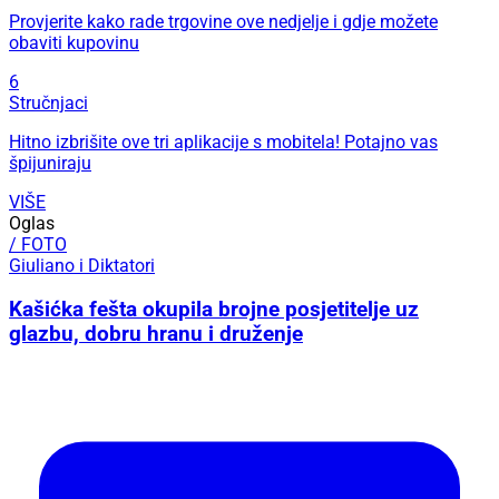
Provjerite kako rade trgovine ove nedjelje i gdje možete
obaviti kupovinu
6
Stručnjaci
Hitno izbrišite ove tri aplikacije s mobitela! Potajno vas
špijuniraju
VIŠE
Oglas
/ FOTO
Giuliano i Diktatori
Kašićka fešta okupila brojne posjetitelje uz
glazbu, dobru hranu i druženje