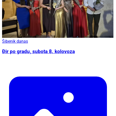
Šibenik danas
Đir po gradu, subota 8. kolovoza