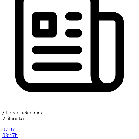
/ trziste-nekretnina
7 članaka
07.07
08:47h