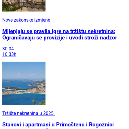
Nove zakonske izmjene
Mijenjaju se pravila igre na tržištu nekretnina:
Ograničavaju se provizije i uvodi stroži nadzor
30.04
10:33h
Tržište nekretnina u 2025.
Stanovi i apartmani u Primoštenu i Rogoznici