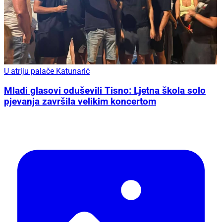
U atriju palače Katunarić
Mladi glasovi oduševili Tisno: Ljetna škola solo
pjevanja završila velikim koncertom