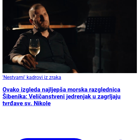
'Nestvarni' kadrovi iz zraka
Ovako izgleda najljepša morska razglednica
Šibenika: Veličanstveni jedrenjak u zagrljaju
tvrđave sv. Nikole