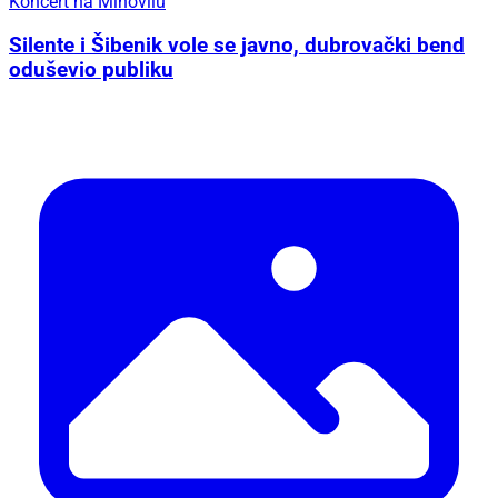
Koncert na Mihovilu
Silente i Šibenik vole se javno, dubrovački bend
oduševio publiku