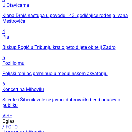
U Otavicama
Klapa Drniš nastupa u povodu 143. godišnjice rođenja Ivana
Meštrovića
4
Pia
Biskup Rogić u Tribunju krstio peto dijete obitelji Zadro
5
Pozlilo mu
Poljski ronilac preminuo u medulinskom akvatoriju
6
Koncert na Mihovilu
Silente i Šibenik vole se javno, dubrovački bend oduševio
publiku
VIŠE
Oglas
/ FOTO