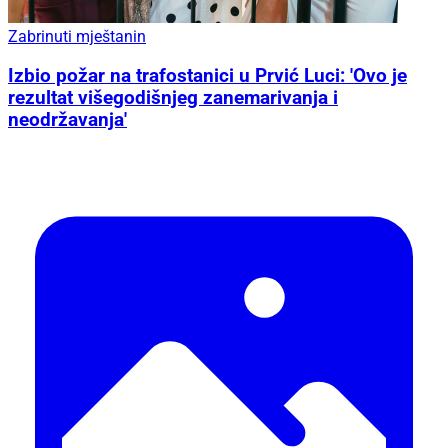
Zabrinuti mještanin
Izbio požar na trafostanici u Prvić Luci: 'Ovo je
rezultat višegodišnjeg zanemarivanja i
neodržavanja'