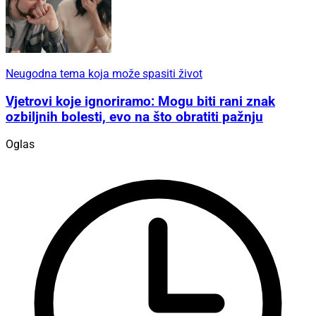
Neugodna tema koja može spasiti život
Vjetrovi koje ignoriramo: Mogu biti rani znak
ozbiljnih bolesti, evo na što obratiti pažnju
Oglas