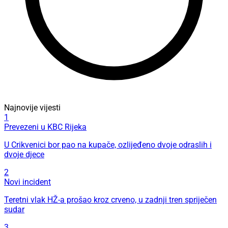
Najnovije vijesti
1
Prevezeni u KBC Rijeka
U Crikvenici bor pao na kupače, ozlijeđeno dvoje odraslih i
dvoje djece
2
Novi incident
Teretni vlak HŽ-a prošao kroz crveno, u zadnji tren spriječen
sudar
3