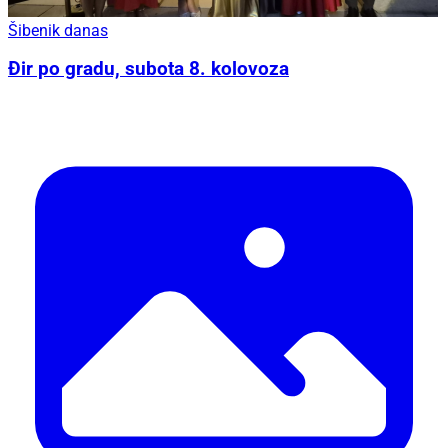
Šibenik danas
Đir po gradu, subota 8. kolovoza