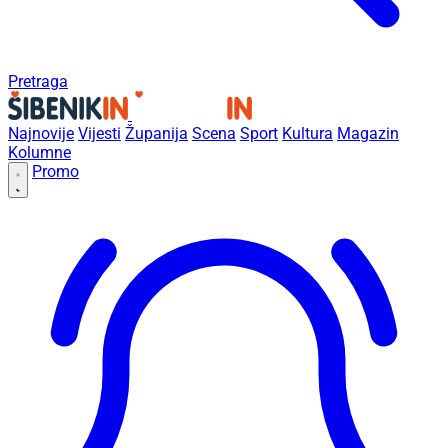
Pretraga
Najnovije
Vijesti
Županija
Scena
Sport
Kultura
Magazin
Kolumne
Promo