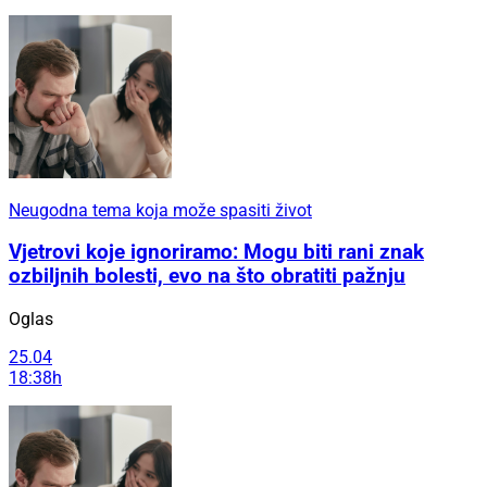
Neugodna tema koja može spasiti život
Vjetrovi koje ignoriramo: Mogu biti rani znak
ozbiljnih bolesti, evo na što obratiti pažnju
Oglas
25.04
18:38h