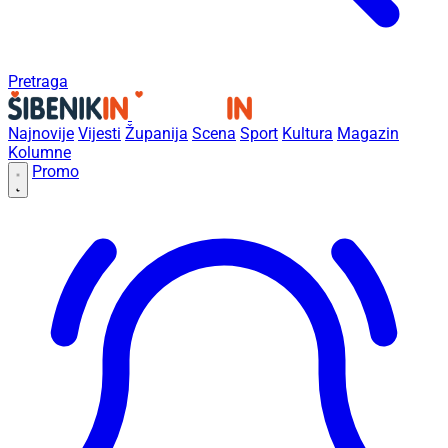
Pretraga
Najnovije
Vijesti
Županija
Scena
Sport
Kultura
Magazin
Kolumne
Promo