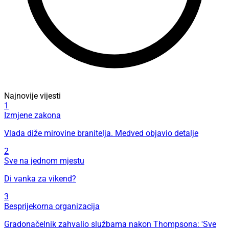
Najnovije vijesti
1
Izmjene zakona
Vlada diže mirovine branitelja. Medved objavio detalje
2
Sve na jednom mjestu
Di vanka za vikend?
3
Besprijekorna organizacija
Gradonačelnik zahvalio službama nakon Thompsona: 'Sve