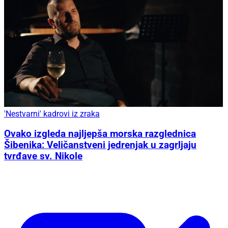
'Nestvarni' kadrovi iz zraka
Ovako izgleda najljepša morska razglednica
Šibenika: Veličanstveni jedrenjak u zagrljaju
tvrđave sv. Nikole