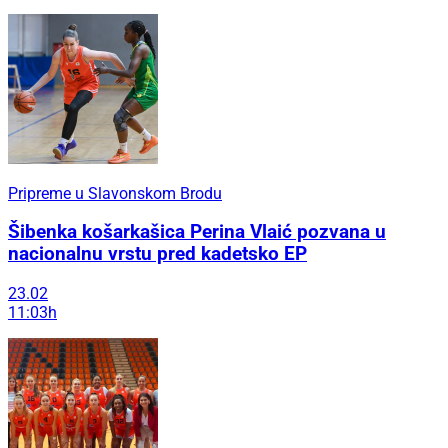
Pripreme u Slavonskom Brodu
Šibenka košarkašica Perina Vlaić pozvana u
nacionalnu vrstu pred kadetsko EP
23.02
11:03h