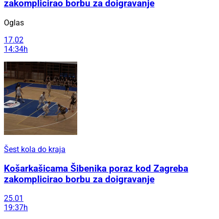
zakomplicirao borbu za doigravanje
Oglas
17.02
14:34h
Šest kola do kraja
Košarkašicama Šibenika poraz kod Zagreba
zakomplicirao borbu za doigravanje
25.01
19:37h