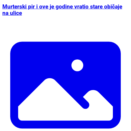
Murterski pir i ove je godine vratio stare običaje
na ulice