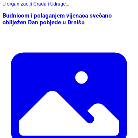
U organizaciji Grada i Udruge...
Budnicom i polaganjem vijenaca svečano
obilježen Dan pobjede u Drnišu