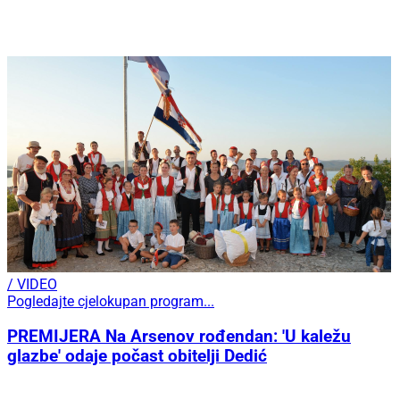
/ VIDEO
Pogledajte cjelokupan program...
PREMIJERA Na Arsenov rođendan: 'U kaležu
glazbe' odaje počast obitelji Dedić