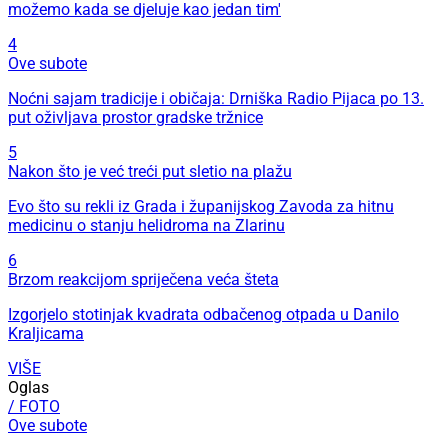
možemo kada se djeluje kao jedan tim'
4
Ove subote
Noćni sajam tradicije i običaja: Drniška Radio Pijaca po 13.
put oživljava prostor gradske tržnice
5
Nakon što je već treći put sletio na plažu
Evo što su rekli iz Grada i županijskog Zavoda za hitnu
medicinu o stanju helidroma na Zlarinu
6
Brzom reakcijom spriječena veća šteta
Izgorjelo stotinjak kvadrata odbačenog otpada u Danilo
Kraljicama
VIŠE
Oglas
/ FOTO
Ove subote