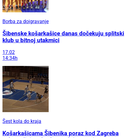
Borba za doigravanje
Šibenske košarkašice danas dočekuju splitski
klub u bitnoj utakmici
17.02
14:34h
Šest kola do kraja
Košarkašicama Šibenika poraz kod Zagreba