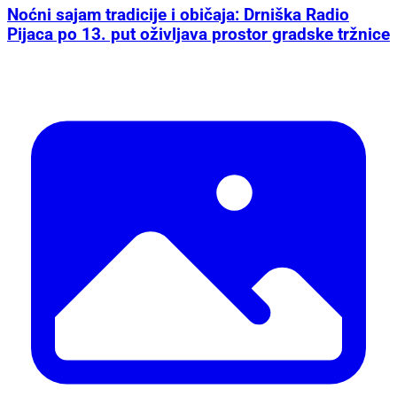
Noćni sajam tradicije i običaja: Drniška Radio
Pijaca po 13. put oživljava prostor gradske tržnice