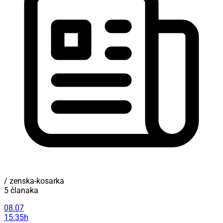
/ zenska-kosarka
5 članaka
08.07
15:35h