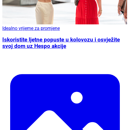
Idealno vrijeme za promjene
Iskoristite ljetne popuste u kolovozu i osvježite
svoj dom uz Hespo akcije