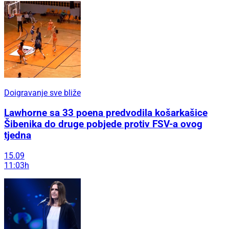
Doigravanje sve bliže
Lawhorne sa 33 poena predvodila košarkašice
Šibenika do druge pobjede protiv FSV-a ovog
tjedna
15.09
11:03h