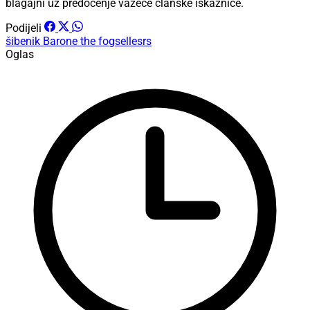
blagajni uz predočenje važeće članske iskaznice.
Podijeli
šibenik
Barone
the fogsellesrs
Oglas