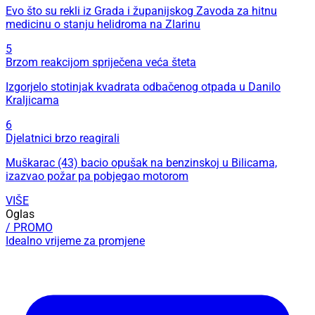
Evo što su rekli iz Grada i županijskog Zavoda za hitnu
medicinu o stanju helidroma na Zlarinu
5
Brzom reakcijom spriječena veća šteta
Izgorjelo stotinjak kvadrata odbačenog otpada u Danilo
Kraljicama
6
Djelatnici brzo reagirali
Muškarac (43) bacio opušak na benzinskoj u Bilicama,
izazvao požar pa pobjegao motorom
VIŠE
Oglas
/ PROMO
Idealno vrijeme za promjene