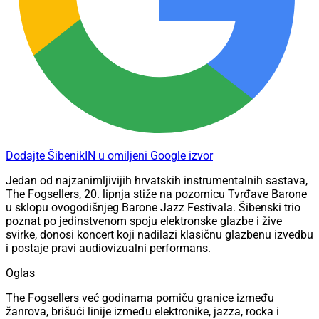
Dodajte ŠibenikIN u omiljeni Google izvor
Jedan od najzanimljivijih hrvatskih instrumentalnih sastava,
The Fogsellers, 20. lipnja stiže na pozornicu Tvrđave Barone
u sklopu ovogodišnjeg Barone Jazz Festivala. Šibenski trio
poznat po jedinstvenom spoju elektronske glazbe i žive
svirke, donosi koncert koji nadilazi klasičnu glazbenu izvedbu
i postaje pravi audiovizualni performans.
Oglas
The Fogsellers već godinama pomiču granice između
žanrova, brišući linije između elektronike, jazza, rocka i