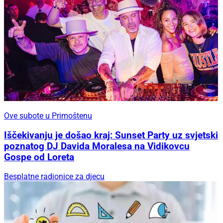
Ove subote u Primoštenu
Iščekivanju je došao kraj: Sunset Party uz svjetski
poznatog DJ Davida Moralesa na Vidikovcu
Gospe od Loreta
Besplatne radionice za djecu