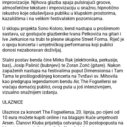
improvizacije. Njihova glazba spaja pulsirajući groove,
atmosferične teksture i improvizaciju u snažno, hipnotično
iskustvo koje oduševljava publiku u klupskim prostorima,
kazalištima i na velikim festivalskim pozornicama.
U sklopu projekta Sono Koloro, bend nastupa u proširenom
sastavu, uz gostujuće glazbenike Ivana Petkovića na gitari i
Ive Jerkunice na trubi te plesne skupine Street Forma. Riječ je
o spoju koncerta i umjetničkog performansa koji publici
donosi nezaboravan doživljaj.
Stalni postav benda čine Mirko Rak (elektronika, perkusije,
bas), Josip Palinić (bubnjevi) te Zoran Zorić (gitare). Nakon
zapaženih nastupa na festivalima poput Dimensionsa i Tam
Tama te prošlogodišnjeg koncerta na Tvrđavi sv. Mihovila
kao predgrupa legendarnom bendu Air, The Fogsellersi se
vraćaju domaćoj publici, ovog puta u još intenzivnijem,
vizualno snažnijem izdanju.
ULAZNICE
Ulaznice za koncert The Fogsellersa, 20. lipnja, po cijeni od
10 eura možete kupiti online i na blagajni Kuće umjetnosti
Arsen. Članovi Kluba prijatelja ostvaruju 30 postopopusta na