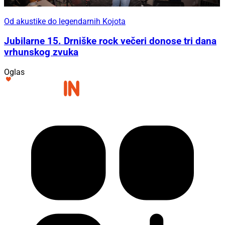
Od akustike do legendarnih Kojota
Jubilarne 15. Drniške rock večeri donose tri dana
vrhunskog zvuka
Oglas