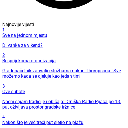
Najnovije vijesti
1
Sve na jednom mjestu
Di vanka za vikend?
2
Besprijekorna organizacija
Gradonačelnik zahvalio službama nakon Thompsona: 'Sve
možemo kada se djeluje kao jedan tim'
3
Ove subote
Noćni sajam tradicije i običaja: Drniška Radio Pijaca po 13.
put oživljava prostor gradske tržnice
4
Nakon što je već treći put sletio na plažu