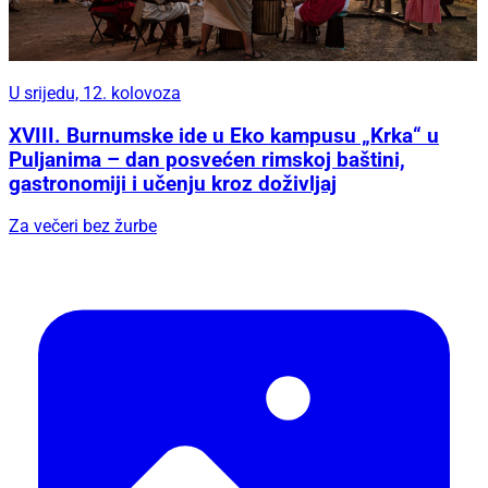
U srijedu, 12. kolovoza
XVIII. Burnumske ide u Eko kampusu „Krka“ u
Puljanima – dan posvećen rimskoj baštini,
gastronomiji i učenju kroz doživljaj
Za večeri bez žurbe