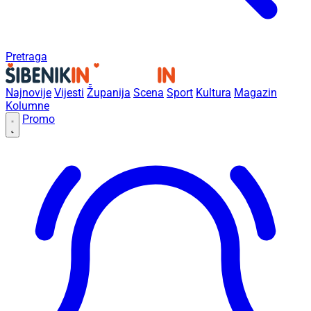
Pretraga
Najnovije
Vijesti
Županija
Scena
Sport
Kultura
Magazin
Kolumne
Promo