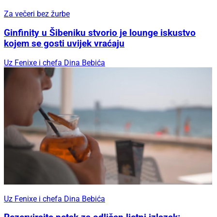
Za večeri bez žurbe
Ginfinity u Šibeniku stvorio je lounge iskustvo
kojem se gosti uvijek vraćaju
Uz Fenixe i chefa Dina Bebića
Uz Fenixe i chefa Dina Bebića