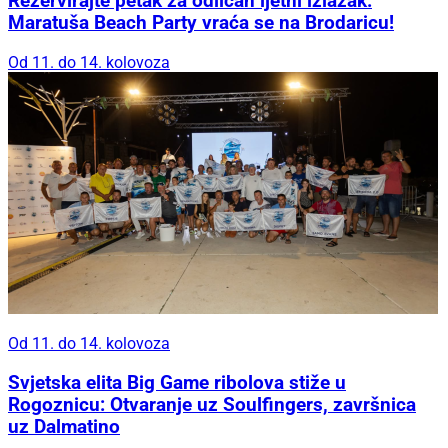
Rezervirajte petak za odličan ljetni izlazak:
Maratuša Beach Party vraća se na Brodaricu!
Od 11. do 14. kolovoza
Od 11. do 14. kolovoza
Svjetska elita Big Game ribolova stiže u
Rogoznicu: Otvaranje uz Soulfingers, završnica
uz Dalmatino