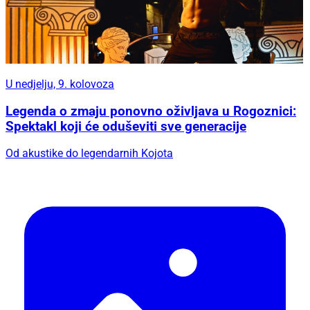
U nedjelju, 9. kolovoza
Legenda o zmaju ponovno oživljava u Rogoznici:
Spektakl koji će oduševiti sve generacije
Od akustike do legendarnih Kojota