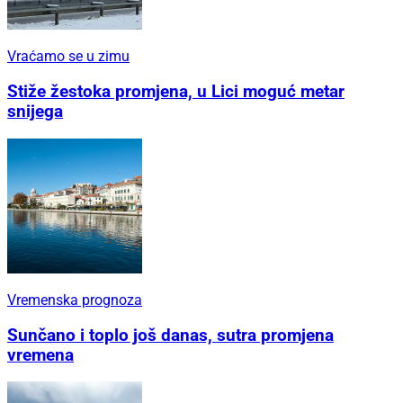
Vraćamo se u zimu
Stiže žestoka promjena, u Lici moguć metar
snijega
Vremenska prognoza
Sunčano i toplo još danas, sutra promjena
vremena