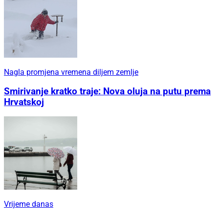
Nagla promjena vremena diljem zemlje
Smirivanje kratko traje: Nova oluja na putu prema
Hrvatskoj
Vrijeme danas