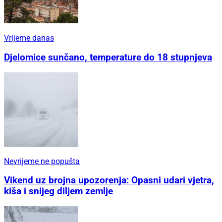
Vrijeme danas
Djelomice sunčano, temperature do 18 stupnjeva
Nevrijeme ne popušta
Vikend uz brojna upozorenja: Opasni udari vjetra,
kiša i snijeg diljem zemlje