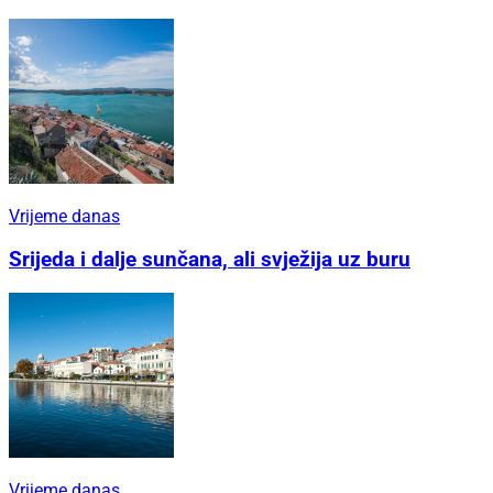
Vrijeme danas
Srijeda i dalje sunčana, ali svježija uz buru
Vrijeme danas