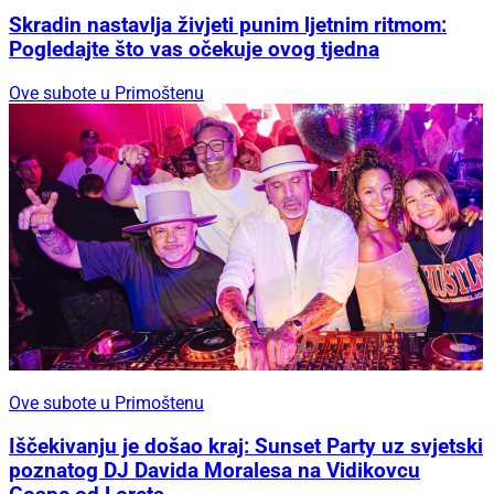
Skradin nastavlja živjeti punim ljetnim ritmom:
Pogledajte što vas očekuje ovog tjedna
Ove subote u Primoštenu
Ove subote u Primoštenu
Iščekivanju je došao kraj: Sunset Party uz svjetski
poznatog DJ Davida Moralesa na Vidikovcu