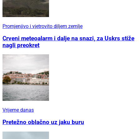
Promjenjivo i vjetrovito diljem zemlje
Crveni meteoalarm i dalje na snazi, za Uskrs stiže
nagli preokret
Vrijeme danas
Pretežno oblačno uz jaku buru