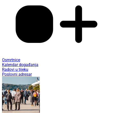
Osmrtnice
Kalendar događanja
Radovi u tijeku
Poslovni adresar