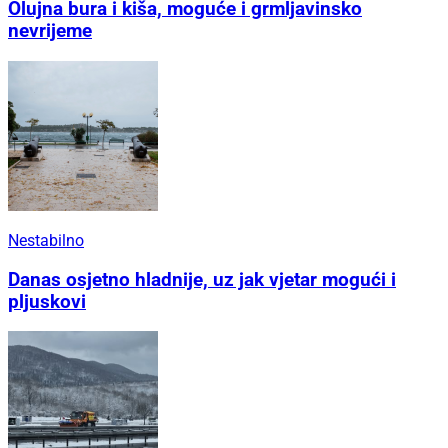
Olujna bura i kiša, moguće i grmljavinsko
nevrijeme
Nestabilno
Danas osjetno hladnije, uz jak vjetar mogući i
pljuskovi