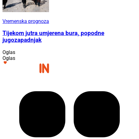
Vremenska prognoza
Tijekom jutra umjerena bura, popodne
jugozapadnjak
Oglas
Oglas