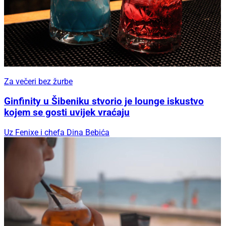
Za večeri bez žurbe
Ginfinity u Šibeniku stvorio je lounge iskustvo
kojem se gosti uvijek vraćaju
Uz Fenixe i chefa Dina Bebića