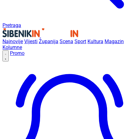
Pretraga
Najnovije
Vijesti
Županija
Scena
Sport
Kultura
Magazin
Kolumne
Promo