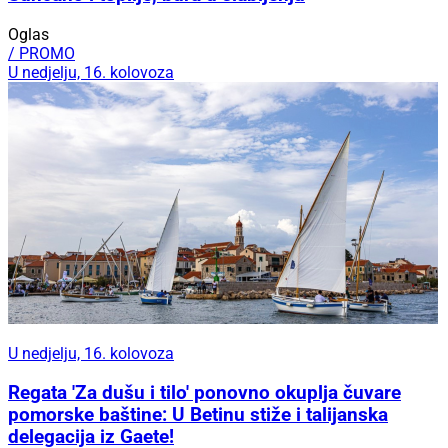
Oglas
/ PROMO
U nedjelju, 16. kolovoza
U nedjelju, 16. kolovoza
Regata 'Za dušu i tilo' ponovno okuplja čuvare
pomorske baštine: U Betinu stiže i talijanska
delegacija iz Gaete!