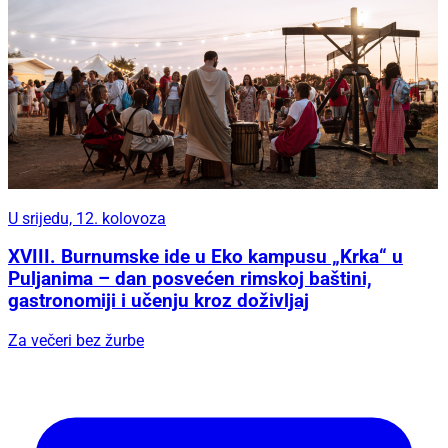
U srijedu, 12. kolovoza
XVIII. Burnumske ide u Eko kampusu „Krka“ u
Puljanima – dan posvećen rimskoj baštini,
gastronomiji i učenju kroz doživljaj
Za večeri bez žurbe