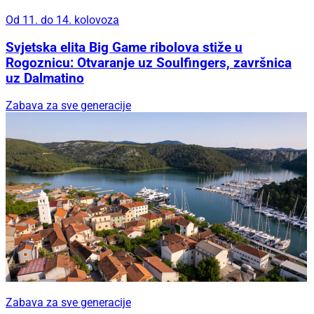
Od 11. do 14. kolovoza
Svjetska elita Big Game ribolova stiže u
Rogoznicu: Otvaranje uz Soulfingers, završnica
uz Dalmatino
Zabava za sve generacije
Zabava za sve generacije