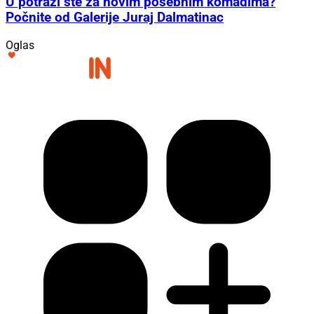
U potrazi ste za novim posebnim komadima?
Počnite od Galerije Juraj Dalmatinac
Oglas