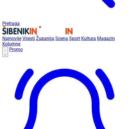
Pretraga
Najnovije
Vijesti
Županija
Scena
Sport
Kultura
Magazin
Kolumne
Promo