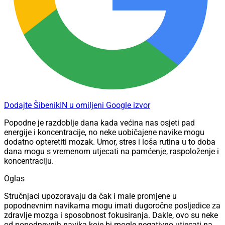
Dodajte ŠibenikIN u omiljeni Google izvor
Popodne je razdoblje dana kada većina nas osjeti pad
energije i koncentracije, no neke uobičajene navike mogu
dodatno opteretiti mozak. Umor, stres i loša rutina u to doba
dana mogu s vremenom utjecati na pamćenje, raspoloženje i
koncentraciju.
Oglas
Stručnjaci upozoravaju da čak i male promjene u
popodnevnim navikama mogu imati dugoročne posljedice za
zdravlje mozga i sposobnost fokusiranja. Dakle, ovo su neke
od popodnevnih navika koje bi mogle negativno utjecati na