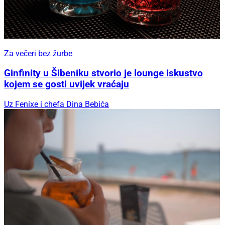
Za večeri bez žurbe
Ginfinity u Šibeniku stvorio je lounge iskustvo
kojem se gosti uvijek vraćaju
Uz Fenixe i chefa Dina Bebića