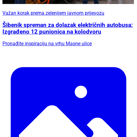
Važan korak prema zelenijem javnom prijevozu
Šibenik spreman za dolazak električnih autobusa:
Izgrađeno 12 punionica na kolodvoru
Pronađite inspiraciju na vrhu Masne ulice