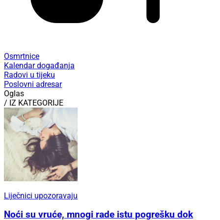
Osmrtnice
Kalendar događanja
Radovi u tijeku
Poslovni adresar
Oglas
/ IZ KATEGORIJE
Liječnici upozoravaju
Noći su vruće, mnogi rade istu pogrešku dok