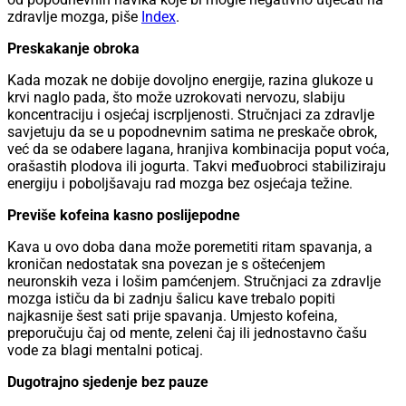
zdravlje mozga, piše
Index
.
Preskakanje obroka
Kada mozak ne dobije dovoljno energije, razina glukoze u
krvi naglo pada, što može uzrokovati nervozu, slabiju
koncentraciju i osjećaj iscrpljenosti. Stručnjaci za zdravlje
savjetuju da se u popodnevnim satima ne preskače obrok,
već da se odabere lagana, hranjiva kombinacija poput voća,
orašastih plodova ili jogurta. Takvi međuobroci stabiliziraju
energiju i poboljšavaju rad mozga bez osjećaja težine.
Previše kofeina kasno poslijepodne
Kava u ovo doba dana može poremetiti ritam spavanja, a
kroničan nedostatak sna povezan je s oštećenjem
neuronskih veza i lošim pamćenjem. Stručnjaci za zdravlje
mozga ističu da bi zadnju šalicu kave trebalo popiti
najkasnije šest sati prije spavanja. Umjesto kofeina,
preporučuju čaj od mente, zeleni čaj ili jednostavno čašu
vode za blagi mentalni poticaj.
Dugotrajno sjedenje bez pauze