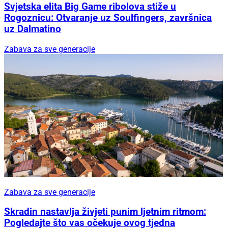
Svjetska elita Big Game ribolova stiže u
Rogoznicu: Otvaranje uz Soulfingers, završnica
uz Dalmatino
Zabava za sve generacije
Zabava za sve generacije
Skradin nastavlja živjeti punim ljetnim ritmom:
Pogledajte što vas očekuje ovog tjedna