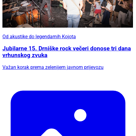
Od akustike do legendarnih Kojota
Jubilarne 15. Drniške rock večeri donose tri dana
vrhunskog zvuka
Važan korak prema zelenijem javnom prijevozu