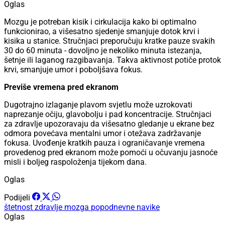
Oglas
Mozgu je potreban kisik i cirkulacija kako bi optimalno
funkcionirao, a višesatno sjedenje smanjuje dotok krvi i
kisika u stanice. Stručnjaci preporučuju kratke pauze svakih
30 do 60 minuta - dovoljno je nekoliko minuta istezanja,
šetnje ili laganog razgibavanja. Takva aktivnost potiče protok
krvi, smanjuje umor i poboljšava fokus.
Previše vremena pred ekranom
Dugotrajno izlaganje plavom svjetlu može uzrokovati
naprezanje očiju, glavobolju i pad koncentracije. Stručnjaci
za zdravlje upozoravaju da višesatno gledanje u ekrane bez
odmora povećava mentalni umor i otežava zadržavanje
fokusa. Uvođenje kratkih pauza i ograničavanje vremena
provedenog pred ekranom može pomoći u očuvanju jasnoće
misli i boljeg raspoloženja tijekom dana.
Oglas
Podijeli
štetnost
zdravlje mozga
popodnevne navike
Oglas