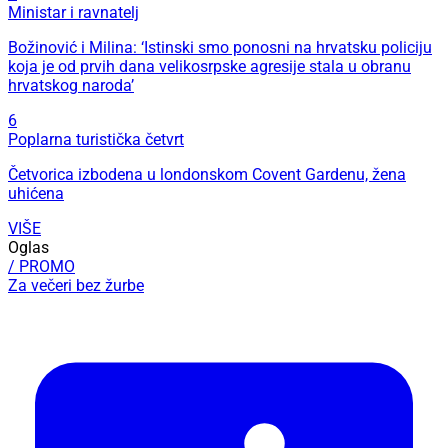
Ministar i ravnatelj
Božinović i Milina: ‘Istinski smo ponosni na hrvatsku policiju
koja je od prvih dana velikosrpske agresije stala u obranu
hrvatskog naroda’
6
Poplarna turistička četvrt
Četvorica izbodena u londonskom Covent Gardenu, žena
uhićena
VIŠE
Oglas
/ PROMO
Za večeri bez žurbe