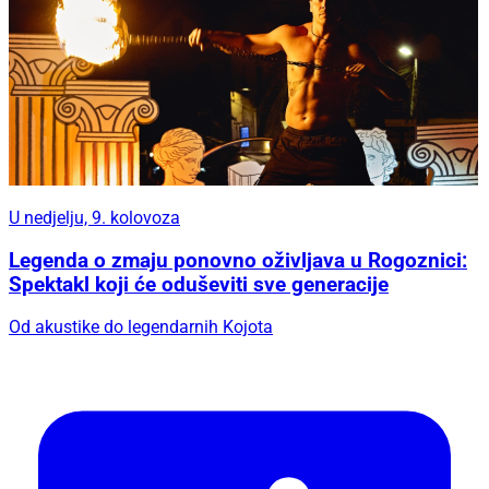
U nedjelju, 9. kolovoza
Legenda o zmaju ponovno oživljava u Rogoznici:
Spektakl koji će oduševiti sve generacije
Od akustike do legendarnih Kojota