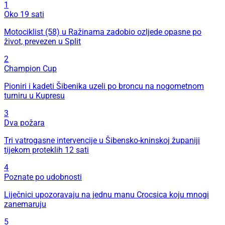
1
Oko 19 sati
Motociklist (58) u Ražinama zadobio ozljede opasne po
život, prevezen u Split
2
Champion Cup
Pioniri i kadeti Šibenika uzeli po broncu na nogometnom
turniru u Kupresu
3
Dva požara
Tri vatrogasne intervencije u Šibensko-kninskoj županiji
tijekom proteklih 12 sati
4
Poznate po udobnosti
Liječnici upozoravaju na jednu manu Crocsica koju mnogi
zanemaruju
5